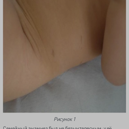
Рисунок 1
Семейный анамнез был не безынтересным: у её