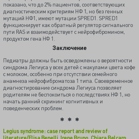
показано, что до 2% пациентов, соответствующих
диагностическим критериям НФ 1, но без генных
мутаций НФ1, имеют мутации SPRED1. SPRED1
функционирует как обратный регулятор сигнального
пути RAS и взаимодействует с нейрофибромином,
продуктом гена НФ 1.
Заключение
Педиатры должны быть осведомлены о вероятности
синдрома Легиуса у всех детей с макулами цвета кофе
с молоком, особенно при отсутствии семейного
анамнеза нейрофиброматоза 1 типа. Своевременное
диагностирование синдрома Легиуса позволяет
родителям не беспокоиться о последствиях НФ 1, но
начать ранний скрининг когнитивных и
поведенческих проблем.
Legius syndrome: case report and review of
literature/Elisa Benelli, Irene Bruno, Chiara Belcaro,