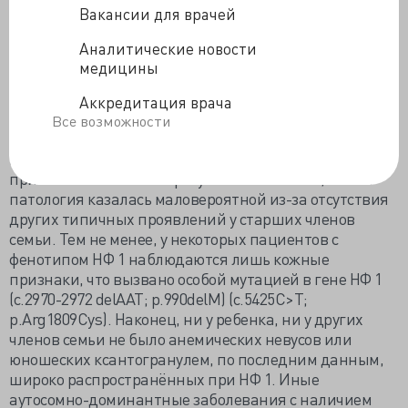
поражениях или сопутствующей лицевой дисморфии,
Вакансии для врачей
других кожных поражениях и аномалиях.
Аналитические новости
В данном случае, семейный анамнез
медицины
свидетельствовал об аутосомно-доминантном
заболевании, потому что клинические признаки
Аккредитация врача
наблюдались в каждом поколении. Как правило,
Все возможности
МЦКМ - первый признак НФ 1, другие клинические
проявления развиваются с возрастом. По этой
причине нельзя было сразу исключить НФ 1, но эта
патология казалась маловероятной из-за отсутствия
других типичных проявлений у старших членов
семьи. Тем не менее, у некоторых пациентов с
фенотипом НФ 1 наблюдаются лишь кожные
признаки, что вызвано особой мутацией в гене НФ 1
(c.2970-2972 delAAT; p.990delM) (c.5425C>T;
p.Arg1809Cys). Наконец, ни у ребенка, ни у других
членов семьи не было анемических невусов или
юношеских ксантогранулем, по последним данным,
широко распространённых при НФ 1. Иные
аутосомно-доминантные заболевания с наличием