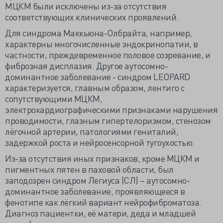
МЦКМ были исключены из-за отсутствия
соответствующих клинических проявлений.
Для синдрома Маккьюна-Олбрайта, например,
характерны многочисленные эндокринопатии, в
частности, преждевременное половое созревание, и
фиброзная дисплазия. Другое аутосомно-
доминантное заболевание - синдром LEOPARD
характеризуется, главным образом, лентиго с
сопутствующими МЦКМ,
электрокардиографическими признаками нарушения
проводимости, глазным гипертелоризмом, стенозом
лёгочной артерии, патологиями гениталий,
задержкой роста и нейросенсорной тугоухостью.
Из-за отсутствия иных признаков, кроме МЦКМ и
пигментных пятен в паховой области, был
заподозрен синдром Легиуса (СЛ) – аутосомно-
доминантное заболевание, проявляющееся в
фенотипе как лёгкий вариант нейрофиброматоза.
Диагноз пациентки, её матери, деда и младшей