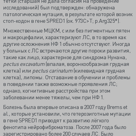
тетки (старшая не дала согласия на проведение
исследований) был подтвержден: обнаружена
патологическая мутация, в результате которой возник
стоп-кодон в гене SPRED1 (ок. 973C>T; p.Arg325*).
Множественные МЦКМ, с или без пигментных пятен
и макроцефалии, характеризуют ЛС, в то время как
другие осложнения НФ 1 обычно отсутствуют. Иногда
у больных с ЛС встречаются другие пороки развития,
такие как лицо, характерное для синдрома Нунана,
p
ectus excavatum
(впалая, воронкообразная грудная
клетка) или
pectus
carinatum
(килевидная грудная
клетка), липомы. Отставание в обучении и проблемы
в поведении также возможные проявления ЛС;
однако, когнитивные расстройства при этом
заболевании менее тяжелы, чем при НФ 1.
Болезнь была впервые описана в 2007 году Brems et
al., которые установили, что гетерозиготные мутации
в гене SPRED1 приводят к развитию лёгкого
фенотипа нейрофиброматоза. После 2007 года было
зарегистрировано более 200 случаев ЛС. Было