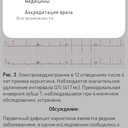
(рис. 3)
показала, что интервал QTc оставался в
медицины
пределах нормы (QTc = 417 мс), с коррекцией
Аккредитация врача
инвертированных прекардиальных зубцов Т.
Все возможности
Рис. 3
. Электрокардиограмма в 12 отведениях после 4
лет приема карнитина. Наблюдается значительное
удлинение интервала QTc (417 мс). Прекордиальная
инверсия зубца Т, наблюдавшаяся при 4‐месячном
обследовании, устранена.
Обсуждение:
Первичный дефицит карнитина является редким
заболеванием, в одном исследовании сообщалось о