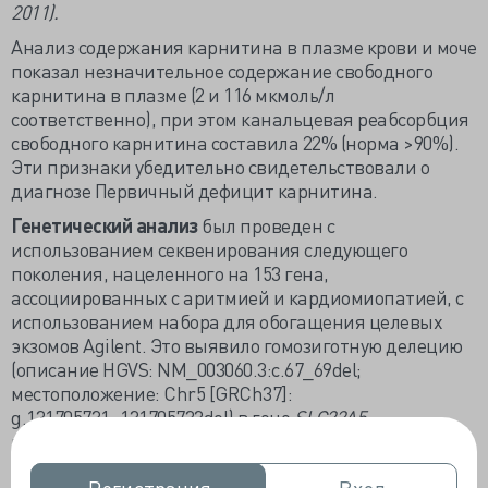
2011).
Анализ содержания карнитина в плазме крови и моче
показал незначительное содержание свободного
карнитина в плазме (2 и 116 мкмоль/л
соответственно), при этом канальцевая реабсорбция
свободного карнитина составила 22% (норма >90%).
Эти признаки убедительно свидетельствовали о
диагнозе Первичный дефицит карнитина.
Генетический анализ
был проведен с
использованием секвенирования следующего
поколения, нацеленного на 153 гена,
ассоциированных с аритмией и кардиомиопатией, с
использованием набора для обогащения целевых
экзомов Agilent. Это выявило гомозиготную делецию
(описание HGVS: NM_003060.3:c.67_69del;
местоположение: Chr5 [GRCh37]:
g.131705731_131705733del) в гене
SLC22A5,
приводящую к делеции внутри рамки считывания p.
(Phe23del) в белке OCTN2. Вместе с уровнем