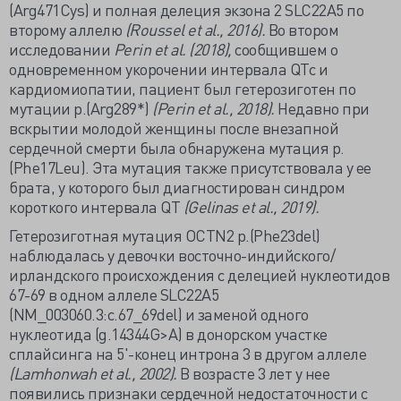
(Arg471Cys) и полная делеция экзона 2 SLC22A5 по
второму аллелю
(Roussel et al., 2016).
Во втором
исследовании
Perin et al. (2018),
сообщившем о
одновременном укорочении интервала QTc и
кардиомиопатии, пациент был гетерозиготен по
мутации p.(Arg289*)
(Perin et al., 2018).
Недавно при
вскрытии молодой женщины после внезапной
сердечной смерти была обнаружена мутация p.
(Phe17Leu). Эта мутация также присутствовала у ее
брата, у которого был диагностирован синдром
короткого интервала QT
(Gelinas et al., 2019).
Гетерозиготная мутация OCTN2 p.(Phe23del)
наблюдалась у девочки восточно-индийского/
ирландского происхождения с делецией нуклеотидов
67-69 в одном аллеле SLC22A5
(NM_003060.3:c.67_69del) и заменой одного
нуклеотида (g.14344G>A) в донорском участке
сплайсинга на 5'-конец интрона 3 в другом аллеле
(Lamhonwah et al., 2002).
В возрасте 3 лет у нее
появились признаки сердечной недостаточности с