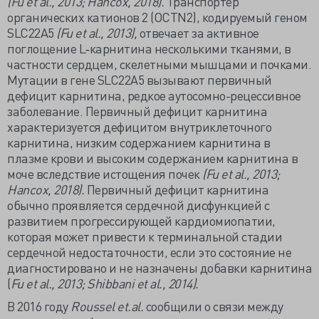
(Fu et al., 2013; Hancox, 2018).
Транспортер
органических катионов 2 (OCTN2), кодируемый геном
SLC22A5
(Fu et al., 2013),
отвечает за активное
поглощение L‐карнитина несколькими тканями, в
частности сердцем, скелетными мышцами и почками.
Мутации в гене SLC22A5 вызывают первичный
дефицит карнитина, редкое аутосомно-рецессивное
заболевание. Первичный дефицит карнитина
характеризуется дефицитом внутриклеточного
карнитина, низким содержанием карнитина в
плазме крови и высоким содержанием карнитина в
моче вследствие истощения почек
(Fu et al., 2013;
Hancox, 2018).
Первичный дефицит карнитина
обычно проявляется сердечной дисфункцией с
развитием прогрессирующей кардиомиопатии,
которая может привести к терминальной стадии
сердечной недостаточности, если это состояние не
диагностировано и не назначены добавки карнитина
(
Fu et al., 2013; Shibbani et al., 2014).
В 2016 году
Roussel
et.
al.
сообщили о связи между