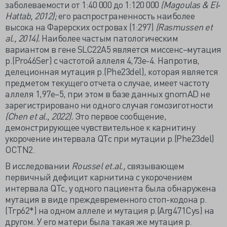
заболеваемости от 1:40 000 до 1:120 000
(Magoulas & El‐
Hattab, 2012);
его распространенность наиболее
высока на Фарерских островах (1:297)
(Rasmussen et
al., 2014).
Наиболее частым патологическим
вариантом в гене SLC22A5 является миссенс−мутация
p.(Pro46Ser) с частотой аллеля 4,73e-4. Напротив,
делеционная мутация p.(Phe23del), которая является
предметом текущего отчета о случае, имеет частоту
аллеля 1,97e−5, при этом в базе данных gnomAD не
зарегистрировано ни одного случая гомозиготности
(Chen et al., 2022).
Это первое сообщение,
демонстрирующее чувствительное к карнитину
укорочение интервала QTc при мутации p.(Phe23del)
OCTN2.
В исследовании
Roussel
et.
al.,
связывающем
первичный дефицит карнитина с укорочением
интервала QTc, у одного пациента была обнаружена
мутация в виде преждевременного стоп-кодона p.
(Trp62*) на одном аллеле и мутация p.(Arg471Cys) на
другом. У его матери была такая же мутация p.