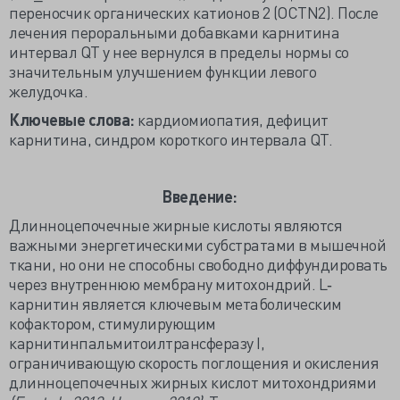
переносчик органических катионов 2 (OCTN2). После
лечения пероральными добавками карнитина
интервал QT у нее вернулся в пределы нормы со
значительным улучшением функции левого
желудочка.
Ключевые слова:
кардиомиопатия, дефицит
карнитина, синдром короткого интервала QT.
Введение:
Длинноцепочечные жирные кислоты являются
важными энергетическими субстратами в мышечной
ткани, но они не способны свободно диффундировать
через внутреннюю мембрану митохондрий. L‐
карнитин является ключевым метаболическим
кофактором, стимулирующим
карнитинпальмитоилтрансферазу I,
ограничивающую скорость поглощения и окисления
длинноцепочечных жирных кислот митохондриями