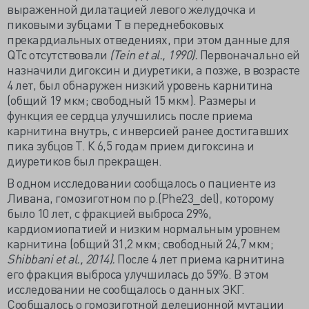
выраженной дилатацией левого желудочка и
пиковыми зубцами Т в переднебоковых
прекардиальных отведениях, при этом данные для
QTc отсутствовали
(Tein et al., 1990).
Первоначально ей
назначили дигоксин и диуретики, а позже, в возрасте
4 лет, был обнаружен низкий уровень карнитина
(общий 19 мкм; свободный 15 мкм). Размеры и
функция ее сердца улучшились после приема
карнитина внутрь, с инверсией ранее достигавших
пика зубцов Т. К 6,5 годам прием дигоксина и
диуретиков был прекращен.
В одном исследовании сообщалось о пациенте из
Ливана, гомозиготном по p.(Phe23_del), которому
было 10 лет, с фракцией выброса 29%,
кардиомиопатией и низким нормальным уровнем
карнитина (общий 31,2 мкм; свободный 24,7 мкм;
Shibbani et al., 2014).
После 4 лет приема карнитина
его фракция выброса улучшилась до 59%. В этом
исследовании не сообщалось о данных ЭКГ.
Сообщалось о гомозиготной делеционной мутации