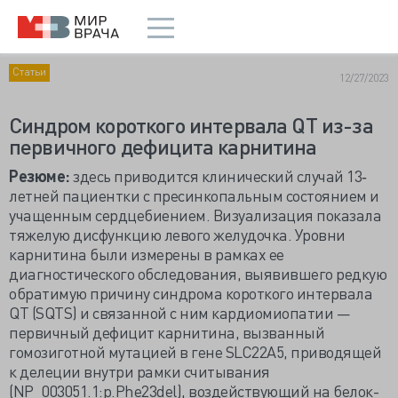
Статьи
12/27/2023
Синдром короткого интервала QT из-за
первичного дефицита карнитина
Резюме:
здесь приводится клинический случай 13‐
летней пациентки с пресинкопальным состоянием и
учащенным сердцебиением. Визуализация показала
тяжелую дисфункцию левого желудочка. Уровни
карнитина были измерены в рамках ее
диагностического обследования, выявившего редкую
обратимую причину синдрома короткого интервала
QT (SQTS) и связанной с ним кардиомиопатии —
первичный дефицит карнитина, вызванный
гомозиготной мутацией в гене SLC22A5, приводящей
к делеции внутри рамки считывания
(NP_003051.1:p.Phe23del), воздействующий на белок-