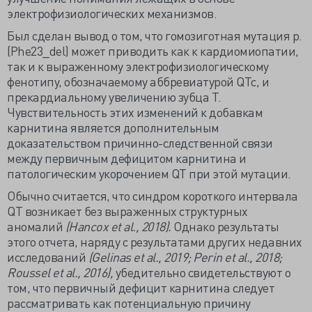
электрофизиологических механизмов.
Был сделан вывод о том, что гомозиготная мутация p.
(Phe23_del) может приводить как к кардиомиопатии,
так и к выраженному электрофизиологическому
фенотипу, обозначаемому аббревиатурой QTc, и
прекардиальному увеличению зубца Т.
Чувствительность этих изменений к добавкам
карнитина является дополнительным
доказательством причинно-следственной связи
между первичным дефицитом карнитина и
патологическим укорочением QT при этой мутации.
Обычно считается, что синдром короткого интервала
QT возникает без выраженных структурных
аномалий
(Hancox et al., 2018).
Однако результаты
этого отчета, наряду с результатами других недавних
исследований
(Gelinas et al., 2019; Perin et al., 2018;
Roussel et al., 2016),
убедительно свидетельствуют о
том, что первичный дефицит карнитина следует
рассматривать как потенциальную причину