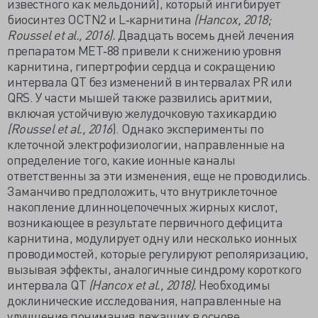
известного как мельдоний), который ингибирует
биосинтез OCTN2 и L‐карнитина
(Hancox, 2018;
Roussel et al., 2016).
Двадцать восемь дней лечения
препаратом MET‐88 привели к снижению уровня
карнитина, гипертрофии сердца и сокращению
интервала QT без изменений в интервалах PR или
QRS. У части мышей также развились аритмии,
включая устойчивую желудочковую тахикардию
(Roussel et al., 2016
). Однако эксперименты по
клеточной электрофизиологии, направленные на
определение того, какие ионные каналы
ответственны за эти изменения, еще не проводились.
Заманчиво предположить, что внутриклеточное
накопление длинноцепочечных жирных кислот,
возникающее в результате первичного дефицита
карнитина, модулирует одну или несколько ионных
проводимостей, которые регулируют реполяризацию,
вызывая эффекты, аналогичные синдрому короткого
интервала QT
(Hancox et al., 2018).
Необходимы
доклинические исследования, направленные на
улучшение понимания лежащих в основе