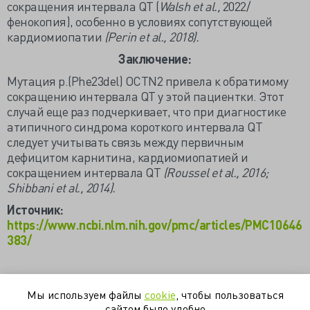
сокращения интервала QT (
Walsh et al.,
2022/
фенокопия), особенно в условиях сопутствующей
кардиомиопатии
(Perin et al., 2018).
Заключение:
Мутация p.(Phe23del) OCTN2 привела к обратимому
сокращению интервала QT у этой пациентки. Этот
случай еще раз подчеркивает, что при диагностике
атипичного синдрома короткого интервала QT
следует учитывать связь между первичным
дефицитом карнитина, кардиомиопатией и
сокращением интервала QT
(Roussel et al., 2016;
Shibbani et al., 2014).
Источник:
https://www.ncbi.nlm.nih.gov/pmc/articles/PMC10646
383/
Мы используем файлы
cookie
, чтобы пользоваться
дефицит карнитина
кардиомиопатия
сайтом было удобно