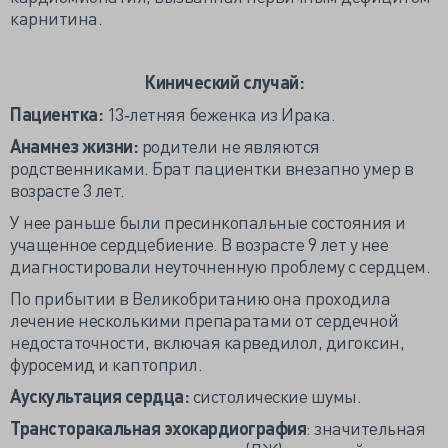
карнитина.
Кинический случай:
Пациентка:
13‐летняя беженка из Ирака.
Анамнез жизни:
родители не являются
родственниками. Брат пациентки внезапно умер в
возрасте 3 лет.
У нее раньше были пресинкопальные состояния и
учащенное сердцебиение. В возрасте 9 лет у нее
диагностировали неуточненную проблему с сердцем.
По прибытии в Великобританию она проходила
лечение несколькими препаратами от сердечной
недостаточности, включая карведилол, дигоксин,
фуросемид и каптоприл.
Аускультация сердца:
систолические шумы.
Трансторакальная эхокардиография
: значительная