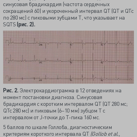
синусовая брадикардия (частота сердечных
сокращений 60) и укороченный интервал QT (QT и QTc
по 280 мс) с пиковыми зубцами T, что указывает на
SQTS
(рис. 2).
Рис. 2.
Электрокардиограмма в 12 отведениях на
момент постановки диагноза. Синусовая
брадикардия с коротким интервалом QT (QT 280 мс;
QTc 280 мс) и пиковым (6–10 мм) зубцом Т с
интервалом от J‐точки до T-пика 160 мс.
5 баллов по шкале Голлоба, диагностическим
критериям короткого интервала QT
(Gollob et al.,