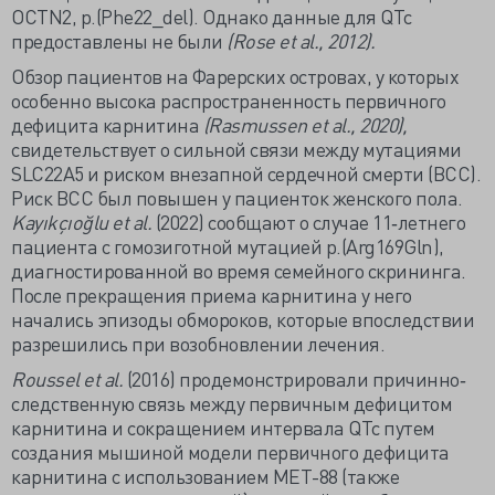
OCTN2, p.(Phe22_del). Однако данные для QTc
предоставлены не были
(Rose et al., 2012).
Обзор пациентов на Фарерских островах, у которых
особенно высока распространенность первичного
дефицита карнитина
(Rasmussen et al., 2020),
свидетельствует о сильной связи между мутациями
SLC22A5 и риском внезапной сердечной смерти (ВСС).
Риск ВСС был повышен у пациенток женского пола.
Kayıkçıoğlu et al.
(2022) сообщают о случае 11‐летнего
пациента с гомозиготной мутацией p.(Arg169Gln),
диагностированной во время семейного скрининга.
После прекращения приема карнитина у него
начались эпизоды обмороков, которые впоследствии
разрешились при возобновлении лечения.
Roussel et al.
(2016) продемонстрировали причинно‐
следственную связь между первичным дефицитом
карнитина и сокращением интервала QTc путем
создания мышиной модели первичного дефицита
карнитина с использованием MET-88 (также