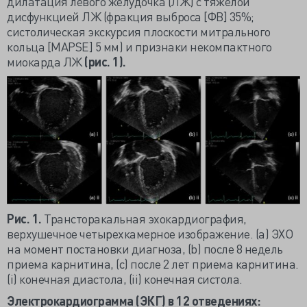
дилатация левого желудочка (ЛЖ) с тяжелой
дисфункцией ЛЖ (фракция выброса [ФВ] 35%;
систолическая экскурсия плоскости митрального
кольца [MAPSE] 5 мм) и признаки некомпактного
миокарда ЛЖ
(рис. 1).
Рис. 1.
Трансторакальная эхокардиография,
верхушечное четырехкамерное изображение. (а) ЭХО
на момент постановки диагноза, (b) после 8 недель
приема карнитина, (c) после 2 лет приема карнитина.
(i) конечная диастола, (ii) конечная систола.
Электрокардиограмма (ЭКГ) в 12 отведениях: