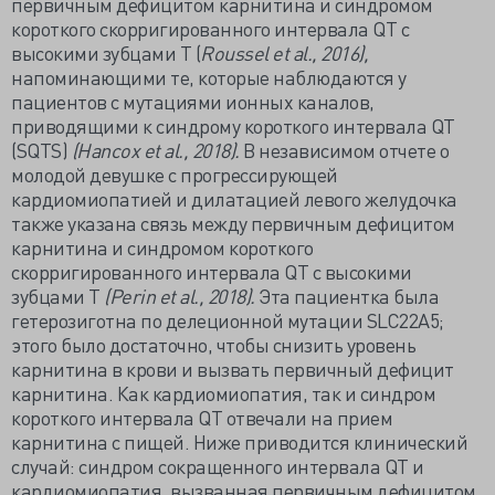
первичным дефицитом карнитина и синдромом
короткого скорригированного интервала QT с
высокими зубцами T (
Roussel et al., 2016),
напоминающими
те, которые наблюдаются у
пациентов с мутациями ионных каналов,
приводящими к синдрому короткого интервала QT
(SQTS)
(Hancox et al., 2018).
В независимом отчете о
молодой девушке с прогрессирующей
кардиомиопатией и дилатацией левого желудочка
также указана связь между первичным дефицитом
карнитина и синдромом короткого
скорригированного интервала QT с высокими
зубцами T
(Perin et al., 2018).
Эта пациентка была
гетерозиготна по делеционной мутации SLC22A5;
этого было достаточно, чтобы снизить уровень
карнитина в крови и вызвать первичный дефицит
карнитина. Как кардиомиопатия, так и синдром
короткого интервала QT отвечали на прием
карнитина с пищей. Ниже приводится клинический
случай: синдром сокращенного интервала QT и
кардиомиопатия, вызванная первичным дефицитом