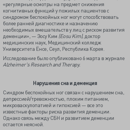
«регулярные осмотры на предмет снижения
когнитивных функций у пожилых пациентов с
синдромом беспокойных ног могут способствовать
более ранней диагностике и назначению
необходимых вмешательств у лиц с риском развития
деменции», — Эосу Ким
(Eosu Kim)
, доктор
медицинских наук, Медицинский колледж
Университета Ёнсе, Сеул, Республика Корея.
Исследование было опубликовано 6 марта в журнале
Alzheimer's Research and Therapy.
Нарушения сна и деменция
Синдром беспокойных ног связан с нарушением сна,
депрессией/тревожностью, плохим питанием,
микроваскулопатией и гипоксией — все это
известные факторы риска развития деменции.
Однако связь между СБН и развитием деменции
остается неясной.