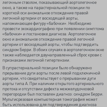
легочным стволом, показывающий аортолегочное
окно, а также на парастернальной позиции по
короткой оси аномальное отхождение правой
легочной артерии от восходящей аорты,
напоминающее фигуру «бабочки». Необходимо
провести эхокардиографию при появлении симптома
«бабочки» и постановке диагноза: Аортолегочное
окно и аномальное отхождение правой легочной
артерии от восходящей аорты, чтобы подтвердить
синдром Берри. В обоих случаях в аортолегочном окне
также наблюдается двунаправленный сброс крови с
признаками легочной гипертензии.
В супрастернальной позиции было обнаружено
прерывание дуги аорты после левой подключичной
артерии, что свидетельствует о прерывании дуги
аорты типа А. При наличии открытого артериального
протока и отсутствии дефекта межжелудочковой
перегородки был поставлен диагноз: синдром Берри.
Мультисрезовая компьютерная томография может
быть использована для подтверждения диагноза