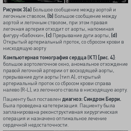
Рисунок 3(а)
Большое сообщение между аортой и
легочным стволом,
(
b)
Большое сообщение между
аортой и легочным стволом, при этом правая
легочная артерия отходит от аорты, напоминая
фигуру «бабочки»,
(
c)
Прерывание дуги аорты,
(
d)
Открытый артериальный проток, со сбросом крови в
нисходящую аорту
Компьютерная томография сердца (КТ) [рис. 4]
:
большое аортолегочное окно, аномальное отхождение
правой легочной артерии от восходящей аорты,
прерывание дуги аорты (тип А), открытый
артериальный проток со сбросом крови справа
налево (R-L), из легочного ствола в нисходящую аорту.
Пациенту был поставлен
диагноз: Синдром Берри.
Была проведена катетеризация. Пациенту была
запланирована реконструктивная хирургическая
операция и назначено оптимальное лечение
сердечной недостаточности.