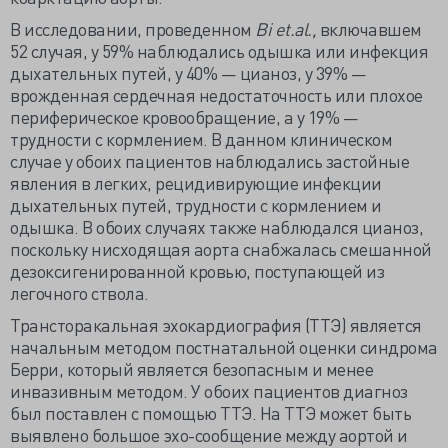
В исследовании, проведенном
Bi
et.
al.,
включавшем
52 случая, у 59% наблюдались одышка или инфекция
дыхательных путей, у 40% — цианоз, у 39% —
врожденная сердечная недостаточность или плохое
периферическое кровообращение, а у 19% —
трудности с кормлением. В данном клиническом
случае у обоих пациентов наблюдались застойные
явления в легких, рецидивирующие инфекции
дыхательных путей, трудности с кормлением и
одышка. В обоих случаях также наблюдался цианоз,
поскольку нисходящая аорта снабжалась смешанной
дезоксигенированной кровью, поступающей из
легочного ствола.
Трансторакальная эхокардиография (ТТЭ) является
начальным методом постнатальной оценки синдрома
Берри, который является безопасным и менее
инвазивным методом. У обоих пациентов диагноз
был поставлен с помощью ТТЭ. На ТТЭ может быть
выявлено большое эхо-сообщение между аортой и