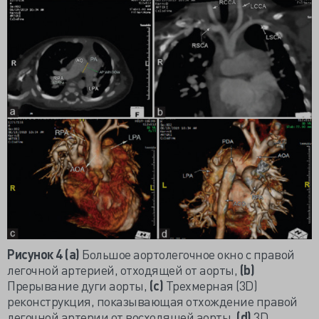
Рисунок 4 (а)
Большое аортолегочное окно с правой
легочной артерией, отходящей от аорты,
(
b)
Прерывание дуги аорты,
(
c)
Трехмерная (3D)
реконструкция, показывающая отхождение правой
легочной артерии от восходящей аорты,
(
d)
3D