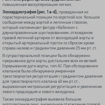
повышенная васкуляризация легких.
Эхокардиография [рис. 1а-d],
проведенная из
парастернальной позиции по короткой оси: большое
сообщение между аортой и легочным стволом,
который напоминает фигуру «бабочки» с
двунаправленным шунтированием, отхождение
правой легочной артерии от восходящей аорты и
открытый артериальный проток со сбросом крови
справа налево и градиентом давления 25 мм рт. ст.
В супрастернальной позиции было обнаружено
прерывание дуги аорты дистальнее всех ее ветвей
(прерывание дуги аорты, тип А). При обследовании
клапанов была обнаружена умеренная
трехстворчатая регургитация с градиентом давления
для трехстворчатого клапана 40 мм рт.ст.,
выраженная митральная регургитация и увеличение
левого предсердия и левого желудочка.
Также эхокардиография выявила большое
аортолегочное окно, аномальное отхождение правой