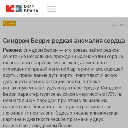
Статьи
5/23/2024
Синдром Берри: редкая аномалия сердца
Резюме:
синдром Берри — это чрезвычайно редкое
сочетание нескольких врожденных аномалий сердца,
включающих аортолегочное окно, аномальное
отхождение правой легочной артерии от восходящей
аорты, прерывание дуги аорты, гипопластическую
дугу аорты или коарктацию аорты, а также
интактную межжелудочковую перегородку. Синдром
Берри характеризуется высокой смертностью (90%) в
неонатальном периоде, при этом у выживших
пациентов в большинстве случаев развивается
легочная гипертензия. Здесь описана клиническая
картина и диагностические признаки у двух
пациентов с синдромом Берри.