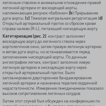
легочным стволом и аномальное отхождение правой
легочной артерии от восходящей аорты,
напоминающее рисунок «бабочки»
(
b
) Прерывание
дуги аорты.
(c)
Тяжелая митральная регургитация (
d)
Открытый артериальный проток со сбросом крови
справа налево (R-L), питающий нисходящую аорту.
Катетеризация (рис. 2)
: контраст заполняет
восходящую аорту до легочного ствола через
аортолегочное окно, затем правую легочную артерию
и ветви дуги аорты, но останавливается перед
заполнением нисходящей аорты. По данным
ангиографии легких, контраст заполнил левую
легочную артерию и нисходящую аорту через
открытый артериальный проток. Было
запланировано двустороннее бандажирование
легочной артерии и назначена терапия сердечной
недостаточности. Измерение гемодинамики показало
высокое сопротивление легочных сосудов.
Затем этот случай был обсужден на конференции по
детской кардиологии, и было принято решение о