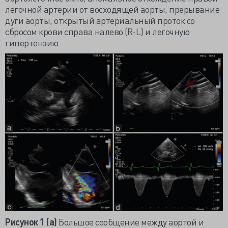
легочной артерии от восходящей аорты, прерывание
дуги аорты, открытый артериальный проток со
сбросом крови справа налево (R-L) и легочную
гипертензию.
Рисунок 1 (а)
Большое сообщение между аортой и