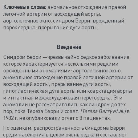
Ключевые слова:
аномальное отхождение правой
легочной артерии от восходящей аорты,
аортолегочное окно, синдром Берри, врожденный
порок сердца, прерывание дуги аорты.
Введение
Синдром Берри —чрезвычайно редкое заболевание,
которое характеризуется несколькими редкими
врожденными аномалиями: аортолегочное окно,
аномальное отхождение правой легочной артерии от
восходящей аорты, прерывание дуги аорты,
гипопластическая дуга аорты или коарктация аорты
и интактная межжелудочковая перегородка. Эти
аномалии не рассматривались как синдром до тех
пор, пока Тереза Берри и соавт.
(Teresa Berry et.al.)
в
1982 г. не опубликовали отчет о 8 пациентах.
По оценкам, распространенность синдрома Берри
среди населения в целом очень редка и составляет