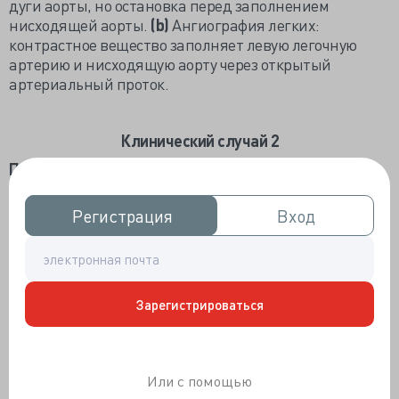
дуги аорты, но остановка перед заполнением
нисходящей аорты.
(
b)
Ангиография легких:
контрастное вещество заполняет левую легочную
артерию и нисходящую аорту через открытый
артериальный проток.
Клинический случай 2
Пациент 2:
7-месячный мальчик.
Анамнез заболевания:
цианотичность кожи,
Регистрация
Регистрация
Вход
Вход
трудности с кормлением, беспокойство,
рецидивирующие инфекции дыхательных путей.
Цианоз верхних и нижних конечностей.
Рентгенография органов грудной клетки:
повышенная васкуляризация легких.
Зарегистрироваться
Эхокардиография (рис. 3),
проведенная из
парастернальной позиции по короткой оси:
обнаружено обширное эхо-сообщение между
Или с помощью
восходящей аортой и легочным стволом,