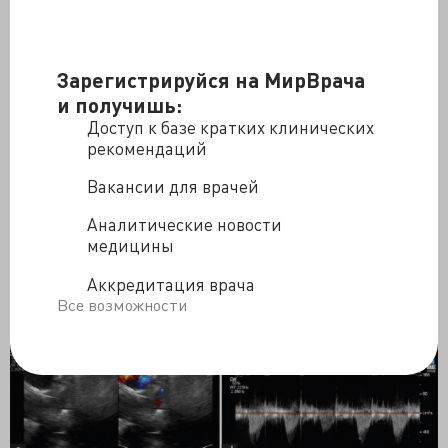
напоминающее «бабочку», при этом правая легочная
артерия берет начало от восходящей аорты. В
супрастернальной позиции было обнаружено
Зарегистрируйся на МирВрача
прерывание дистальной части дуги аорты и
открытый артериальный проток со сбросом крови
и получишь:
справа налево в нисходящую аорту.
Доступ к базе кратких клинических
рекомендаций
Вакансии для врачей
Аналитические новости
медицины
Аккредитация врача
Все возможности