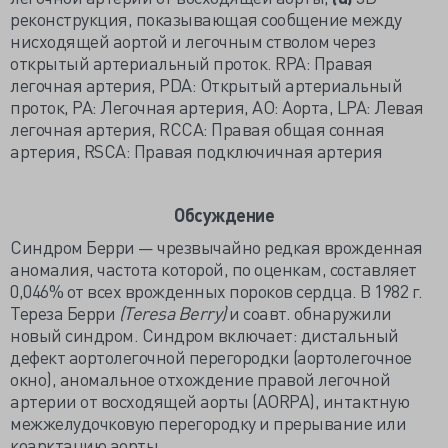
реконструкция, показывающая сообщение между
нисходящей аортой и легочным стволом через
открытый артериальный проток. RPA: Правая
легочная артерия, PDA: Открытый артериальный
проток, PA: Легочная артерия, АО: Аорта, LPA: Левая
легочная артерия, RCCA: Правая общая сонная
артерия, RSCA: Правая подключичная артерия
Обсуждение
Синдром Берри — чрезвычайно редкая врожденная
аномалия, частота которой, по оценкам, составляет
0,046% от всех врожденных пороков сердца. В 1982 г.
Тереза Берри
(Teresa Berry)
и соавт. обнаружили
новый синдром. Синдром включает: дистальный
дефект аортолегочной перегородки (аортолегочное
окно), аномальное отхождение правой легочной
артерии от восходящей аорты (AORPA), интактную
межжелудочковую перегородку и прерывание или
коарктацию аорты.