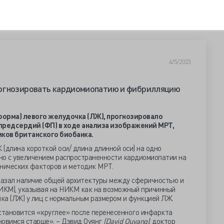
4/5/2023
огнозировать кардиомиопатию и фибрилляцию
орма) левого желудочка (ЛЖ), прогнозировало
редсердий (ФП) в ходе анализа изображений МРТ,
иков британского биобанка.
(длина короткой оси/ длина длинной оси) на одно
но с увеличением распространенности кардиомиопатии на
инических факторов и методик МРТ.
оказал наличие общей архитектуры между сферичностью и
ИКМ), указывая на НИКМ как на возможный причинный
ка (ЛЖ) у лиц с нормальным размером и функцией ЛЖ.
 становится «круглее» после перенесенного инфаркта
ановимся старше», – Дэвид Оуянг
(David Ouyang)
, доктор