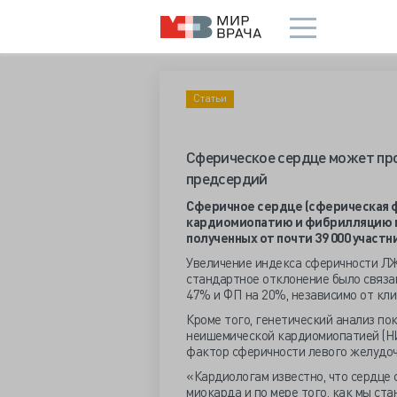
Статьи
Сферическое сердце может пр
предсердий
Сферичное сердце (сферическая ф
кардиомиопатию и фибрилляцию п
полученных от почти 39 000 участн
Увеличение индекса сферичности ЛЖ 
стандартное отклонение было связа
47% и ФП на 20%, независимо от кл
Кроме того, генетический анализ п
неишемической кардиомиопатией (Н
фактор сферичности левого желудоч
«Кардиологам известно, что сердце
миокарда и по мере того, как мы ст