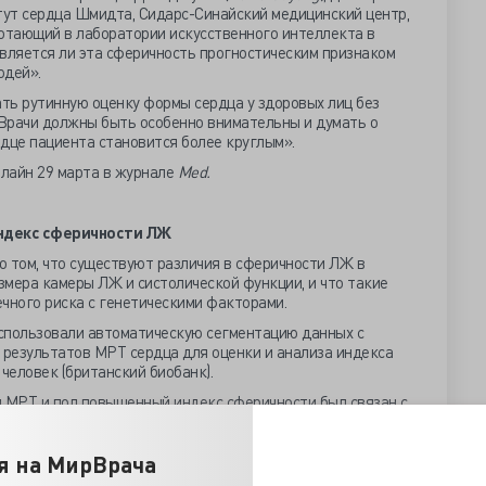
тут сердца Шмидта, Сидарс-Синайский медицинский центр,
ботающий в лаборатории искусственного интеллекта в
вляется ли эта сферичность прогностическим признаком
юдей».
ть рутинную оценку формы сердца у здоровых лиц без
«Врачи должны быть особенно внимательны и думать о
рдце пациента становится более круглым».
лайн 29 марта в журнале
Med.
ндекс сферичности ЛЖ
 том, что существуют различия в сферичности ЛЖ в
змера камеры ЛЖ и систолической функции, и что такие
чного риска с генетическими факторами.
использовали автоматическую сегментацию данных с
 результатов МРТ сердца для оценки и анализа индекса
человек (британский биобанк).
и МРТ и пол повышенный индекс сферичности был связан с
иопатии (отношение рисков [ОР] 1,57), ФП (ОР 1,35) и
.
я на МирВрача
й связи с остановкой сердца.