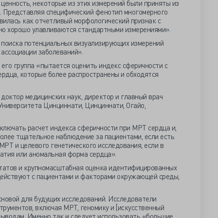
ценность, некоторые из этих измерений были приняты из
. Представляя специфический фенотип многомерного
вилась как отчетливый морфологический признак с
но хорошо улавливаются стандартными измерениями».
 поиска потенциальных визуализирующих измерений
 ассоциации заболеваний».
 его группа «пытается оценить индекс сферичности с
рдца, которые более распространены и обходятся
,
доктор медицинских наук, директор и главный врач
 Университета Цинциннати, Цинциннати, Огайо,
ключать расчет индекса сферичности при МРТ сердца и,
более тщательное наблюдение за пациентами, если есть
РТ и целевого генетического исследования, если в
атия или аномальная форма сердца».
татов и крупномасштабная оценка идентифицированных
одействуют с пациентами и факторами окружающей среды,
сновой для будущих исследований. Исследователи
трументов, включая МРТ, геномику и [искусственный
выводам. Именно так и следует использовать «большие