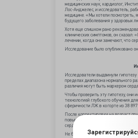
медицинских наук, кардиолог, Инсти
Лос-Анджелес, и исследователь, ра
медицине. «Мы хотели посмотреть, я
будущего заболевания у здоровых л
Хотя еще слишком рано рекомендова
клинических симптомов, он сказал: 
лечении, когда они замечают, что се
Исследование было опубликовано он
И
Исследователи выдвинули гипотезу о
пределах диапазона нормального ра
различия могут быть маркером серде
Чтобы проверить эту гипотезу, они 
технологией глубокого обучения для
сферичности ЛЖ в когорте из 38 897 
После корректировки на возраст пр
повышенным риском развития кардиом
сердечной недостаточности (ОР 1,37)
Зарегистрируйс
Не было обнаружено никакой значимо