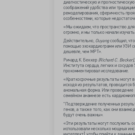
диагностическую и прогностическую 
соображений удобства или традиции
ремоделирования, сферичность проя
особенностями, которые недостаточ
«Мы ожидаем, что пространство для
огромно, и мы только начали изучать
Действительно,
Ouyang
сообщил, что
помощью эхокардиограмм или УЗИ се
дешевле, чем МРТ».
Ричард К. Беккер
(Richard C. Becker)
Института сердца, легких и сосудов
прокомментировал исследование.
«Краткосрочные результаты могут в
исходя из результатов, проводится 
аномальная форма. Или проведение М
семейном анамнезе есть кардиомиоп
"Подтверждение полученных резуль
генов, а также того, как они взаим
будут очень важны».
«Эти результаты могут послужить о
использовали несколько мощных инс
интеллект], чтобы прийти к данным 