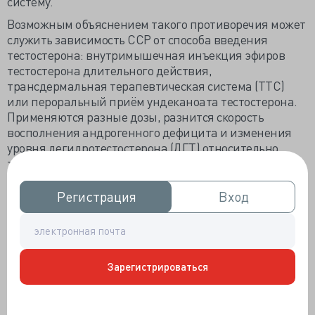
систему.
Возможным объяснением такого противоречия может
служить зависимость ССР от способа введения
тестостерона: внутримышечная инъекция эфиров
тестостерона длительного действия,
трансдермальная терапевтическая система (ТТС)
или пероральный приём ундеканоата тестостерона.
Применяются разные дозы, разнится скорость
восполнения андрогенного дефицита и изменения
уровня дегидротестостерона (ДГТ) относительно
тестостерона. Тестостерон в ТТС и перорально
подвергается ускоренной метаболизации 5-альфа-
редуктазой в коже и печени, что ведёт к повышению
Регистрация
Регистрация
Вход
Вход
сывороточного ДГТ по отношению к тестостерону и
может влиять на ССР. По мнению ряда авторов,
сывороточный ДГТ ассоциирован с повышенной
частотой развития сердечно-сосудистых
Зарегистрироваться
заболеваний, инсультов и общей смертности.
Результаты и обсуждение