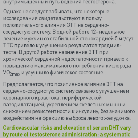
внутримышечный путь ведения тестостерона.
Однако не следует забывать, что некоторые
исследования свидетельствуют в пользу
положительного влияния ЗТТ на сердечно-
сосудистую систему. В одной работе 12- недельное
лечение мужчин со стабильной стенокардией 5 мг/сут
ТТС привело к улучшению результатов тредмил-
теста. В другой работе назначение ЗТТ при
хронической сердечной недостаточности привело к
повышению максимального потребления кислорода
VO
и улучшило физическое состояние.
2
max
Предполагается, что позитивное влияние ЗТТ на
сердечно-сосудистую систему связано с улучшением
коронарного кровотока, периферической
вазодилатацией, укреплением скелетных мышц и
снижением резистентности к инсулину, без значимого
воздействия на фракцию выброса левого желудочка.
Cardiovascular risks and elevation of serum DHT vary
by route of testosterone administration: a systematic