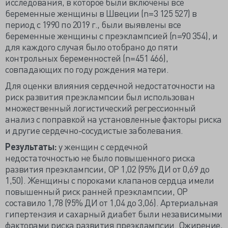
исследования, в которое были включены все
беременные женщины в Швеции (n=3 125 527) в
период с 1990 по 2019 г., были выявлены все
беременные женщины с преэклампсией (n=90 354), и
для каждого случая было отобрано до пяти
контрольных беременностей (n=451 466),
совпадающих по году рождения матери.
Для оценки влияния сердечной недостаточности на
риск развития преэклампсии был использован
множественный логистический регрессионный
анализ с поправкой на установленные факторы риска
и другие сердечно-сосудистые заболевания.
Результаты:
у женщин с сердечной
недостаточностью не было повышенного риска
развития преэклампсии, ОР 1,02 (95% ДИ от 0,69 до
1,50). Женщины с пороками клапанов сердца имели
повышенный риск ранней преэклампсии, ОР
составило 1,78 (95% ДИ от 1,04 до 3,06). Артериальная
гипертензия и сахарный диабет были независимыми
факторами риска развития преэклампсии. Ожирение,