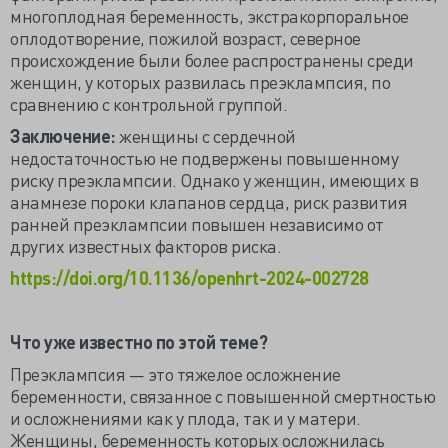
многоплодная беременность, экстракорпоральное
оплодотворение, пожилой возраст, северное
происхождение были более распространены среди
женщин, у которых развилась преэклампсия, по
сравнению с контрольной группой.
Заключение:
женщины с сердечной
недостаточностью не подвержены повышенному
риску преэклампсии. Однако у женщин, имеющих в
анамнезе пороки клапанов сердца, риск развития
ранней преэклампсии повышен независимо от
других известных факторов риска.
https://doi.org/10.1136/openhrt-2024-002728
Что уже известно по этой теме?
Преэклампсия — это тяжелое осложнение
беременности, связанное с повышенной смертностью
и осложнениями как у плода, так и у матери.
Женщины, беременность которых осложнилась