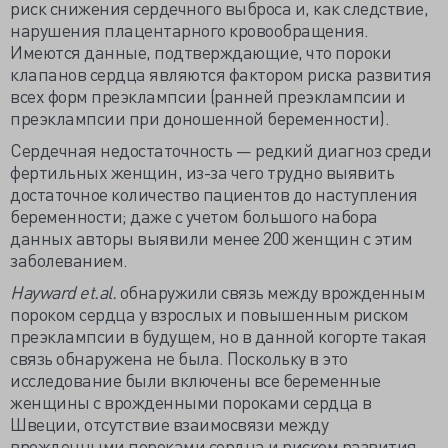
риск снижения сердечного выброса и, как следствие,
нарушения плацентарного кровообращения.
Имеются данные, подтверждающие, что пороки
клапанов сердца являются фактором риска развития
всех форм преэклампсии (ранней преэклампсии и
преэклампсии при доношенной беременности).
Сердечная недостаточность — редкий диагноз среди
фертильных женщин, из-за чего трудно выявить
достаточное количество пациентов до наступления
беременности; даже с учетом большого набора
данных авторы выявили менее 200 женщин с этим
заболеванием.
Hayward
et.
al.
обнаружили связь между врожденным
пороком сердца у взрослых и повышенным риском
преэклампсии в будущем, но в данной когорте такая
связь обнаружена не была. Поскольку в это
исследование были включены все беременные
женщины с врожденными пороками сердца в
Швеции, отсутствие взаимосвязи между
врожденными пороками сердца и риском развития