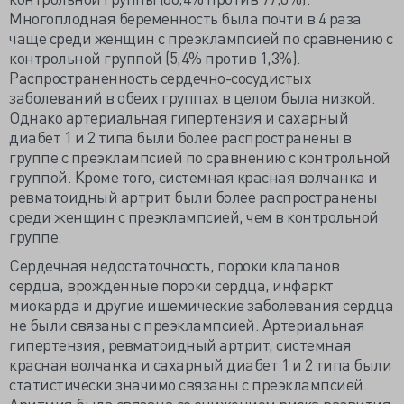
Многоплодная беременность была почти в 4 раза
чаще среди женщин с преэклампсией по сравнению с
контрольной группой (5,4% против 1,3%).
Распространенность сердечно-сосудистых
заболеваний в обеих группах в целом была низкой.
Однако артериальная гипертензия и сахарный
диабет 1 и 2 типа были более распространены в
группе с преэклампсией по сравнению с контрольной
группой. Кроме того, системная красная волчанка и
ревматоидный артрит были более распространены
среди женщин с преэклампсией, чем в контрольной
группе.
Сердечная недостаточность, пороки клапанов
сердца, врожденные пороки сердца, инфаркт
миокарда и другие ишемические заболевания сердца
не были связаны с преэклампсией. Артериальная
гипертензия, ревматоидный артрит, системная
красная волчанка и сахарный диабет 1 и 2 типа были
статистически значимо связаны с преэклампсией.
Аритмия была связана со снижением риска развития