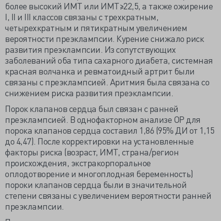
более высокий ИМТ или ИМТ≥22,5, а также ожирение
I, II и III классов связаны с трехкратным,
четырехкратным и пятикратным увеличением
вероятности преэклампсии. Курение снижало риск
развития преэклампсии. Из сопутствующих
заболеваний оба типа сахарного диабета, системная
красная волчанка и ревматоидный артрит были
связаны с преэклампсией. Аритмия была связана со
снижением риска развития преэклампсии.
Порок клапанов сердца был связан с ранней
преэклампсией. В однофакторном анализе ОР для
порока клапанов сердца составил 1,86 (95% ДИ от 1,15
до 4,47). После корректировки на установленные
факторы риска (возраст, ИМТ, страна/регион
происхождения, экстракорпоральное
оплодотворение и многоплодная беременность)
пороки клапанов сердца были в значительной
степени связаны с увеличением вероятности ранней
преэклампсии.