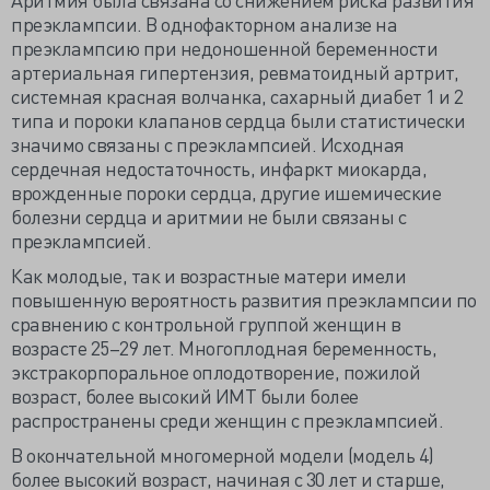
преэклампсии. В однофакторном анализе на
преэклампсию при недоношенной беременности
артериальная гипертензия, ревматоидный артрит,
системная красная волчанка, сахарный диабет 1 и 2
типа и пороки клапанов сердца были статистически
значимо связаны с преэклампсией. Исходная
сердечная недостаточность, инфаркт миокарда,
врожденные пороки сердца, другие ишемические
болезни сердца и аритмии не были связаны с
преэклампсией.
Как молодые, так и возрастные матери имели
повышенную вероятность развития преэклампсии по
сравнению с контрольной группой женщин в
возрасте 25–29 лет. Многоплодная беременность,
экстракорпоральное оплодотворение, пожилой
возраст, более высокий ИМТ были более
распространены среди женщин с преэклампсией.
В окончательной многомерной модели (модель 4)
более высокий возраст, начиная с 30 лет и старше,