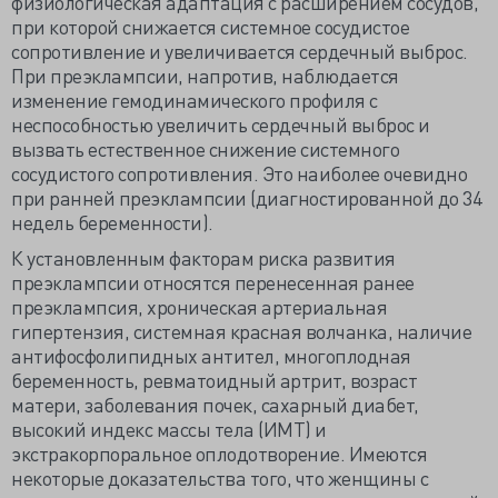
физиологическая адаптация с расширением сосудов,
при которой снижается системное сосудистое
сопротивление и увеличивается сердечный выброс.
При преэклампсии, напротив, наблюдается
изменение гемодинамического профиля с
неспособностью увеличить сердечный выброс и
вызвать естественное снижение системного
сосудистого сопротивления. Это наиболее очевидно
при ранней преэклампсии (диагностированной до 34
недель беременности).
К установленным факторам риска развития
преэклампсии относятся перенесенная ранее
преэклампсия, хроническая артериальная
гипертензия, системная красная волчанка, наличие
антифосфолипидных антител, многоплодная
беременность, ревматоидный артрит, возраст
матери, заболевания почек, сахарный диабет,
высокий индекс массы тела (ИМТ) и
экстракорпоральное оплодотворение. Имеются
некоторые доказательства того, что женщины с