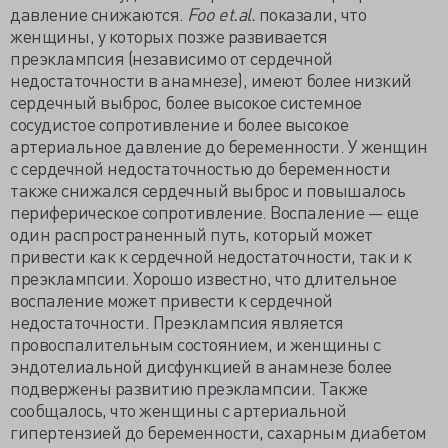
давление снижаются.
Foo
et.
al.
показали, что
женщины, у которых позже развивается
преэклампсия (независимо от сердечной
недостаточности в анамнезе), имеют более низкий
сердечный выброс, более высокое системное
сосудистое сопротивление и более высокое
артериальное давление до беременности. У женщин
с сердечной недостаточностью до беременности
также снижался сердечный выброс и повышалось
периферическое сопротивление. Воспаление — еще
один распространенный путь, который может
привести как к сердечной недостаточности, так и к
преэклампсии. Хорошо известно, что длительное
воспаление может привести к сердечной
недостаточности. Преэклампсия является
провоспалительным состоянием, и женщины с
эндотелиальной дисфункцией в анамнезе более
подвержены развитию преэклампсии. Также
сообщалось, что женщины с артериальной
гипертензией до беременности, сахарным диабетом