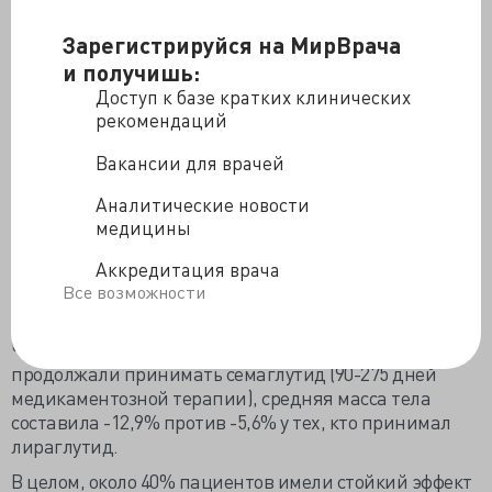
227 (6,7%) пациентам был назначен лираглутид, а 377
(11,1%) — семаглутид.
Зарегистрируйся на МирВрача
и получишь:
В целом, у пациентов с сахарным диабетом среднее
Доступ к базе кратких клинических
изменение веса составило -3,2% по сравнению с
рекомендаций
пациентами с ожирением, у которых среднее
изменение веса составило -5,9%.
Вакансии для врачей
Семаглутид неизменно превосходил лираглутид,
Аналитические новости
особенно при ожирении.
медицины
В целом, через 1 год среднее процентное изменение
веса у пациентов с ожирением составило -5,1% при
Аккредитация врача
приеме семаглутида по сравнению с -2,2% при
Все возможности
приеме лираглутида (Р <0,001).
Через 1 год у пациентов с ожирением, которые
продолжали принимать семаглутид (90-275 дней
медикаментозной терапии), средняя масса тела
составила -12,9% против -5,6% у тех, кто принимал
лираглутид.
В целом, около 40% пациентов имели стойкий эффект