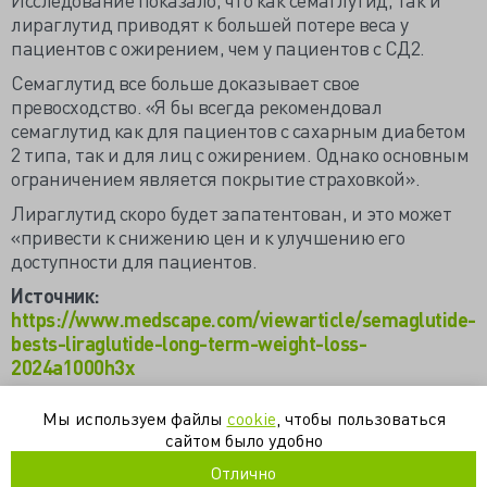
лираглутид приводят к большей потере веса у
пациентов с ожирением, чем у пациентов с СД2.
Семаглутид все больше доказывает свое
превосходство. «Я бы всегда рекомендовал
семаглутид как для пациентов с сахарным диабетом
2 типа, так и для лиц с ожирением. Однако основным
ограничением является покрытие страховкой».
Лираглутид скоро будет запатентован, и это может
«привести к снижению цен и к улучшению его
доступности для пациентов.
Источник:
https://www.medscape.com/viewarticle/semaglutide-
bests-liraglutide-long-term-weight-loss-
2024a1000h3x
Мы используем файлы
cookie
, чтобы пользоваться
агонисты рецепторов гпп-1
гпп-1
диетология
терапия
сайтом было удобно
эндокринология
Отлично