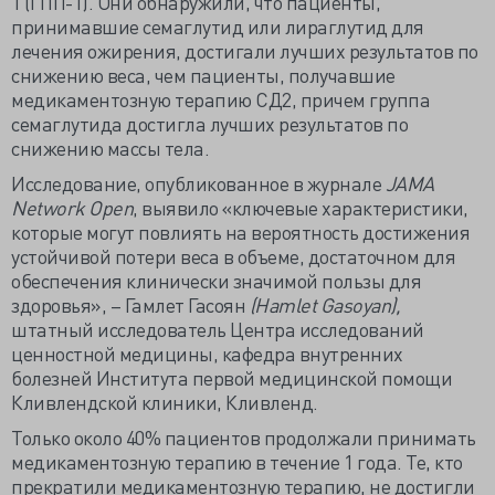
1 (ГПП-1). Они обнаружили, что пациенты,
принимавшие семаглутид или лираглутид для
лечения ожирения, достигали лучших результатов по
снижению веса, чем пациенты, получавшие
медикаментозную терапию СД2, причем группа
семаглутида достигла лучших результатов по
снижению массы тела.
Исследование, опубликованное в журнале
JAMA
Network Open
, выявило «ключевые характеристики,
которые могут повлиять на вероятность достижения
устойчивой потери веса в объеме, достаточном для
обеспечения клинически значимой пользы для
здоровья», – Гамлет Гасоян
(Hamlet Gasoyan),
штатный исследователь Центра исследований
ценностной медицины, кафедра внутренних
болезней Института первой медицинской помощи
Кливлендской клиники, Кливленд.
Только около 40% пациентов продолжали принимать
медикаментозную терапию в течение 1 года. Те, кто
прекратили медикаментозную терапию, не достигли