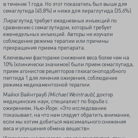
в течение 1 года. Но этот показатель был выше для
семаглутида (45,8%) и ниже для лираглутида (35,6%).
Лираглутид требует ежедневных инъекций по
сравнению с семаглутидом, который требует
еженедельных инъекций. Авторы не изучали
соблюдение режима терапии или причины
прекращения приема препарата.
Ключевыми факторами снижения веса более чем на
10% (клинически значимое) были прием семаглутида,
прием агонистов рецепторов глюкагоноподобного
пептида 1 для лечения ожирения, соблюдение
режима медикаментозной терапии.
Майкл Вайнтрауб
(Michael Weintraub),
доктор
медицинских наук, специалист по борьбе с
ожирением, Нью-Йорк: «Это исследование
показывает, на что нам следует обратить внимание,
если мы хотим добиться максимального снижения
веса и улучшения обмена веществ».
Исследование показало, что как семаглутид, так и