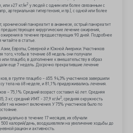
2
, или ≥27 кг/м
у людей с одним или более связанным с
р., артериальная гипертензия, и пр.), с одной или более
, хронический панкреатит в анамнезе, острый панкреатит
, предшествующее хирургические лечение ожирения,
 ожирения в течение предшествующих 90 дней. Подробнее
 читайте в статье.
х Азии, Европы, Северной и Южной Америки. Участников
я того, чтобы в течение 68 недель они получали
 или плацебо, в дополнение к вмешательству в образ
дали еще 7 недель. Досрочно прекратившие лечение
ков, в группе плацебо – 655. 94,3% участников завершили
су тела на 68 неделе, и 81,1% придерживались лечения.
ов – 75,1%. Средний возраст составил 46 лет. Средняя
2
, 3 кг, средний ИМТ - 37,9 кг/м
, средняя окружность
иабет на момент включения. У 75% участников было по
остояние.
ивидуально в течение 17 месяцев, их обучали
500 калорий/день, воодушевляли на увеличение ходьбы до
невной рацион и активность.