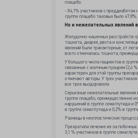
плацебо.
- 84,1% участников с преддиабетом 
группе плацебо таковых было 47,8%.
Но и нежелательных явлений в
Желудочно-кишечных расстройств гр
тошнота, диарея, рвота и констипаци
явлений были транзиторные, от легк
всего отмечалась тошнота, преимуще
У большего числа пациентов в групп
связанные с желчным пузырем (2,6 %
характерен для этой группы препара
отмечают авторы. У трех участников
все трое выздоровели.
Серьезные нежелательные явления во
группе плацебо, преимущественно и
нарушений в группе семаглутида и 0
в группе семаглутида и 0,2% в группе
Разницы в неопластических процесса
Прекратили лечение из-за побочных
3,1 % участников в группе семаглути