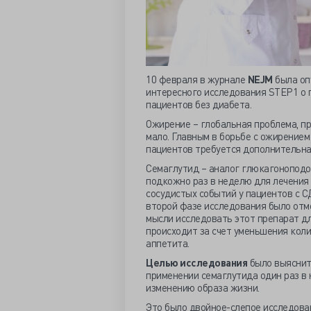
10 февраля в журнале
NEJM
была оп
интересного исследования STEP1 о 
пациентов без диабета.
Ожирение – глобальная проблема, пр
мало. Главным в борьбе с ожирением
пациентов требуется дополнительна
Семаглутид – аналог глюкагоноподоб
подкожно раз в неделю для лечения 
сосудистых событий у пациентов с С
второй фазе исследования было отме
мысли исследовать этот препарат дл
происходит за счет уменьшения коли
аппетита.
Целью исследования
было выяснить
применении семаглутида один раз в 
изменению образа жизни.
Это было двойное-слепое исследован