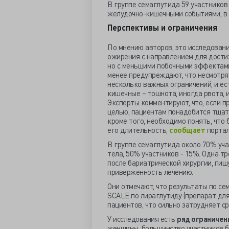
В группе семаглутида 59 участников
желудочно-кишечными событиями, в г
Перспективы и ограничения
По мнению авторов, это исследовани
ожирения с направлением для дости
но с меньшими побочными эффектам
менее предупреждают, что несмотря
несколько важных ограничений, и е
кишечные – тошнота, иногда рвота, и
Эксперты комментируют, что, если п
целью, пациентам понадобится тща
кроме того, необходимо понять, что
его длительность,
сообщает
портал
В группе семаглутида около 70% уча
тела, 50% участников - 15%. Одна тр
после бариатрической хирургии, пиш
приверженность лечению.
Они отмечают, что результаты по се
SCALE по лираглутиду (препарат для
пациентов, что сильно затрудняет с
У исследования есть
ряд ограничен
женщины, большинство участников 