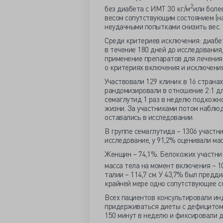
2
без диабета с ИМТ 30 кг/м
или более
весом сопутствующим состоянием (нап
неудачными попытками снизить вес.
Среди критериев исключения: диабет
в течение 180 дней до исследования
применение препаратов для лечения
о критериях включения и исключения
Участвовали 129 клиник в 16 страна
рандомизировали в отношение 2:1 дл
семаглутид 1 раз в неделю подкожно
жизни. За участниками потом наблю
оставались в исследовании.
В группе семаглутида – 1306 участни
исследование, у 91,2% оценивали мас
Женщин – 74,1%. Белокожих участник
масса тела на момент включения – 105
талии – 114,7 см. У 43,7% был предд
крайней мере одно сопутствующее с
Всех пациентов консультировали инд
придерживаться диеты с дефицитом 
150 минут в неделю и фиксировали д