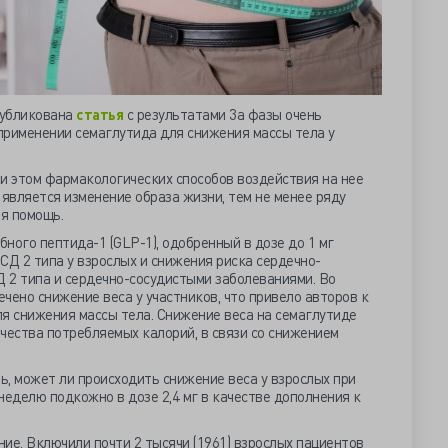
убликована
статья
с результатами 3a фазы очень
применении семаглутида для снижения массы тела у
и этом фармакологических способов воздействия на нее
 является изменение образа жизни, тем не менее ряду
я помощь.
ного пептида-1 (GLP-1), одобренный в дозе до 1 мг
СД 2 типа у взрослых и снижения риска сердечно-
Д 2 типа и сердечно-сосудистыми заболеваниями. Во
чено снижение веса у участников, что привело авторов к
я снижения массы тела. Снижение веса на семаглутиде
чества потребляемых калорий, в связи со снижением
, может ли происходить снижение веса у взрослых при
неделю подкожно в дозе 2,4 мг в качестве дополнения к
ие. Включили почти 2 тысячи (1961) взрослых пациентов