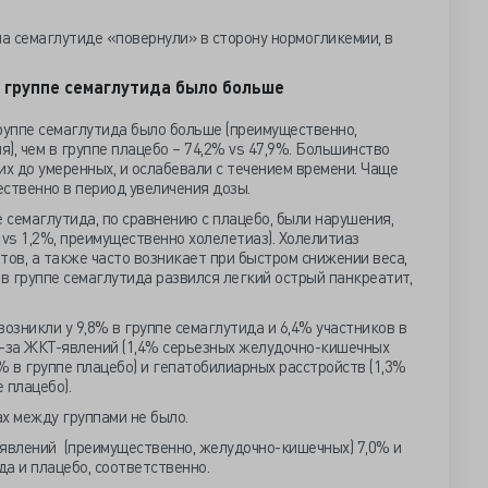
на семаглутиде «повернули» в сторону нормогликемии, в
 группе семаглутида было больше
уппе семаглутида было больше (преимущественно,
я), чем в группе плацебо – 74,2% vs 47,9%. Большинство
их до умеренных, и ослабевали с течением времени. Чаще
ственно в период увеличения дозы.
е семаглутида, по сравнению с плацебо, были нарушения,
 vs 1,2%, преимущественно холелетиаз). Холелитиаз
тов, а также часто возникает при быстром снижении веса,
 в группе семаглутида развился легкий острый панкреатит,
зникли у 9,8% в группе семаглутида и 6,4% участников в
з-за ЖКТ-явлений (1,4% серьезных желудочно-кишечных
% в группе плацебо) и гепатобилиарных расстройств (1,3%
 плацебо).
х между группами не было.
 явлений (преимущественно, желудочно-кишечных) 7,0% и
да и плацебо, соответственно.