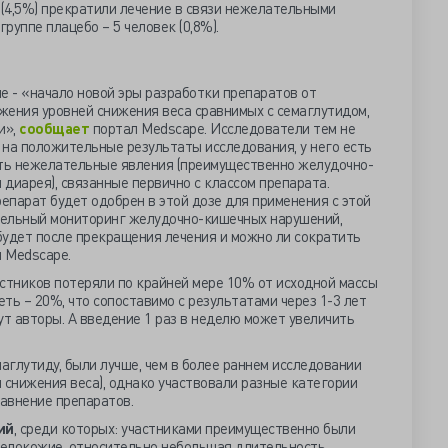
 (4,5%) прекратили лечение в связи нежелательными
руппе плацебо – 5 человек (0,8%).
е - «начало новой эры разработки препаратов от
жения уровней снижения веса сравнимых с семаглутидом,
и»,
сообщает
портал Medscape. Исследователи тем не
 на положительные результаты исследования, у него есть
сть нежелательные явления (преимущественно желудочно-
 диарея), связанные первично с классом препарата.
репарат будет одобрен в этой дозе для применения с этой
тельный мониторинг желудочно-кишечных нарушений,
 будет после прекращения лечения и можно ли сократить
 Medscape.
стников потеряли по крайней мере 10% от исходной массы
еть – 20%, что сопоставимо с результатами через 1-3 лет
ут авторы. А введение 1 раз в неделю может увеличить
маглутиду, были лучше, чем в более раннем исследовании
 снижения веса), однако участвовали разные категории
равнение препаратов.
ий
, среди которых: участниками преимущественно были
белокожие, относительно небольшая длительность