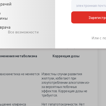
часто сопровождается побочными эффектами, особенно
врачей
угими препаратами.
е
ина
на фоне цирроза приводит к гастроинтестинальным
Зарегистр
цины
 обратного захвата серотонина и нейролептиков или
врача
драсполагает к развитию серотонинового синдрома у
Все возможности
Или с 
 дозы для антипсихотических и седативных препаратов
зменения метаболизма
Коррекция дозы
акокинетика не меняется
Известны случаи развития
желтухи, избегают при
злоупотреблении алкоголем из-
за вероятных побочных
эффектов. Коррекция дозы не
требуется.
ьшение клиренса
Нет гепатотоксичности. Нет