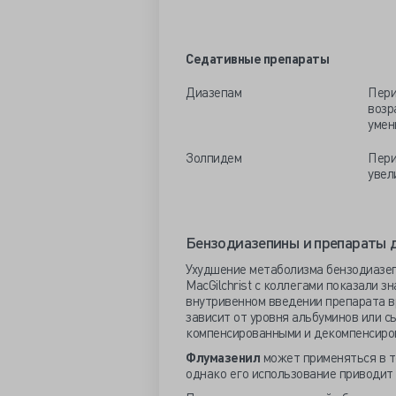
Седативные препараты
Диазепам
Пери
возр
умен
Золпидем
Пери
увел
Бензодиазепины и препараты д
Ухудшение метаболизма бензодиазеп
MacGilchrist с коллегами показали 
внутривенном введении препарата вр
зависит от уровня альбуминов или 
компенсированными и декомпенсиро
Флумазенил
может применяться в т
однако его использование приводит