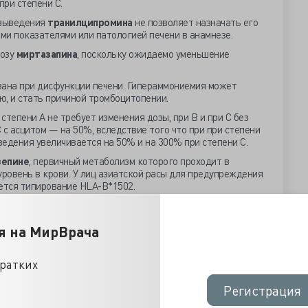
при степени С.
увыведения
транилципромина
не позволяет назначать его
ми показателями или патологией печени в анамнезе.
дозу
миртазапина
, поскольку ожидаемо уменьшение
ана при дисфункции печени. Гипераммониемия может
, и стать причиной тромбоцитопении.
степени А не требует изменения дозы, при В и при С без
 с асцитом — на 50%, вследствие того что при при степени
едения увеличивается на 50% и на 300% при степени С.
зепине
, первичный метаболизм которого проходит в
уровень в крови. У лиц азиатской расы для предупреждения
ется типирование HLA-B*1502.
изме, так как уровень препарата в сыворотке снижается, а
ает повышение. Уменьшение дозы проводится в
я на МирВрача
оточных альбуминов, мониторинга уровня препарата в
я увеличивает плазменную концентрацию.
орожностью при первичном эпизоде заболевания печени,
кратких
чной дисфункции лечение немедленно прекращается. Не
препарата для больных циррозом печени.
Регистрация
Регистрация
атного захвата серотонина, нейролептиков и