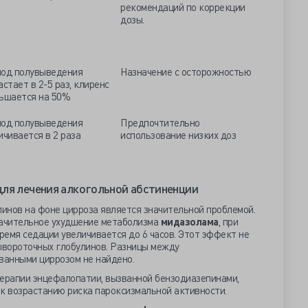
рекомендаций по коррекции
дозы.
од полувыведения
Назначение с осторожностью
астает в 2-5 раз, клиренс
ьшается на 50%
од полувыведения
Предпочтительно
ичивается в 2 раза
использование низких доз
ля лечения алкогольной абстиненции
инов на фоне цирроза является значительной проблемой.
значительное ухудшение метаболизма
мидазолама
, при
емя седации увеличивается до 6 часов. Этот эффект не
сывороточных глобулинов. Разницы между
ванными циррозом не найдено.
ерапии энцефалопатии, вызванной бензодиазепинами,
 к возрастанию риска пароксизмальной активности.