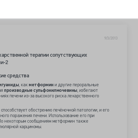
9/3/2013
екарственной терапии сопутствующих
ни-2
ие средства
игуаниды
, как
метформин
и другие пероральные
ая
производные сульфонилмочевины
, избегают
ниях печени из-за высокого риска лекарственного
 способствует обострению печёночной патологии, и его
ного поражения печени. Использование его при
 По некоторым сообщениям метформин также
люлярной карциномы.