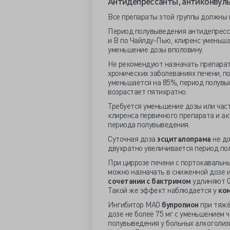
Антидепрессанты, антиконвул
Все препараты этой группы должны 
Период полувыведения антидепрес
и В по Чайлду-Пью, клиренс уменьша
уменьшение дозы вполовину.
Не рекомендуют назначать препара
хронических заболеваниях печени, п
уменьшается на 85%, период полувы
возрастает пятикратно.
Требуется уменьшение дозы или ча
клиренса первичного препарата и а
периода полувыведения.
Суточная доза
эсциталопрама
не до
двукратно увеличивается период по
При циррозе печени с портокавальн
можно назначать в сниженной дозе 
сочетании с бактримом
удлиняют Q
Такой же эффект наблюдается у
ко
Ингибитор МАО
бупропион
при тяжё
дозе не более 75 мг с уменьшением 
полувыведения у больных алкоголизм