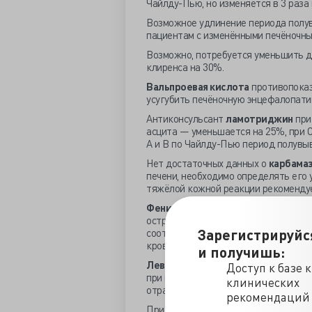
Чайлду-Пью, но изменяется в 3 раза 
Возможное удлинение периода пол
пациентам с изменёнными печёночны
Возможно, потребуется уменьшить 
клиренса на 30%.
Вальпроевая кислота
противопоказ
усугубить печёночную энцефалопатию
Антиконсульсант
ламотриджин
при 
асцита — уменьшается на 25%, при С
А и В по Чайлду-Пью период полувыв
Нет достаточных данных о
карбама
печени, необходимо определять его 
тяжёлой кожной реакции рекоменду
Фенитоин
не назначают при алкогол
острое отравление алкоголем вызыв
Зарегистрируйс
соответствии с показателями сывор
крови, потому как гипоальбуминеми
и получишь:
Леветирацетам
используется с ост
Доступ к базе 
при появлении существенной печёно
клинических
отработано скорректированных доз 
рекомендаций
Приём селективных ингибиторов обр