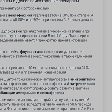
ьсанты и другие психотропные препараты
применяться с осторожностью.
санта
венлафаксина
увеличивается на 30% при степени А
ется на 40-50% и на 90% - при степени С. Рекомендовано
т
дулоксетин
при алкоголизме умеренной степени и при
оскольку при циррозе степени В по Чайлду-Пью клиренс
ведения увеличивается трёхкратно, время экспозиции
стоты приёма
флуоксетина,
вследствие уменьшения
ктивного метаболита норфлуоксетина, а также удлинения
лжна превышать 10 мг, так как клиренс падает на 37%,
лувыведения и плазменная концентрация.
ым шунтом трициклический антидепрессант
амитриптилин
из-за выраженного седативного эффекта.
Амитриптилин в
T-интервал и могут спровоцировать развитие аритмии.
мбинации имипрамина и венлафаксина
.
лом циррозе используют в крайнем случае, и в суточной
частоты приёмов, вследствие увеличения на 50% периода
ом. Фармакокинетика не изменяется при степени А и В по