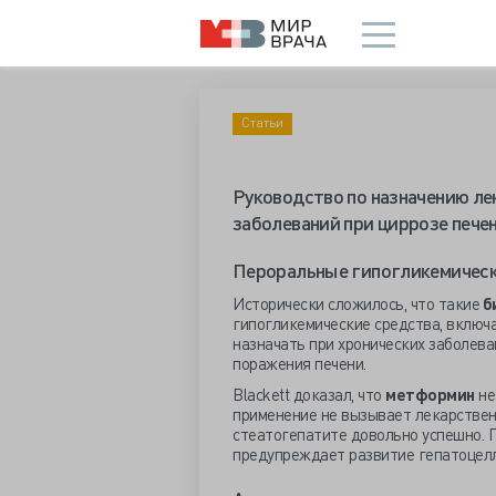
Статьи
Руководство по назначению л
заболеваний при циррозе пече
Пероральные гипогликемическ
Исторически сложилось, что такие
б
гипогликемические средства, включ
назначать при хронических заболева
поражения печени.
Blackett доказал, что
метформин
не
применение не вызывает лекарствен
стеатогепатите довольно успешно.
предупреждает развитие гепатоцел