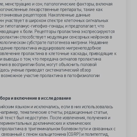
е, менструацию и сон; патологические факторы, включая
ногочисленные лекарственные препараты, такие как
отониновых рецепторов. Накопленные данные
ин участвует в широком спектре клеточных сигнальных
оси гипоталамус-гипофиз-гонады, и предполагает, что
риводящие к боли. Рецепторы пролактина экспрессируются
пролактин способствует модуляции сенсорных нейронов в
иологическом субстрате патогенеза мигрени. Недавние
едение пролактина индуцировало мигренеподобное
вовлечение пролактина в клеточные каскады, приводящие к
и выводы о том, что передача сигналов пролактина
ичия в восприятии боли, могут объяснить половой
Здесь ученые приводят систематический обзор
 возможное участие пролактина в патофизиологии
бора и включение в исследование
йским языком и исключались, если в них использовалась
например, тематические отчеты, редакционные статьи,
й текст был недоступен. После извлечения, получения и
спериментальных доклинических и клинических
пролактина в тригеминальном болевом пути и связанных с
 связанный с геном кальцитонина (CGRP) и полипептид,