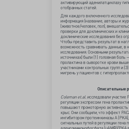
активирующий аденилатциклазу гипо
отобранных статей.
Для каждого включенного исследов
информация (название, авторы и жур
(животное/человек, пол), вмешатель
проверки для доклинических и клин
доклинические исследования без ог
Чтобы представить результат в наг
возможность сравнивать данные, в 
исследования. Основными результат
источниках) были (1) головная боль 
пролактина в сыворотке крови выше
участниками контрольных групп и (
мигрень у пациентов с гиперпролакт
Описательные 
Coleman
et.
al.
исследовали участие P
регуляции экспрессии гена пролакти
повышают промоторную активность п
крыс. Они сообщили, что эффект PAC
ингибитором протеинкиназы A (PKA),
сигнальных путей в регуляции гена 
аденозинмонофосфата (цАМФ)/PKA в