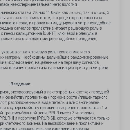
валась неэкспериментальная методология.
нических статей. Из них 11 были как
ex vivo,
так и
in vivo,
3
ультаты заключались в том, что рецепторы пролактина
йничного нерва, и пролактин индуцировал мигренеподобное
передача сигналов пролактина играет решающую роль в
с геном кальцитонина (CGRP), ключевой молекулы в
 пролактина ослабляет мигренеподобное поведение,
 указывают на ключевую роль пролактина и его
щих мигрень. Необходимы дальнейшие рандомизированные
кие исследования, нацеленные на передачу сигналов
ения влияния пролактина на инициацию приступа мигрени.
Введение:
рмон, экспрессируемый в лактотрофных клетках передней
 к семейству пролактина / гормона роста /плацентарного
слот, расположенных в виде петель и альфа-спиралей.
ся к суперсемейству цитокиновых рецепторов класса 1 и
ой трансмембранной цепи. PRLR имеет 3 изоформы
PRLR-I] и короткую [PRLR-S]), которые отличаются только
риклеточного домена. На высвобождение пролактина и
ви влияют физиологические изменения, включая