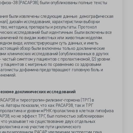
физа–38 (PACAP38), были опубликованы полные тексты
ания были извлечены следующие данные: демографическая
нал), дизайн исследования, характеристики выборки
ство, методика, препараты и результаты. Протокол
ических исследований был идентичным. Были включены все
раничений по видам животных или животным моделям.
лядном виде, иллюстрирующем суть данных, и иметь
настоящий обзор были включены только доклинические
ами клинических исследований (опубликованных в других
— частый симптом у пациентов с пролактиномой, (2) уровни
 у пациентов с мигренью по сравнению со здоровыми
3) агонисты дофамина предотвращают головную боль и
инемией.
резюме доклинических исследований
ACAP38 и тиреотропин-рилизинг-гормона (ТРГ) в
на. Авторы показали, что как PACAP38, так и ТРГ
ролактина и уровни мРНК пролактина в клетках гипофиза
AP38, но не эффект ТРГ, был полностью заблокирован
 что указывает на существование двух отдельных
пролактина и на участие пути циклического
 индуцированном PACAP увеличении экспрессии гена