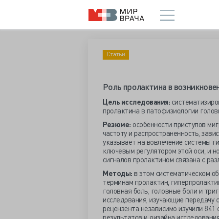
Статьи
Роль пролактина в возникнове
Цель исследования:
систематизиро
пролактина в патофизиологии головн
Резюме:
особенности приступов миг
частоту и распространенность, зави
указывает на вовлечение системы г
ключевым регулятором этой оси, и н
сигналов пролактином связана с раз
Методы:
в этом систематическом об
терминам пролактин, гиперпролакти
головная боль, головные боли и три
исследования, изучающие передачу с
рецензента независимо изучили 841 
результатов и дизайна исследовани