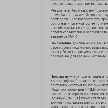
и исключались, если в них использо
Результаты:
было выбрано 15 докли
—
ex vivo
и 1 —
in vivo
. Основные рез
распределены по болевому пути тро
состояние у грызунов. Более того, 
высвобождении пептида, связанного 
патогенезе мигрени, а делеция гена
вызванное CGRP.
Заключение:
доклинические данные
рецепторов в механизмах, вызываю
и плацебо-контролируемые клиничес
пролактина, для дальнейшего выясн
Пролактин
— это полипептидный го
доли гипофиза. Пролактин относится
лактогена и состоит из 199 аминоки
Рецептор пролактина (PRLR) относит
состоит из нетирозиновой монотопн
(длинную [PRLR-L], промежуточную [
длиной и последовательностью внут
уровни пролактина в сыворотке кро