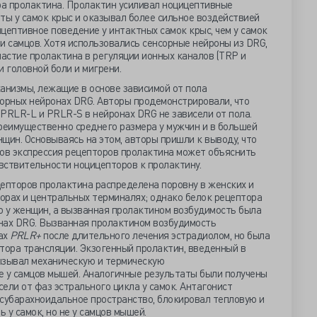
а пролактина. Пролактин усиливал ноцицептивные
ты у самок крыс и оказывал более сильное воздействией
цептивное поведение у интактных самок крыс, чем у самок
и самцов. Хотя использовались сенсорные нейроны из DRG,
частие пролактина в регуляции ионных каналов (TRP и
и головной боли и мигрени.
анизмы, лежащие в основе зависимой от пола
сорных нейронах DRG. Авторы продемонстрировали, что
PRLR-L и PRLR-S в нейронах DRG не зависели от пола.
еимущественно среднего размера у мужчин и в большей
щин. Основываясь на этом, авторы пришли к выводу, что
нов экспрессия рецепторов пролактина может объяснить
вствительности ноцицепторов к пролактину.
епторов пролактина распределена поровну в женских и
орах и центральных терминалях; однако белок рецептора
о у женщин, а вызванная пролактином возбудимость была
нах DRG. Вызванная пролактином возбудимость
ах
PRLR+
после длительного лечения эстрадиолом, но была
ора трансляции. Экзогенный пролактин, введенный в
ызывал механическую и термическую
не у самцов мышей. Аналогичные результаты были получены
сели от фаз эстрального цикла у самок. Антагонист
 субарахноидальное пространство, блокировал тепловую и
 у самок, но не у самцов мышей.