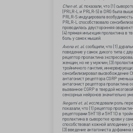
Chen
et.
al.
показали, что (1) сыворо
(PRLR-L и PRLR-S) в DRG была выше 
PRLR-S индуцировала возбудимость 
PRLR-L способствовало сенсибилиза
проводилась двусторонняя овариэкт
(4) прямая инъекция пролактина в 
боль у самок мышей.
Avona
et.
al.
сообщили, что (1) дурал
поведение у самок дикого типа с дву
рецептор пролактина экспрессирова
женщин, но не у мужчин; (3) пролак
тройничного ганглия, иннервирующих
сенсибилизировал высвобождение C
антагонист рецептора CGRP уменьша
антагонист рецептора пролактина о
вызванное CGRP в твердой мозговой 
сенсорных нейронов значительно ум
Ikegami
et.
al.
исследовали роль пере
показали, что (1) рецептор пролакт
рецепторами 5HT1B и 5HT1D в тройн
пролактина в сыворотке крови у сам
способствовал кожной аллодинии у 
(3) введение антагониста дофамина