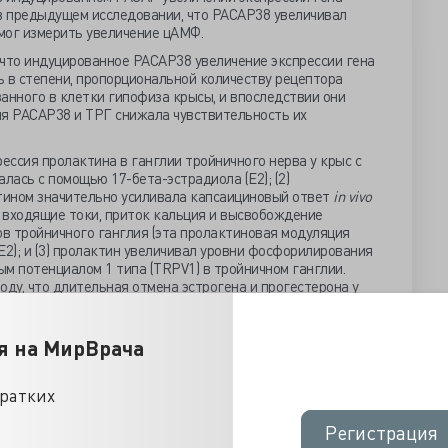
 в предыдущем исследовании, что PACAP38 увеличивал
смог измерить увеличение цАМФ.
 что индуцированное PACAP38 увеличение экспрессии гена
 в степени, пропорциональной количеству рецептора
анного в клетки гипофиза крысы, и впоследствии они
ия PACAP38 и ТРГ снижала чувствительность их
рессия пролактина в ганглии тройничного нерва у крыс с
ась с помощью 17-бета-эстрадиола (E2); (2)
тином значительно усиливала капсаициновый ответ
in vivo
 входящие токи, приток кальция и высвобождение
в тройничного ганглия (эта пролактиновая модуляция
E2); и (3) пролактин увеличивал уровни фосфорилирования
м потенциалом 1 типа (TRPV1) в тройничном ганглии.
оду, что длительная отмена эстрогена и прогестерона у
й полностью снижает чувствительность к пролактину у
я на МирВрача
еханизмы, лежащие в основе усиленных пролактином
ой модуляции каналов в ноцицепторах. Авторы показали,
птора пролактина в нейронах тройничного ганглия
кратких
LR-L экспрессируется главным образом в глии с
рных нейронах крыс; (2) пролактин индуцирует временную
Регистрация
Регистрация
онах фосфоинозитид-3-киназой и протеинкиназой С; и (3)