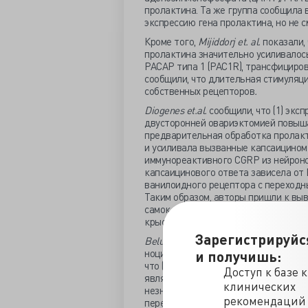
пролактина. Та же группа сообщила
экспрессию гена пролактина, но не 
Кроме того,
Mijiddorj
et.
al.
показали,
пролактина значительно усиливалось
PACAP типа 1 (PAC1R), трансфициров
сообщили, что длительная стимуляц
собственных рецепторов
.
Diogenes
et.
al.
сообщили, что (1) эксп
двусторонней овариэктомией повышал
предварительная обработка пролак
и усиливала вызванные капсаицином
иммунореактивного CGRP из нейроно
капсаицинового ответа зависела от 
ванилоидного рецептора с переходны
Таким образом, авторы пришли к выв
самок с двусторонней овариэктомие
крыс.
Зарегистрируйс
Belugin
et.
al.
стремились выяснить м
ноцицептивных реакций, путем быстр
и получишь:
что (1) преобладающей формой реце
Доступ к базе 
является PRLR-S, в то время как PR
клинических
незначительной экспрессией в сенсо
рекомендаций
передачу сигналов в сенсорных нейр