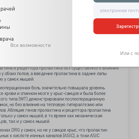
осредовать вызванное пролактином временное усиление
врачей
свобождение CGRP нейронах тройничного ганглия у
я экспрессия PRLR-L с PRLR-S (соотношение 1:1)
ременного действия пролактина.
е
Зарегистр
цины
выводы о том, что женщины испытывают больше боли по
нных воспалительных состояниях, и обнаружили (1)
врача
ключая TRPV1, TRPA1 и TRPM8, которые регулируются
Все возможности
орсального корневого ганглия (DRG) у мышей-самок, но не
ение в DRG повышало уровни пролактина как у самцов, так и
Или с 
 самок без изменения экспрессии гена рецептора
и на холодовые стимулы были изменены только у самок
актина и рецептора пролактина без существенного влияния
 у обоих полов, а введение пролактина в задние лапы
ю у самок мышей.
леоперационная боль значительно повышала уровень
ке крови и спинном мозге у крыс-самцов и была более
ого типа (WT) демонстрировали послеоперационную
мок, но без влияния на тепловую гипералгезию или
ов. Абляция генов пролактина и рецептора пролактина
олько у самок мышей, в то время как механическая
ов, так и у самок мышей.
онах DRG у самок, но не у самцов крыс, что пролактин
ных к кислоте ионных каналов (ASIC), а токи ASIC