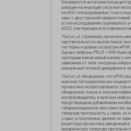
блокируются антагонистом рецептор
реакции на инъекцию уксусной кисло
на ASIC-опосредованные токи и ноци
крыс с двусторонней овариэктомией 
в этих исследованиях оценивалось у
ASIC), участвующих в патофизиологи
Patil
et.
al.
стремились прояснить мех
чувствительности пролактина в сен
паттерны и уровни экспрессии мРНК 
Однако нейроны PRLR + DRG были пр
пропорции имели малый размер у жен
зависимая от типа сенсорных нейро
уникальный половой диморфизм в чу
Patil
et.
al.
обнаружили, что мРНК рец
мужских пептидергических ноцицепт
пролактина экспрессировался тольк
обнаружена только в женских нейро
воспроизводилась в мужских нейрон
предотвращена добавлением ингибит
субарахноидальное пространство, в
гиперчувствительность у самок, но 
у крыс, и полученные данные не зави
рецептора пролактина, введенный в
механическую гиперчувствительность