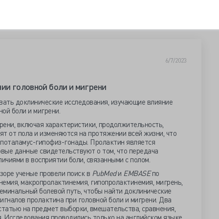
6/7/2023
нии головной боли и мигрени
вать доклинические исследования, изучающие влияние
ой боли и мигрени.
рени, включая характеристики, продолжительность,
сят от пола и изменяются на протяжении всей жизни, что
ипоталамус-гипофиз-гонады. Пролактин является
овые данные свидетельствуют о том, что передача
личиями в восприятии боли, связанными с полом.
зоре ученые провели поиск в
PubMed
и
EMBASE
по
немия, макропролактинемия, гипопролактинемия, мигрень,
геминальный болевой путь, чтобы найти доклинические
игналов пролактина при головной боли и мигрени. Два
статью на предмет выборки, вмешательства, сравнения,
я. Исследования проводились только на английском языке