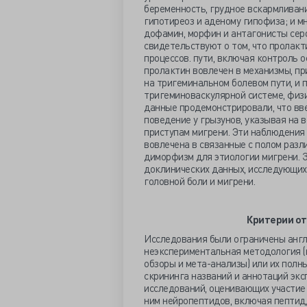
беременность, грудное вскармливани
гипотиреоз и аденому гипофиза; и м
дофамин, морфин и антагонисты сер
свидетельствуют о том, что пролакт
процессов. пути, включая контроль 
пролактин вовлечен в механизмы, п
на тригеминальном болевом пути, и 
тригеминоваскулярной системе, физ
данные продемонстрировали, что вв
поведение у грызунов, указывая на 
приступам мигрени. Эти наблюдения 
вовлечена в связанные с полом разл
диморфизм для этиологии мигрени. 
доклинических данных, исследующих
головной боли и мигрени.
Критерии от
Исследования были ограничены англи
неэкспериментальная методология (
обзоры и мета-анализы) или их полны
скрининга названий и аннотаций эк
исследований, оценивающих участие 
ним нейропептидов, включая пептид,