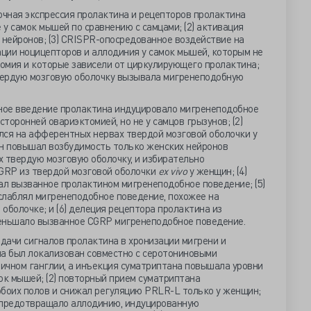
точная экспрессия пролактина и рецепторов пролактина
у самок мышей по сравнению с самцами; (2) активация
нейронов; (3) CRISPR-опосредованное воздействие на
ции ноцицепторов и аллодиния у самок мышей, которым не
омия и которые зависели от циркулирующего пролактина;
твердую мозговую оболочку вызывала мигренеподобную
ьное введение пролактина индуцировало мигренеподобное
сторонней овариэктомией, но не у самцов грызунов; (2)
лся на афферентных нервах твердой мозговой оболочки у
тин повышал возбудимость только женских нейронов
 твердую мозговую оболочку, и избирательно
GRP из твердой мозговой оболочки
ex vivo
у женщин; (4)
л вызванное пролактином мигренеподобное поведение; (5)
слаблял мигренеподобное поведение, похожее на
оболочке; и (6) делеция рецептора пролактина из
еньшало вызванное CGRP мигренеподобное поведение.
дачи сигналов пролактина в хронизации мигрени и
ина был локализован совместно с серотониновыми
ичном ганглии, а инъекция суматриптана повышала уровни
ок мышей; (2) повторный прием суматриптана
обоих полов и снижал регуляцию PRLR-L только у женщин;
 предотвращало аллодинию, индуцированную