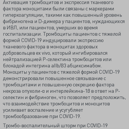
Активация тромбоцитов и экспрессия тканевого
фактора моноцитами были связаны с маркерами
гиперкоагуляции, такими как повышенный уровень
фибриногена и D-димера у пациентов, нуждающихся
в ИВЛ, или пациентов, умерших во время
госпитализации. Тромбоциты пациентов с тяжелой
формой COVID-19 индуцировали экспрессию
тканевого фактора в моноцитах здоровых
добровольцев ex vivo, который ингибировался
нейтрализацией Р-селектина тромбоцитов или
блокадой интегрина aIIb/β3 абциксимабом.
Моноциты у пациентов с тяжелой формой COVID-19
демонстрировали повышенное связывание с
тромбоцитами и повышенную секрецию фактора
некроза опухоли-α и интерлейкина-1β в ответ на Р-
селектин и фибриноген, что позволяет предположить,
что взаимодействие тромбоцитов и моноцитов
усиливает воспаление и усугубляет
тромбообразование при COVID-19.
Тромбо-воспалительный шторм при COVID-19