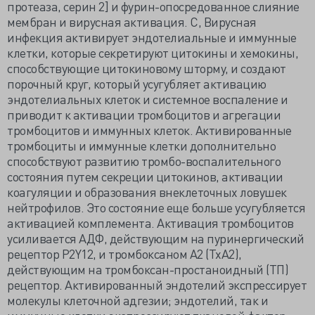
протеаза, серин 2] и фурин-опосредованное слияние
мембран и вирусная активация. C, Вирусная
инфекция активирует эндотелиальные и иммунные
клетки, которые секретируют цитокины и хемокины,
способствующие цитокиновому шторму, и создают
порочный круг, который усугубляет активацию
эндотелиальных клеток и системное воспаление и
приводит к активации тромбоцитов и агрегации
тромбоцитов и иммунных клеток. Активированные
тромбоциты и иммунные клетки дополнительно
способствуют развитию тромбо-воспалительного
состояния путем секреции цитокинов, активации
коагуляции и образования внеклеточных ловушек
нейтрофилов. Это состояние еще больше усугубляется
активацией комплемента. Активация тромбоцитов
усиливается АДФ, действующим на пуринергический
рецептор P2Y12, и тромбоксаном А2 (TxA2),
действующим на тромбоксан-простаноидный (ТП)
рецептор. Активированный эндотелий экспрессирует
молекулы клеточной адгезии; эндотелий, так и