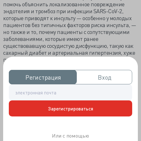
помочь объяснить локализованное повреждение
эндотелия и тромбоз при инфекции SARS-CoV-2,
которые приводят к инсульту — особенно у молодых
пациентов без типичных факторов риска инсульта, —
но также и то, почему пациенты с сопутствующими
заболеваниями, которые имеют ранее
существовавшую сосудистую дисфункцию, такую как
сахарный диабет и артериальная гипертензия, хуже
переносят инфекцию COVID-19. Активация
воспалительного каскада («цитокиновый шторм»),
который усугубляет эндотелиальную дисфункцию и
Регистрация
Регистрация
Вход
Вход
проницаемость гематоэнцефалического барьера,
представляет собой еще один механизм, с помощью
которого SARS-CoV-2 отрицательно влияет на
цереброваскулярную систему, которая может быть
вовлечена в патофизиологию инсульта, вызванного
Зарегистрироваться
COVID-19.
Роль тромбоцитов в цереброваскулярных
осложнениях, связанных с COVID-19
Или с помощью