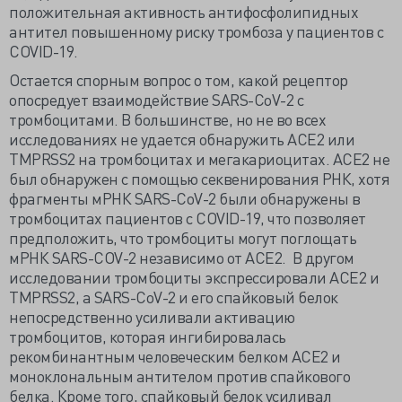
положительная активность антифосфолипидных
антител повышенному риску тромбоза у пациентов с
COVID-19.
Остается спорным вопрос о том, какой рецептор
опосредует взаимодействие SARS-CoV-2 с
тромбоцитами. В большинстве, но не во всех
исследованиях не удается обнаружить ACE2 или
TMPRSS2 на тромбоцитах и мегакариоцитах. ACE2 не
был обнаружен с помощью секвенирования РНК, хотя
фрагменты мРНК SARS-CoV-2 были обнаружены в
тромбоцитах пациентов с COVID-19, что позволяет
предположить, что тромбоциты могут поглощать
мРНК SARS-COV-2 независимо от ACE2. В другом
исследовании тромбоциты экспрессировали ACE2 и
TMPRSS2, а SARS-CoV-2 и его спайковый белок
непосредственно усиливали активацию
тромбоцитов, которая ингибировалась
рекомбинантным человеческим белком ACE2 и
моноклональным антителом против спайкового
белка. Кроме того, спайковый белок усиливал