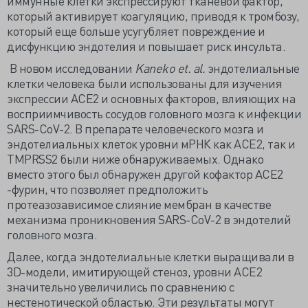
иммунные клетки экспрессируют тканевой фактор,
который активирует коагуляцию, приводя к тромбозу,
который еще больше усугубляет повреждение и
дисфункцию эндотелия и повышает риск инсульта.
В новом исследовании
Kaneko et. al.
эндотелиальные
клетки человека были использованы для изучения
экспрессии ACE2 и основных факторов, влияющих на
восприимчивость сосудов головного мозга к инфекции
SARS-CoV-2. В препарате человеческого мозга и
эндотелиальных клеток уровни мРНК как ACE2, так и
TMPRSS2 были ниже обнаруживаемых. Однако
вместо этого был обнаружен другой кофактор ACE2
-фурин, что позволяет предположить
протеазозависимое слияние мембран в качестве
механизма проникновения SARS-CoV-2 в эндотелий
головного мозга.
Далее, когда эндотелиальные клетки выращивали в
3D-модели, имитирующей стеноз, уровни ACE2
значительно увеличились по сравнению с
нестенотической областью. Эти результаты могут