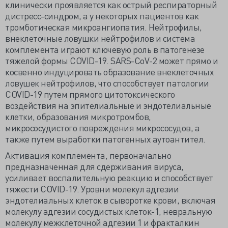
клинически проявляется как острый респираторный
дистресс-синдром, а у некоторых пациентов как
тромботическая микроангиопатия. Нейтрофилы,
внеклеточные ловушки нейтрофилов и система
комплемента играют ключевую роль в патогенезе
тяжелой формы COVID-19. SARS-CoV-2 может прямо и
косвенно индуцировать образование внеклеточных
ловушек нейтрофилов, что способствует патологии
COVID-19 путем прямого цитотоксического
воздействия на эпителиальные и эндотелиальные
клетки, образования микротромбов,
микрососудистого повреждения микрососудов, а
также путем выработки патогенных аутоантител.
Активация комплемента, первоначально
предназначенная для сдерживания вируса,
усиливает воспалительную реакцию и способствует
тяжести COVID-19. Уровни молекул адгезии
эндотелиальных клеток в сыворотке крови, включая
молекулу адгезии сосудистых клеток-1, невральную
молекулу межклеточной адгезии 1 и фракталкин