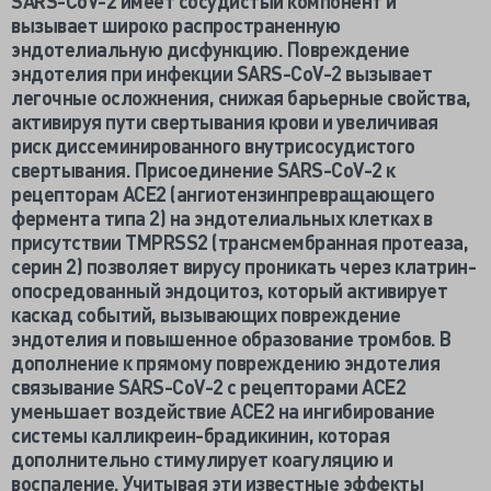
SARS-CoV-2 имеет сосудистый компонент и
вызывает широко распространенную
эндотелиальную дисфункцию. Повреждение
эндотелия при инфекции SARS-CoV-2 вызывает
легочные осложнения, снижая барьерные свойства,
активируя пути свертывания крови и увеличивая
риск диссеминированного внутрисосудистого
свертывания. Присоединение SARS-CoV-2 к
рецепторам ACE2 (ангиотензинпревращающего
фермента типа 2) на эндотелиальных клетках в
присутствии TMPRSS2 (трансмембранная протеаза,
серин 2) позволяет вирусу проникать через клатрин-
опосредованный эндоцитоз, который активирует
каскад событий, вызывающих повреждение
эндотелия и повышенное образование тромбов. В
дополнение к прямому повреждению эндотелия
связывание SARS-CoV-2 с рецепторами ACE2
уменьшает воздействие ACE2 на ингибирование
системы калликреин-брадикинин, которая
дополнительно стимулирует коагуляцию и
воспаление. Учитывая эти известные эффекты