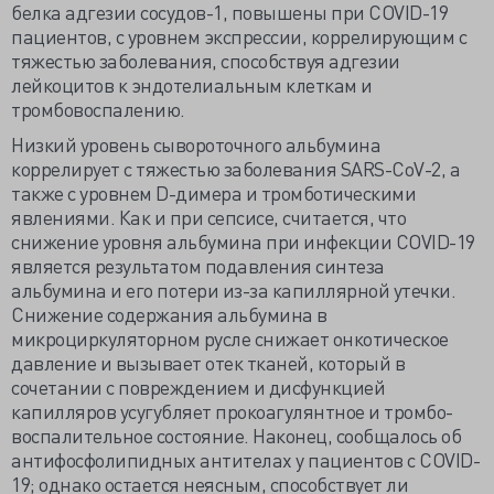
белка адгезии сосудов-1, повышены при COVID-19
пациентов, с уровнем экспрессии, коррелирующим с
тяжестью заболевания, способствуя адгезии
лейкоцитов к эндотелиальным клеткам и
тромбовоспалению.
Низкий уровень сывороточного альбумина
коррелирует с тяжестью заболевания SARS-CoV-2, а
также с уровнем D-димера и тромботическими
явлениями. Как и при сепсисе, считается, что
снижение уровня альбумина при инфекции COVID-19
является результатом подавления синтеза
альбумина и его потери из-за капиллярной утечки.
Снижение содержания альбумина в
микроциркуляторном русле снижает онкотическое
давление и вызывает отек тканей, который в
сочетании с повреждением и дисфункцией
капилляров усугубляет прокоагулянтное и тромбо-
воспалительное состояние. Наконец, сообщалось об
антифосфолипидных антителах у пациентов с COVID-
19; однако остается неясным, способствует ли