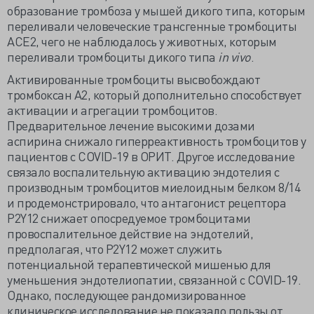
образование тромбоза у мышей дикого типа, которым
переливали человеческие трансгенные тромбоциты
ACE2, чего не наблюдалось у животных, которым
переливали тромбоциты дикого типа
in vivo
.
Активированные тромбоциты высвобождают
тромбоксан А2, который дополнительно способствует
активации и агрегации тромбоцитов.
Предварительное лечение высокими дозами
аспирина снижало гиперреактивность тромбоцитов у
пациентов с COVID-19 в ОРИТ. Другое исследование
связало воспалительную активацию эндотелия с
производным тромбоцитов миелоидным белком 8/14
и продемонстрировало, что антагонист рецептора
P2Y12 снижает опосредуемое тромбоцитами
провоспалительное действие на эндотелий,
предполагая, что P2Y12 может служить
потенциальной терапевтической мишенью для
уменьшения эндотелиопатии, связанной с COVID-19.
Однако, последующее рандомизированное
клиническое исследование не показало пользы от