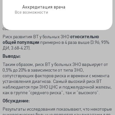
Наименьший риск развития ВТ отмечен при раке
Аккредитация врача
предстательной железы (19 на 1000 человеко-лет).
Все возможности
Интересно отметить, что риск развития ВТ у
пациентов с РМЖ из группы “высокого риска”
составил 55 на 1000 человеко-лет.
Риск развития ВТ у больных ЗНО
относительно
общей популяции
примерно в 4 раза выше (3.96; 95%
ДИ, 3.68-4.27).
Выводы:
Таким образом, риск ВТ у больных ЗНО варьирует от
0,5% до 20% в зависимости от типа ЗНО,
сопутствующих факторов риска и времени с момента
установления диагноза. Самый высокий риск ВТ
наблюдается при ЗНО ЦНС и поджелудочной железы,
как в группе “среднего риска”, так и “высокого”.
Обсуждение:
Результаты исследования показывают, что некоторые
онкологические больные являются кандидатами для