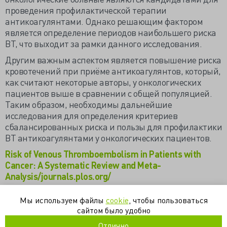
проведения профилактической терапии
антикоагулянтами. Однако решающим фактором
является определение периодов наибольшего риска
ВТ, что выходит за рамки данного исследования.
Другим важным аспектом является повышение риска
кровотечений при приёме антикоагулянтов, который,
как считают некоторые авторы, у онкологических
пациентов выше в сравнении с общей популяцией.
Таким образом, необходимы дальнейшие
исследования для определения критериев
сбалансированных риска и пользы для профилактики
ВТ антикоагулянтами у онкологических пациентов.
Risk of Venous Thromboembolism in Patients with
Cancer: A Systematic Review and Meta-
Analysis/journals.plos.org/
Перевод Александры Плиевой
Мы используем файлы
cookie
, чтобы пользоваться
сайтом было удобно
венозный тромбоз
втэо
онкология
рак
риск
Отлично