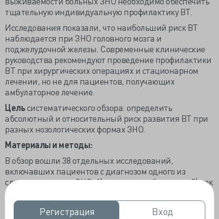
выживаемости больных ЗНО необходимо обеспечить
тщательную индивидуальную профилактику ВТ.
Исследования показали, что наибольший риск ВТ
наблюдается при ЗНО головного мозга и
поджелудочной железы. Современные клинические
руководства рекомендуют проведение профилактики
ВТ при хирургических операциях и стационарном
лечении, но не для пациентов, получающих
амбулаторное лечение.
Цель
систематического обзора: определить
абсолютный и относительный риск развития ВТ при
разных нозологических формах ЗНО.
Материалы и методы:
В обзор вошли 38 отдельных исследований,
включавших пациентов с диагнозом одного из
следующих типов ЗНО: 1) рак молочной железы; 2) рак
легких; 3) рак толстой кишки; 4) рак предстательной
железы; 5) ЗНО головного мозга; 6) ЗНО костей; 7) рак
Регистрация
Регистрация
Вход
Вход
поджелудочной железы; 6) онкогематологические