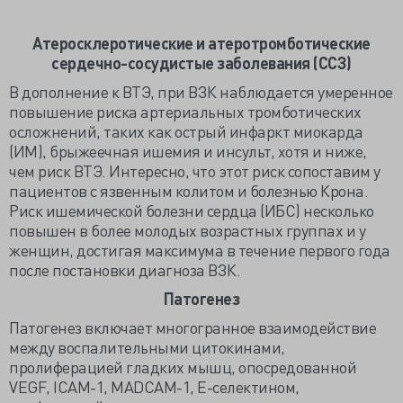
Атеросклеротические и атеротромботические
сердечно-сосудистые заболевания (ССЗ)
В дополнение к ВТЭ, при ВЗК наблюдается умеренное
повышение риска артериальных тромботических
осложнений, таких как острый инфаркт миокарда
(ИМ), брыжеечная ишемия и инсульт, хотя и ниже,
чем риск ВТЭ. Интересно, что этот риск сопоставим у
пациентов с язвенным колитом и болезнью Крона.
Риск ишемической болезни сердца (ИБС) несколько
повышен в более молодых возрастных группах и у
женщин, достигая максимума в течение первого года
после постановки диагноза ВЗК.
Патогенез
Патогенез включает многогранное взаимодействие
между воспалительными цитокинами,
пролиферацией гладких мышц, опосредованной
VEGF, ICAM-1, MADCAM-1, E-селектином,