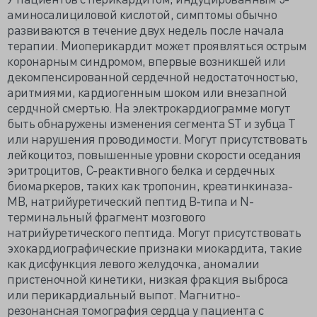
аминосалициловой кислотой, симптомы обычно
развиваются в течение двух недель после начала
терапии. Миоперикардит может проявляться острым
коронарным синдромом, впервые возникшей или
декомпенсированной сердечной недостаточностью,
аритмиями, кардиогенным шоком или внезапной
сердчной смертью. На электрокардиограмме могут
быть обнаружены изменения сегмента ST и зубца Т
или нарушения проводимости. Могут присутствовать
лейкоцитоз, повышенные уровни скорости оседания
эритроцитов, С-реактивного белка и сердечных
биомаркеров, таких как тропонин, креатинкиназа-
MB, натрийуретический пептид В-типа и N-
терминальный фрагмент мозгового
натрийуретического пептида. Могут присутствовать
эхокардиографические признаки миокардита, такие
как дисфункция левого желудочка, аномалии
пристеночной кинетики, низкая фракция выброса
или перикардиальный выпот. Магнитно-
резонансная томография сердца у пациента с