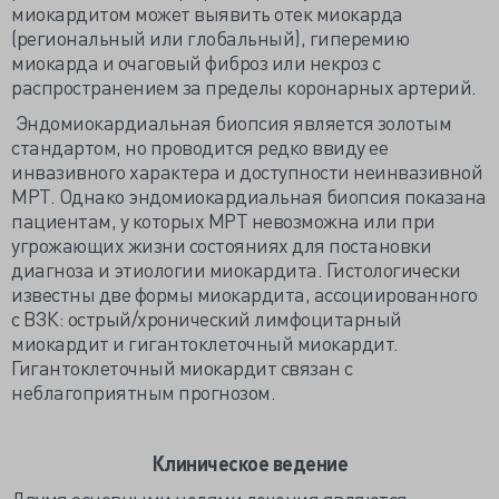
миокардитом может выявить отек миокарда
(региональный или глобальный), гиперемию
миокарда и очаговый фиброз или некроз с
распространением за пределы коронарных артерий.
Эндомиокардиальная биопсия является золотым
стандартом, но проводится редко ввиду ее
инвазивного характера и доступности неинвазивной
МРТ. Однако эндомиокардиальная биопсия показана
пациентам, у которых МРТ невозможна или при
угрожающих жизни состояниях для постановки
диагноза и этиологии миокардита. Гистологически
известны две формы миокардита, ассоциированного
с ВЗК: острый/хронический лимфоцитарный
миокардит и гигантоклеточный миокардит.
Гигантоклеточный миокардит связан с
неблагоприятным прогнозом.
Клиническое ведение
Двумя основными целями лечения являются