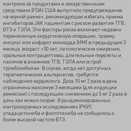
контролю за продуктами и лекарственными
средствами (FDA) США выпустило предупреждение
«в черной рамке», рекомендующее избегать приема
ингибиторов JAK пациентам с риском развития ТГВ,
ВТЭ и ТЭЛА. Эти факторы риска включают недавно
перенесенную хирургическую операцию, травму,
инсульт или инфаркт миокарда (ИМ) в предыдущие 3
месяца, возраст >50 лет, патологическое ожирение,
оральные контрацептивы, длительные перелеты и
наличие в анамнезе ТГВ, ТЭЛА или острой
тромбоэмболии. В случае, когда нет доступных
терапевтических альтернатив, требуется
наблюдение кардиолога. Доза 10 мг 2 раза в день
ограничена максимум 3 месяцами (для индукции
ремиссии) с последующим снижением до 5 мг 2 раза в
день как можно скорее. В рандомизированных
контролируемых исследованиях (РКИ)
упадацитиниба и филготиниба не сообщалось о
более высокой частоте ВТЭ.