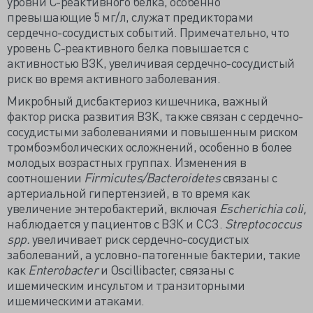
уровни С-реактивного белка, особенно
превышающие 5 мг/л, служат предикторами
сердечно-сосудистых событий. Примечательно, что
уровень С-реактивного белка повышается с
активностью ВЗК, увеличивая сердечно-сосудистый
риск во время активного заболевания.
Микробный дисбактериоз кишечника, важный
фактор риска развития ВЗК, также связан с сердечно-
сосудистыми заболеваниями и повышенным риском
тромбоэмболических осложнений, особенно в более
молодых возрастных группах. Изменения в
соотношении
Firmicutes/Bacteroidetes
связаны с
артериальной гипертензией, в то время как
увеличение энтеробактерий, включая
Escherichia coli,
наблюдается у пациентов с ВЗК и ССЗ.
Streptococcus
spp.
увеличивает риск сердечно-сосудистых
заболеваний, а условно-патогенные бактерии, такие
как
Enterobacter
и Oscillibacter, связаны с
ишемическим инсультом и транзиторными
ишемическими атаками.