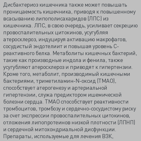
Дисбактериоз кишечника также может повышать
проницаемость кишечника, приводя к повышенному
всасыванию липополисахаридов (ЛПС) из
кишечника. ЛПС, в свою очередь, усиливает секрецию
провоспалительных цитокинов, усугубляя
атеросклероз, индуцируя активацию макрофагов,
сосудистый эндотелиит и повышая уровень С-
реактивного белка. Метаболиты кишечных бактерий,
такие как производные индола и фенила, также
усугубляют атеросклероз и приводят к гипертензии.
Кроме того, метаболит, производимый кишечными
бактериями, триметиламин-N-оксид (TMAO),
способствует атерогенезу и артериальной
гипертензии, служа предиктором ишемической
болезни сердца. ТМАО способствует реактивности
тромбоцитов, тромбозу и сердечно-сосудистому риску
за счет экспрессии провоспалительных цитокинов,
отложения липопротеинов низкой плотности (ЛПНП)
и сердечной митохондриальной дисфункции.
Препараты, используемые для лечения ВЗК,