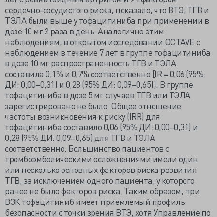
сердечно-сосудистого риска, показало, что ВТЭ, ТГВ и
ТЭЛА были выше у тофацитиниба при применении в
дозе 10 мг 2 раза в день. Аналогично этим
наблюдениям, в открытом исследовании OCTAVE с
наблюдением в течение 7 лет в группе тофацитиниба
в дозе 10 мг распространенность ТГВ и ТЭЛА
составила 0,1% и 0,7% соответственно [IR = 0,06 (95%
ДИ: 0,00–0,31) и 0,28 (95% ДИ: 0,09–0,65)]. В группе
тофацитиниба в дозе 5 мг случаев ТГВ или ТЭЛА
зарегистрировано не было. Общее отношение
частоты возникновения к риску (IRR) для
тофацитиниба составило 0,06 (95% ДИ: 0,00–0,31) и
0,28 (95% ДИ: 0,09–0,65) для ТГВ и ТЭЛА
соответственно. Большинство пациентов с
тромбоэмболическими осложнениями имели один
или несколько основных факторов риска развития
ТГВ, за исключением одного пациента, у которого
ранее не было факторов риска. Таким образом, при
ВЗК тофацитиниб имеет приемлемый профиль
безопасности с точки зрения ВТЭ, хотя Управление по