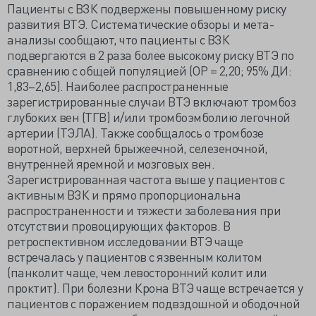
Пациенты с ВЗК подвержены повышенному риску
развития ВТЭ. Систематические обзоры и мета-
анализы сообщают, что пациенты с ВЗК
подвергаются в 2 раза более высокому риску ВТЭ по
сравнению с общей популяцией (ОР = 2,20; 95% ДИ:
1,83–2,65). Наиболее распространенные
зарегистрированные случаи ВТЭ включают тромбоз
глубоких вен (ТГВ) и/или тромбоэмболию легочной
артерии (ТЭЛА). Также сообщалось о тромбозе
воротной, верхней брыжеечной, селезеночной,
внутренней яремной и мозговых вен.
Зарегистрированная частота выше у пациентов с
активным ВЗК и прямо пропорциональна
распространенности и тяжести заболевания при
отсутствии провоцирующих факторов. В
ретроспективном исследовании ВТЭ чаще
встречалась у пациентов с язвенным колитом
(панколит чаще, чем левосторонний колит или
проктит). При болезни Крона ВТЭ чаще встречается у
пациентов с поражением подвздошной и ободочной