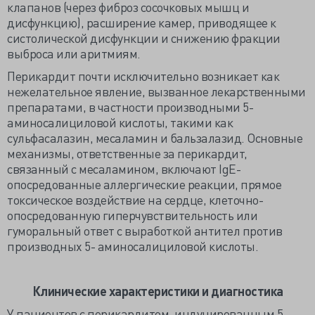
клапанов (через фиброз сосочковых мышц и
дисфункцию), расширение камер, приводящее к
систолической дисфункции и снижению фракции
выброса или аритмиям.
Перикардит почти исключительно возникает как
нежелательное явление, вызванное лекарственными
препаратами, в частности производными 5-
аминосалициловой кислоты, такими как
сульфасалазин, месаламин и бальзалазид. Основные
механизмы, ответственные за перикардит,
связанный с месаламином, включают IgE-
опосредованные аллергические реакции, прямое
токсическое воздействие на сердце, клеточно-
опосредованную гиперчувствительность или
гуморальный ответ с выработкой антител против
производных 5- аминосалициловой кислоты.
Клинические характеристики и диагностика
У пациентов с перикардитом, индуцированным 5-