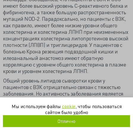
имеют более высокий уровень С-реактивного белка и
фибриногена, а также большую распространенность
мутаций NOD-2. Парадоксально, но пациенты с ВЗК,
как правило, имеют более низкие уровни общего
холестерина и холестерина ЛПНП при неизмененных
концентрациях холестерина липопротеинов высокой
плотности (ЛПВП) и триглицеридов. У пациентов с
болезнью Крона резекция подвздошной кишки и
илеоанальный анастомоз имеют обратную
корреляцию с уровнем общего холестерина в плазме
крови и уровнем холестерина ЛПНП.
Общий уровень липидов сыворотки крови у
пациентов с ВЗК отрицательно связан с тяжестью
заболевания. Но активность заболевания является
независимым фактором риска развития ССЗ. Это
Мы используем файлы
cookie
, чтобы пользоваться
объясняется наличием более проатерогенного
сайтом было удобно
липидного профиля, характеризующегося мелкими
плотными частицами холестерина ЛПНП и
Отлично
дисфункциональным холестерином ЛПВП при
хроническом воспалении, связанном с ВЗК. Степень и