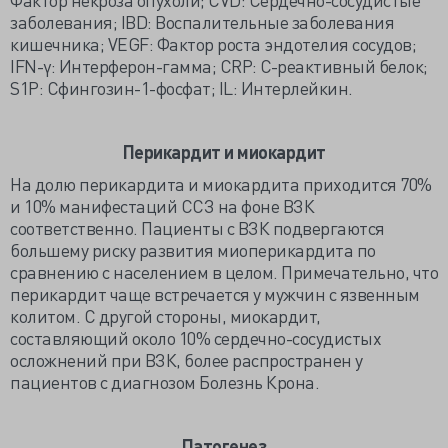
заболевания; IBD: Воспалительные заболевания
кишечника; VEGF: Фактор роста эндотелия сосудов;
IFN-γ: Интерферон-гамма; CRP: С-реактивный белок;
S1P: Сфингозин-1-фосфат; IL: Интерлейкин.
Перикардит и миокардит
На долю перикардита и миокардита приходится 70%
и 10% манифестаций ССЗ на фоне ВЗК
соответственно. Пациенты с ВЗК подвергаются
большему риску развития миоперикардита по
сравнению с населением в целом. Примечательно, что
перикардит чаще встречается у мужчин с язвенным
колитом. С другой стороны, миокардит,
составляющий около 10% сердечно-сосудистых
осложнений при ВЗК, более распространен у
пациентов с диагнозом Болезнь Крона.
Патогенез