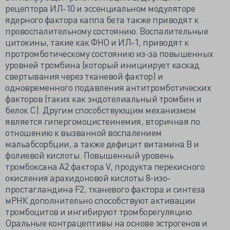
рецептора ИЛ-10 и эссенциальном модуляторе
ядерного фактора каппа бета также приводят к
провоспалительному состоянию. Воспалительные
цитокины, такие как ФНО и ИЛ-1, приводят к
протромботическому состоянию из-за повышенных
уровней тромбина (который инициирует каскад
свертывания через тканевой фактор) и
одновременного подавления антитромботических
факторов (таких как эндотелиальный тромбин и
белок С). Другим способствующим механизмом
является гипергомоцистеинемия, вторичная по
отношению к вызванной воспалением
мальабсорбции, а также дефицит витамина В и
фолиевой кислоты. Повышенный уровень
тромбоксана A2 фактора V, продукта перекисного
окисления арахидоновой кислоты 8-изо-
простагландина F2, тканевого фактора и синтеза
мРНК дополнительно способствуют активации
тромбоцитов и ингибируют тромборегуляцию.
Оральные контрацептивы на основе эстрогенов и