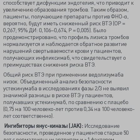
способствует дисфункции эндотелия, что приводит к
увеличению образования тромбов. Таким образом,
пациенты, получающие препараты против ФНО-α,
вероятно, будут иметь сниженный риск ВТЭ (ОР =
0,267; 95% ДИ: 0,106–0,674, Р = 0,005). Было
продемонстрировано, что профиль лизиса тромбов
нормализуется и наблюдается обратное развитие
нарушений свертываемости крови у пациентов,
получающих инфликсимаб, что свидетельствует о
преимуществах снижения риска ВТЭ.
Общий риск ВТЭ при применении ведолизумаба
низок. Объединенный анализ безопасности
устекинумаба в исследованиях фазы 2/3 не выявил
значимой разницы в риске ВТЭ у пациентов,
получавших устекинумаб, по сравнению с плацебо
(0,75 на 100 человеко-лет против 0,34 на 100 человеко-
лет соответственно).
Ингибиторы янус-киназы (JAK):
Исследование
безопасности, проведенное у пациентов старше 50
лет с ревматоидным артритом и >1 фактором