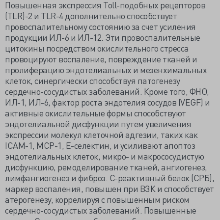
Повышенная экспрессия Toll-подобных рецепторов
(TLR)-2 и TLR-4 дополнительно способствует
провоспалительному состоянию за счет усиления
продукции ИЛ-6 и ИЛ-12. Эти провоспалительные
цитокины посредством окислительного стресса
провоцируют воспаление, повреждение тканей и
пролиферацию эндотелиальных и мезенхимальных
клеток, синергически способствуя патогенезу
сердечно-сосудистых заболеваний. Кроме того, ФНО,
ИЛ-1, ИЛ-6, фактор роста эндотелия сосудов (VEGF) и
активные окислительные формы способствуют
эндотелиальной дисфункции путем увеличения
экспрессии молекул клеточной адгезии, таких как
ICAM-1, MCP-1, E-селектин, и усиливают апоптоз
эндотелиальных клеток, микро- и макрососудистую
дисфункцию, ремоделирование тканей, ангиогенез,
лимфангиогенез и фиброз. С-реактивный белок (СРБ),
маркер воспаления, повышен при ВЗК и способствует
атерогенезу, коррелируя с повышенным риском
сердечно-сосудистых заболеваний. Повышенные