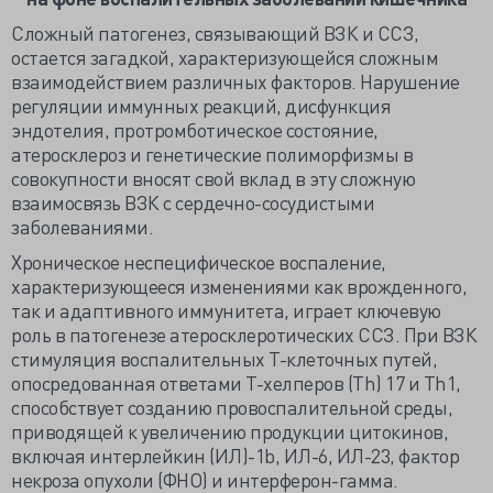
Сложный патогенез, связывающий ВЗК и ССЗ,
остается загадкой, характеризующейся сложным
взаимодействием различных факторов. Нарушение
регуляции иммунных реакций, дисфункция
эндотелия, протромботическое состояние,
атеросклероз и генетические полиморфизмы в
совокупности вносят свой вклад в эту сложную
взаимосвязь ВЗК с сердечно-сосудистыми
заболеваниями.
Хроническое неспецифическое воспаление,
характеризующееся изменениями как врожденного,
так и адаптивного иммунитета, играет ключевую
роль в патогенезе атеросклеротических ССЗ. При ВЗК
стимуляция воспалительных Т-клеточных путей,
опосредованная ответами Т-хелперов (Th) 17 и Th1,
способствует созданию провоспалительной среды,
приводящей к увеличению продукции цитокинов,
включая интерлейкин (ИЛ)-1b, ИЛ-6, ИЛ-23, фактор
некроза опухоли (ФНО) и интерферон-гамма.