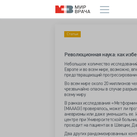
Статьи
Революционная наука: как из
Небольшое количество исследований
Европе и во всем мире, возможно, в
предотвращающий прогрессирование
Во всем мире около 20 миллионов ч
чрезвычайно опасны в случае разрыв
всему миру.
В рамках исследования «Метформин
(MAAAGI) проверялось, может ли пр
аневризмы или даже уменьшить ее. 
центре при Университетской больни
проходит на пациентах в Швеции, Да
Два других рандомизированных конт