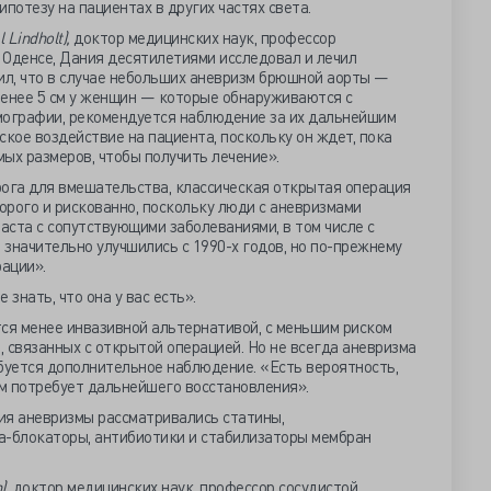
потезу на пациентах в других частях света.
 Lindholt),
доктор медицинских наук, профессор
 Оденсе, Дания десятилетиями исследовал и лечил
ил, что в случае небольших аневризм брюшной аорты —
 менее 5 см у женщин — которые обнаруживаются с
ографии, рекомендуется наблюдение за их дальнейшим
ское воздействие на пациента, поскольку он ждет, пока
ых размеров, чтобы получить лечение».
рога для вмешательства, классическая открытая операция
дорого и рискованно, поскольку люди с аневризмами
ста с сопутствующими заболеваниями, в том числе с
значительно улучшились с 1990-х годов, но по-прежнему
рации».
знать, что она у вас есть».
я менее инвазивной альтернативой, с меньшим риском
 связанных с открытой операцией. Но не всегда аневризма
буется дополнительное наблюдение. «Есть вероятность,
ем потребует дальнейшего восстановления».
ия аневризмы рассматривались статины,
а-блокаторы, антибиотики и стабилизаторы мембран
),
доктор медицинских наук, профессор сосудистой