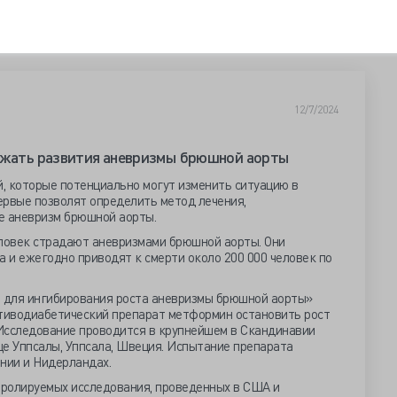
12/7/2024
бежать развития аневризмы брюшной аорты
, которые потенциально могут изменить ситуацию в
первые позволят определить метод лечения,
 аневризм брюшной аорты.
еловек страдают аневризмами брюшной аорты. Они
а и ежегодно приводят к смерти около 200 000 человек по
 для ингибирования роста аневризмы брюшной аорты»
отиводиабетический препарат метформин остановить рост
Исследование проводится в крупнейшем в Скандинавии
це Уппсалы, Уппсала, Швеция. Испытание препарата
нии и Нидерландах.
ролируемых исследования, проведенных в США и