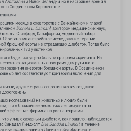
в в Австралии и Новой Зеландии, но в настоящее время в
тов в Соединенном Королевстве.
пешными.
прошлом месяце в соавторстве с Ванхайненом и главой
Далманом
(Ronald L. Dalman),
доктором медицинских наук,
 школы, Стэнфорд, Калифорния, медленный набор
D-19 остановил австрийское исследование терапии
мой брюшной аорты, не страдающих диабетом. Тогда было
анированных 170 участников
 итоге будет запущено больше программ скрининга. На
 несколько национальных программ для рутинного
ком развития аневризм брюшной аорты. В Соединенном
арше 65 лет соответствуют критериям включения для
ти жизни, другие страны сопротивляются созданию
а дороговизны.
ьших исследований на животных и людях были
тии, что в ближайшие несколько лет результаты
щий эффект метформина на рост аневризмы.
 что у лиц с сахарным диабетом, как правило, наблюдается
жес Санддал Линдхолт
(Jes Sanddal Lindholt
) в течение
рупные исследования в Дании, чтобы обосновать