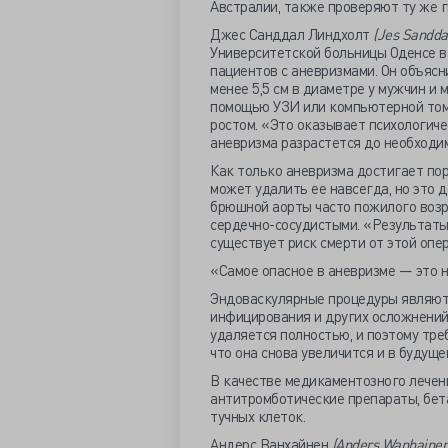
Австралии, также проверяют ту же ги
Джес Санддал Линдхолт
(Jes Sanddal
Университетской больницы Оденсе в
пациентов с аневризмами. Он объясн
менее 5,5 см в диаметре у мужчин и
помощью УЗИ или компьютерной том
ростом. «Это оказывает психологиче
аневризма разрастется до необходим
Как только аневризма достигает по
может удалить ее навсегда, но это 
брюшной аорты часто пожилого возра
сердечно-сосудистыми. «Результаты 
существует риск смерти от этой опе
«Самое опасное в аневризме — это не 
Эндоваскулярные процедуры являютс
инфицирования и других осложнений,
удаляется полностью, и поэтому тре
что она снова увеличится и в будущ
В качестве медикаментозного лечен
антитромботические препараты, бет
тучных клеток.
Андерс Ванхайнен
(Anders Wanhainen