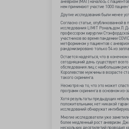
аневризм (MAT) началось с пациенто
нем принимают участие 1000 пациен
Другие исследования были менее ус
Согласно статье, опубликованной в 
исследования LIMIT Рональдом Л. 
профессором хирургии Стэнфордской
участников во время пандемии COVI
метформином у пациентов с аневриз
рандомизировано только 54 из запл
Остается надеяться, что в конечном
сегодняшний день существует всего
обследования лиц с наибольшим рис
Королевстве мужчины в возрасте ст
такого скрининга.
Несмотря на то, что это может спас
программ скрининга в основном из-з
Хотя результаты предыдущих небол
положительными, нет никакой гаран
исследований обнаружат ингибирую
Многие исследователи уже заметили,
более медленный рост аневризм. Д
нескольких десятилетий проводил к