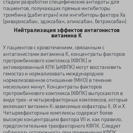
стадии разработки специфические антидоты для
пациентов, получающих прямые ингибиторы
тромбина (дабигатран) или ингибиторы фактора Ха
(ривароксабан, эдоксабан, апиксабан, бетриксабан).
Нейтрализация эффектов антагонистов
витамина К
У пациентов с кровотечением, связанным с
антагонистами витамина К, концентраты факторов
протромбинового комплекса (КФПК) и
активированный КПК (aКФПК) могут восстановить
гемостаз и нормализовать международное
нормализованное отношение (МНО) в течение
нескольких минут. Концентраты факторов
протромбинового комплекса (КФПК) выпускаются в
виде трех- и четырехфакторных комплексов, которые
включают витамин К-зависимые кофакторы II, IX и X.
Четырехфакторные комплексы содержат более
высокую концентрацию фактора VII и, как правило,
предпочтительнее трехфакторного КФПК. Следует
соблюдать осторожность при применении КФПК,