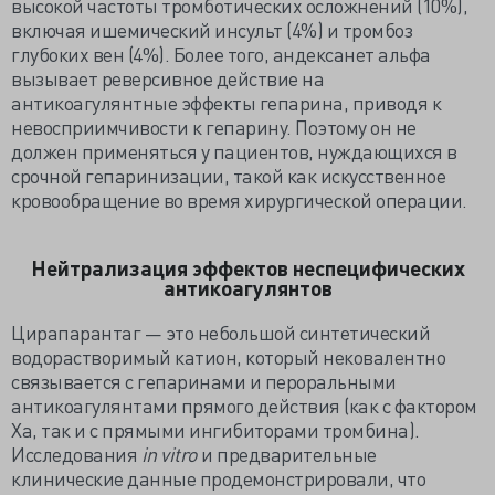
высокой частоты тромботических осложнений (10%),
включая ишемический инсульт (4%) и тромбоз
глубоких вен (4%). Более того, андексанет альфа
вызывает реверсивное действие на
антикоагулянтные эффекты гепарина, приводя к
невосприимчивости к гепарину. Поэтому он не
должен применяться у пациентов, нуждающихся в
срочной гепаринизации, такой как искусственное
кровообращение во время хирургической операции.
Нейтрализация эффектов неспецифических
антикоагулянтов
Цирапарантаг — это небольшой синтетический
водорастворимый катион, который нековалентно
связывается с гепаринами и пероральными
антикоагулянтами прямого действия (как с фактором
Ха, так и с прямыми ингибиторами тромбина).
Исследования
in vitro
и предварительные
клинические данные продемонстрировали, что