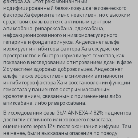
фактора Ха. Этот рекомбинантный
модифицированный белок-ловушка человеческого
фактора Ха ферментативно неактивен, но с высоким
сродством связывается с активным центром
апиксабана, ривароксабана, эдоксабана,
нефракционированного и низкомолекулярного
гепарина и фондапаринукса. Андексанет альфа
изолирует ингибиторы фактора Ха в сосудистом
пространстве и быстро нормализует гемостаз, как
показано в исследовании с титрованием дозы в фазе
2 с участием здоровых добровольцев. Андексанет
альфа также эффективен в снижении активности
ингибиторов фактора Ха и восстановлении функций
гемостаза у пациентов с острым массивным
кровотечением, связанным с применением либо
апиксабана, либо ривароксабана.
В исследовании фазы 3b/4 ANNEXA-4 82% пациентов
достигли отличного или хорошего гемостаза,
оцененного через 12 ч после окончания инфузии. Тем
не менее, были высказаны опасения по поводу