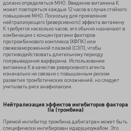
должно определяться МНО. Введение витамина К
может повторяться каждые 12 часов в случае стойкого
повышения МНО. Поскольку для проявления
нейтрализующего (реверсивного) эффекта витамину
К требуется несколько часов, его обычно назначают в
комбинации с концентратами факторов
протромбинового комплекса (КФПК) или
свежезамороженной плазмой (СЗП), чтобы
противодействовать длительному периоду
полувыведения варфарина. Использование
витамина К в качестве реверсивного агента
изначально не связано с повышенным риском
развития тромботических осложнений, но следует
учитывать риск анафилаксии.
Нейтрализация эффектов ингибиторов фактора
IIa (тромбина)
Прямой ингибитор тромбина дабигатран может быть
специфически ингибирован идаруцизумабом. Это