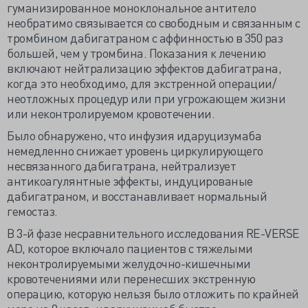
гуманизированное моноклональное антитело
необратимо связывается со свободным и связанным с
тромбином дабигатраном с аффинностью в 350 раз
большей, чем у тромбина. Показания к лечению
включают нейтрализацию эффектов дабигатрана,
когда это необходимо, для экстренной операции/
неотложных процедур или при угрожающем жизни
или неконтролируемом кровотечении.
Было обнаружено, что инфузия идаруцизумаба
немедленно снижает уровень циркулирующего
несвязанного дабигатрана, нейтрализует
антикоагулянтные эффекты, индуцированые
дабигатраном, и восстанавливает нормальный
гемостаз.
В 3-й фазе несравнительного исследования RE-VERSE
AD, которое включало пациентов с тяжелыми
неконтролируемыми желудочно-кишечными
кровотечениями или перенесших экстренную
операцию, которую нельзя было отложить по крайней