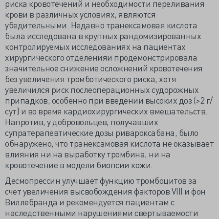
риска кровотечений и необходимости переливания
крови в различных условиях, являются
убедительными. Недавно транексамовая кислота
была исследована в крупных рандомизированных
контролируемых исследованиях на пациентах
хирургического отделенияи продемонстрировала
значительное снижение осложнений кровотечения
без увеличения тромботического риска, хотя
увеличился риск послеоперационных судорожных
припадков, особенно при введении высоких доз (>2 г/
сут) и во время кардиохирургических вмешательств.
Напротив, у добровольцев, получавших
супратерапевтические дозы ривароксабана, было
обнаружено, что транексамовая кислота не оказывает
влияния ни на выработку тромбина, ни на
кровотечение в модели биопсии кожи.
Десмопрессин улучшает функцию тромбоцитов за
счет увеличения высвобождения факторов VIII и фон
Виллебранда и рекомендуется пациентам с
наследственными нарушениями свертываемости