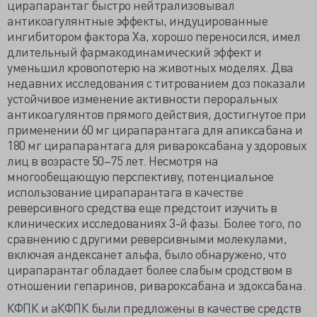
цирапарантаг быстро нейтрализовывал
антикоагулянтные эффекты, индуцированные
ингибитором фактора Ха, хорошо переносился, имел
длительный фармакодинамический эффект и
уменьшил кровопотерю на животных моделях. Два
недавних исследования с титрованием доз показали
устойчивое изменение активности пероральных
антикоагулянтов прямого действия, достигнутое при
применении 60 мг цирапарантага для апиксабана и
180 мг цирапарантага для ривароксабана у здоровых
лиц в возрасте 50–75 лет. Несмотря на
многообещающую перспективу, потенциальное
использование цирапарантага в качестве
реверсивного средства еще предстоит изучить в
клинических исследованиях 3-й фазы. Более того, по
сравнению с другими реверсивными молекулами,
включая андексанет альфа, было обнаружено, что
цирапарантаг обладает более слабым сродством в
отношении гепаринов, ривароксабана и эдоксабана.
КФПК и аКФПК были предложены в качестве средств