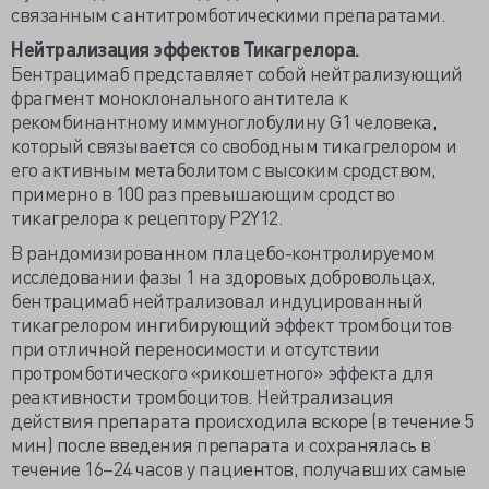
связанным с антитромботическими препаратами.
Нейтрализация эффектов Тикагрелора.
Бентрацимаб представляет собой нейтрализующий
фрагмент моноклонального антитела к
рекомбинантному иммуноглобулину G1 человека,
который связывается со свободным тикагрелором и
его активным метаболитом с высоким сродством,
примерно в 100 раз превышающим сродство
тикагрелора к рецептору P2Y12.
В рандомизированном плацебо-контролируемом
исследовании фазы 1 на здоровых добровольцах,
бентрацимаб нейтрализовал индуцированный
тикагрелором ингибирующий эффект тромбоцитов
при отличной переносимости и отсутствии
протромботического «рикошетного» эффекта для
реактивности тромбоцитов. Нейтрализация
действия препарата происходила вскоре (в течение 5
мин) после введения препарата и сохранялась в
течение 16–24 часов у пациентов, получавших самые