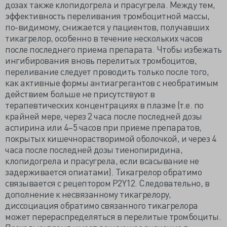
дозах также клопидогрела и прасугрела. Между тем,
эффективность переливания тромбоцитной массы,
по-видимому, снижается у пациентов, получавших
тикагрелор, особенно в течение нескольких часов
после последнего приема препарата. Чтобы избежать
ингибирования вновь перелитых тромбоцитов,
переливание следует проводить только после того,
как активные формы антиагрегантов с необратимым
действием больше не присутствуют в
терапевтических концентрациях в плазме (т.е. по
крайней мере, через 2 часа после последней дозы
аспирина или 4–5 часов при приеме препаратов,
покрытых кишечнорастворимой оболочкой, и через 4
часа после последней дозы тиенопиридина,
клопидогрела и прасугрела, если всасывание не
задерживается опиатами). Тикагрелор обратимо
связывается с рецептором P2Y12. Следовательно, в
дополнение к несвязанному тикагрелору,
диссоциация обратимо связанного тикагрелора
может перераспределяться в перелитые тромбоциты.