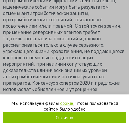
протромботическими эффектами. Действительно,
ишемические события могут быть результатом
отмены антитромботической защиты,
протромботических состояний, связанных с
кровотечением и/или травмой. С этой точки зрения,
применение реверсивных агентов требует
тщательного анализа показаний и должно
рассматриваться только в случае серьезного,
угрожающего жизни кровотечения, не поддающегося
контролю с помощью поддерживающих
мероприятий, при наличии сопутствующих
доказательств клинически значимых уровней
антитромботических или антикоагулянтных
препаратов. Консенсус экспертов 2020 г. предложил
использовать обновленное и упрощенное
определение массивного кровотечения для
пациентов, принимающих антитромботические
Мы используем файлы
cookie
, чтобы пользоваться
препараты, которое включает кровотечение,
сайтом было удобно
связанное с нестабильностью гемодинамики,
Отлично
возникающее в критической области или органе (т.е.
внутричерепное, интраспинальное, внутриглазное,