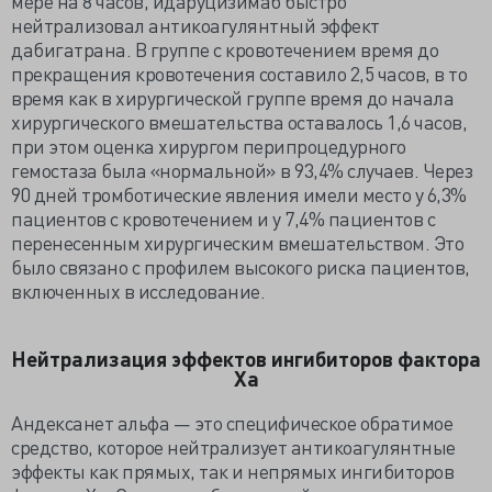
мере на 8 часов, идаруцизимаб быстро
нейтрализовал антикоагулянтный эффект
дабигатрана. В группе с кровотечением время до
прекращения кровотечения составило 2,5 часов, в то
время как в хирургической группе время до начала
хирургического вмешательства оставалось 1,6 часов,
при этом оценка хирургом перипроцедурного
гемостаза была «нормальной» в 93,4% случаев. Через
90 дней тромботические явления имели место у 6,3%
пациентов с кровотечением и у 7,4% пациентов с
перенесенным хирургическим вмешательством. Это
было связано с профилем высокого риска пациентов,
включенных в исследование.
Нейтрализация эффектов ингибиторов фактора
Ха
Андексанет альфа — это специфическое обратимое
средство, которое нейтрализует антикоагулянтные
эффекты как прямых, так и непрямых ингибиторов