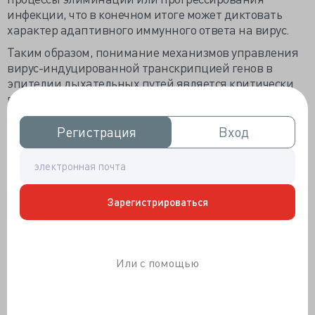
инфекции, что в конечном итоге может диктовать
характер адаптивного иммунного ответа на вирус.
Таким образом, понимание механизмов управления
вирус-индуцированной транскрипцией генов в
эпителии дыхательных путей является критически
важным для определения новых терапевтических
возможностей при ОИНДП, вызванной РСВ и другими
респираторными вирусными патогенами.
Регистрация
Регистрация
Вход
Вход
Активные формы кислорода.
Активные формы кислорода (АФК) – хорошо
растворимые, реактивные молекулы, появляющиеся
Зарегистрироваться
при восстановлении молекулярного кислорода с
-
образованием супероксид-анион-радикала (O
),
2
перекиси водорода (H
O
) и гидроксильных
2
2
Или с помощью
•
радикалов (
OH). Эти молекулы причастны к
повреждению клеточных компонентов - липидов,
белков и ДНК.