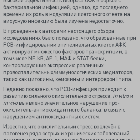
бактериальной инфекцией, однако, до последнего
времени их роль в модуляции клеточного ответа на
вирусную инфекцию была изучена недостаточно.
В проведенных авторами настоящего обзора
исследованиях было показано, что образованные при
РСВ-инфицировании эпителиальных клеток АФК
активируют множество факторов транскрипции, в
том числе NF-kB, AP-1, МАФ и STAT белки,
контролирующие экспрессию различных
провоспалительных/иммунологических медиаторов,
таких как цитокины, хемокины и интерферон I типа.
Недавно показано, что РСВ-инфекция приводит к
развитию сильного окислительного стресса,
in
vitro
и
in
vivo
выявлено значительное нарушение про-
окислитель-антиоксидантного баланса, в связи с
нарушением антиоксидантных систем.
Известно, что окислительный стресс вовлечён в
патогенез ряда острых и хронических заболеваний
дыхательных путей, таких как бронхиальная астма и