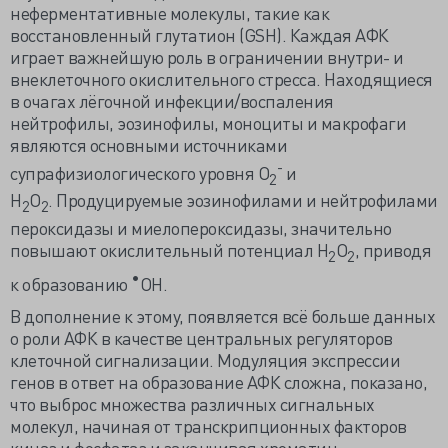
неферментативные молекулы, такие как
восстановленный глутатион (GSH). Каждая АФК
играет важнейшую роль в ограничении внутри- и
внеклеточного окислительного стресса. Находящиеся
в очагах лёгочной инфекции/воспаления
нейтрофилы, эозинофилы, моноциты и макрофаги
являются основными источниками
-
супрафизиологического уровня O
и
2
H
O
. Продуцируемые эозинофилами и нейтрофилами
2
2
пероксидазы и миелопероксидазы, значительно
повышают окислительный потенциал H
O
, приводя
2
2
•
к образованию
OH.
В дополнение к этому, появляется всё больше данных
о роли АФК в качестве центральных регуляторов
клеточной сигнализации. Модуляция экспрессии
генов в ответ на образование АФК сложна, показано,
что выброс множества различных сигнальных
молекул, начиная от транскрипционных факторов
киназ и фосфатаз и заканчивая хроматин-