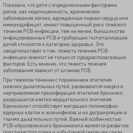
Показано, что дети с определенными факторами
риска, как недоношенность, хронические
заболевания лёгких, врождённые пороки сердца или
иммунодефицит, имеют повышенный риск тяжёлого
течения РСВ-инфекции, тем не менее, большинство
инфицированных РСВ и требующих госпитализации
детей относятся к категории здоровых. Это
свидетельствует о том, тяжесть течения РСВ-
инфекции зависит не только от предрасполагающих
факторов. Есть мнение, что тяжесть течения
заболевания зависит от штамма РСВ.
При тяжёлом течении с поражением эпителия
нижних дыхательных путей, развиваются некроз и
неуправляемая пролиферация эпителия бронхиол,
разрушаются клетки мерцательного эпителия.
Бронхиолит способствует миграции полиморфно-
ядерных клеток и эозинофилов, и их дегрануляции в
тканях дыхательных путей. Важной особенностью
РСВ-обусловленного бронхиолита является развитие
подслизистого отёка и избыточной секреции слизи,