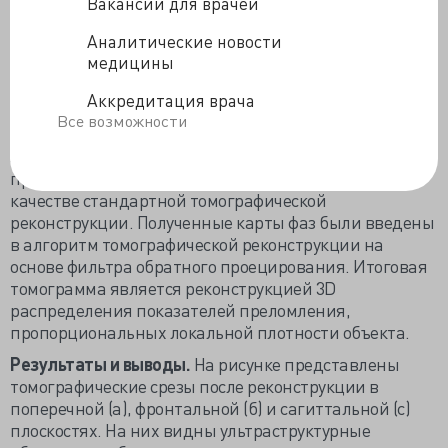
Вакансии для врачей
томографического исследования образец
устанавливался на вращающуюся платформу.
Аналитические новости
Рентгеновский пучок монохроматировался и
медицины
фокусировался с помощью рентгеновской зеркальной
2
Аккредитация врача
оптики в пятно размером 50 × 50 нм
.
Все возможности
Серия томографических сканирований была
записана в четырех позициях. Изображения не
пригодны для непосредственного использования в
качестве стандартной томографической
реконструкции. Полученные карты фаз были введены
в алгоритм томографической реконструкции на
основе фильтра обратного проецирования. Итоговая
томограмма является реконструкцией 3D
распределения показателей преломления,
пропорциональных локальной плотности объекта.
Результаты и выводы.
На рисунке представлены
томографические срезы после реконструкции в
поперечной (а), фронтальной (б) и сагиттальной (с)
плоскостях. На них видны ультраструктурные