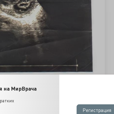
я на МирВрача
кратких
Регистрация
Регистрация