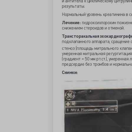
и антитела к циклическому цитрулин
результаты.
Нормальный уровень креатинина в сы
Лечение:
гидроксихлорохин пожизне
снижением стероидов и отменой.
Трансторакальная эхокардиограф
подклапанного аппарата, сращение 
стеноз (площадь митрального клапана
умеренная митральная регургитаци
(градиент = 50 мм рт.ст.), умеренная
предсердие без тромбов и нормаль
Снимки: