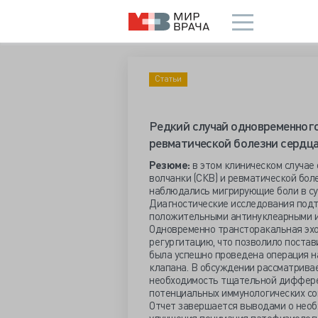
Статьи
Редкий случай одновременного
ревматической болезни сердц
Резюме:
в этом клиническом случае
волчанки (СКВ) и ревматической боле
наблюдались мигрирующие боли в су
Диагностические исследования подт
положительными антинуклеарными и
Одновременно трансторакальная эх
регургитацию, что позволило постав
была успешно проведена операция н
клапана. В обсуждении рассматрива
необходимость тщательной диффере
потенциальных иммунологических со
Отчет завершается выводами о необ