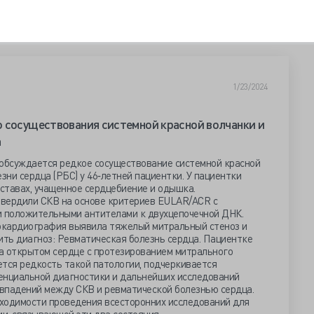
1/23/2024
 сосуществования системной красной волчанки и
а
 обсуждается редкое сосуществование системной красной
зни сердца (РБС) у 46‐летней пациентки. У пациентки
ставах, учащенное сердцебиение и одышка.
вердили СКВ на основе критериев EULAR/ACR с
 положительными антителами к двухцепочечной ДНК.
окардиография выявила тяжелый митральный стеноз и
ить диагноз: Ревматическая болезнь сердца. Пациентке
а открытом сердце с протезированием митрального
ется редкость такой патологии, подчеркивается
нциальной диагностики и дальнейших исследований
впадений между СКВ и ревматической болезнью сердца.
ходимости проведения всесторонних исследований для