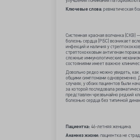
улучшения понимания патофизиологи
Ключевые слова:
ревматическая бол
Системная красная волчанка (СКВ) 
болезнь сердца (РБС) возникает вс
инфекций и наличия у стрептококко
стрептококковым антигенам поражаю
сложные иммунологические механизм
состояниями имеет важное клиничес
Довольно редко можно увидеть, как
общими симптомами одновременно. Д
случаях; у обоих пациентов были на
за которой последовала ревматическ
представлен чрезвычайно редкий кл
болезнью сердца без типичной дина
Пациентка:
46-летняя женщина.
Анамнез жизни:
пациентка не страд