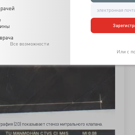
врачей
е
Зарегистр
цины
врача
Все возможности
Или с 
рафия (2D) показывает стеноз митрального клапана.