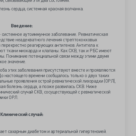
и, связывающей эти два состояния.
езнь сердца, системная красная волчанка.
Введение:
— системное аутоиммунное заболевание. Ревматическая
ледствие неадекватного лечения стрептококковых
в перекрестно реагирующих антигенов. Антитела к
т ткани миокарда и клапаны. Как СКВ, так и РБС имеют
ы. Понимание потенциальной связи между этими двумя
кое значение.
 оба этих заболевания присутствуют вместе и проявляются
о настоящего времени сообщалось только о двух таких
чальные проявления острой ревматической лихорадки (ОРЛ),
ая болезнь сердца, а позже развилась СКВ. Ниже
инический случай СКВ, сосуществующей с ревматической
мики ОРЛ.
Клинический случай:
ает сахарным диабетом и артериальной гипертензией.