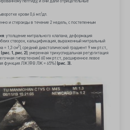
ированному пептиду, и они дали отрицательные
воротке крови 0,6 мг/дл.
нно и стероиды в течение 2 недель, с постепенным
ия
: утолщение митрального клапана, деформация
обеих створок, кальцификация, выраженный митральный
2
 = 1,3 см
), средний диастолический градиент 9 мм рт.ст.,
я
(рис. 1, рис. 2)
, умеренная трикуспидальная регургитация
 легочная гипертензия) 60 мм рт.ст., расширенное левое
ная функция ЛЖ (ФВ ЛЖ = 65%)
(рис. 3).