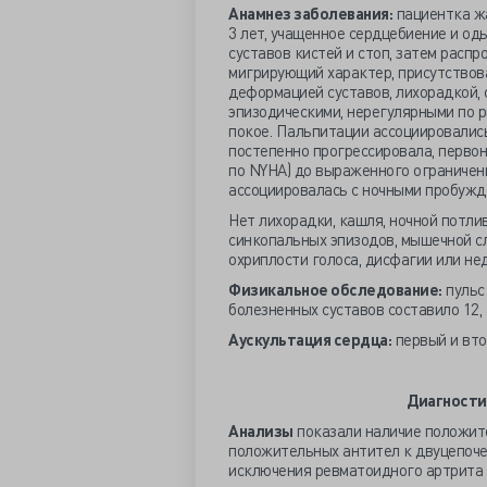
Анамнез заболевания:
пациентка жа
3 лет, учащенное сердцебиение и оды
суставов кистей и стоп, затем распр
мигрирующий характер, присутствова
деформацией суставов, лихорадкой,
эпизодическими, нерегулярными по р
покое. Пальпитации ассоциировалис
постепенно прогрессировала, первон
по NYHA) до выраженного ограничени
ассоциировалась с ночными пробужд
Нет лихорадки, кашля, ночной потли
синкопальных эпизодов, мышечной сл
охриплости голоса, дисфагии или не
Физикальное обследование:
пульс 
болезненных суставов составило 12, 
Аускультация сердца:
первый и вто
Диагности
Анализы
показали наличие положите
положительных антител к двуцепоче
исключения ревматоидного артрита