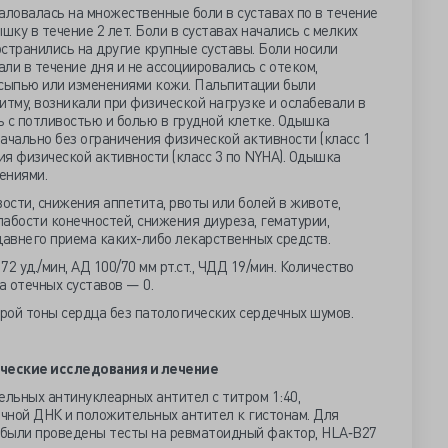
ловалась на множественные боли в суставах по в течение
шку в течение 2 лет. Боли в суставах начались с мелких
остранились на другие крупные суставы. Боли носили
ли в течение дня и не ассоциировались с отеком,
 сыпью или изменениями кожи. Пальпитации были
итму, возникали при физической нагрузке и ослабевали в
ь с потливостью и болью в грудной клетке. Одышка
ачально без ограничения физической активности (класс 1
я физической активности (класс 3 по NYHA). Одышка
ениями.
вости, снижения аппетита, рвоты или болей в животе,
абости конечностей, снижения диуреза, гематурии,
давнего приема каких-либо лекарственных средств.
72 уд./мин, АД 100/70 мм рт.ст., ЧДД 19/мин. Количество
а отечных суставов — 0.
рой тоны сердца без патологических сердечных шумов.
ческие исследования и лечение
льных антинуклеарных антител с титром 1:40,
чной ДНК и положительных антител к гистонам. Для
 были проведены тесты на ревматоидный фактор, HLA‐B27