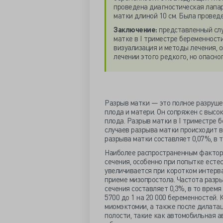
проведена диагностическая лапа
матки длиной 10 см. Была провед
Заключение:
представленный слу
матке в I триместре беременности
визуализация и методы лечения, 
лечении этого редкого, но опасно
Разрыв матки — это полное разруше
плода и матери. Он сопряжен с высо
плода. Разрыв матки в I триместре 
случаев разрыва матки происходит во
разрыва матки составляет 0,07%, в т
Наиболее распространенным факторо
сечения, особенно при попытке есте
увеличивается при коротком интерва
приеме мизопростола. Частота разр
сечения составляет 0,3%, в то время
5700 до 1 на 20 000 беременностей.
миомэктомии, а также после дилата
полости, такие как автомобильная а