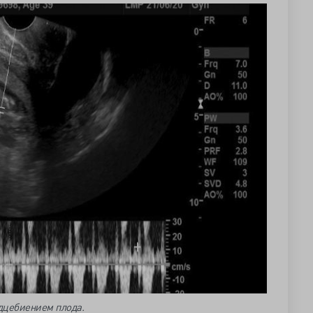
дцебиением плода.