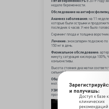
Пятая беременность
в 2019 году з
неделе беременности.
Обследование на антифосфолипи
Анамнез заболевания:
на 11 неделе
которые были острыми и продолжите
последних 4 часов. У нее было голов
Скрининг плода и толщина воротнико
Лечение:
эноксапарин подкожно по 4
150 мг в день.
Физикальное обследование:
артери
минуту, сатурация кислорода 100%, Ч
конъюнктивы.
Высота стояния дна матки соответс
сильной болезненностью.
Общий анализ крови:
гемоглобин 11
мкл.
Зарегистрируйс
и получишь:
УЗИ брюшной полости
выявило нал
прогрессирующую маточную береме
Доступ к базе 
клинических
рекомендаций