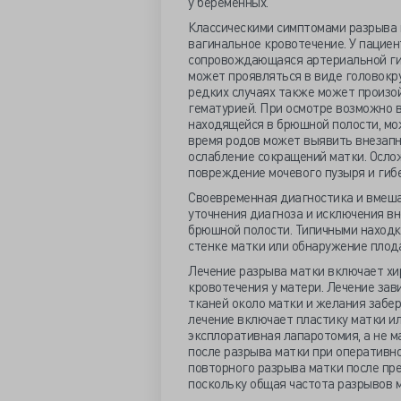
у беременных.
Классическими симптомами разрыва 
вагинальное кровотечение. У пацие
сопровождающаяся артериальной гип
может проявляться в виде головокру
редких случаях также может произо
гематурией. При осмотре возможно 
находящейся в брюшной полости, мо
время родов может выявить внезапн
ослабление сокращений матки. Осло
повреждение мочевого пузыря и гибе
Своевременная диагностика и вмеша
уточнения диагноза и исключения в
брюшной полости. Типичными находк
стенке матки или обнаружение плода
Лечение разрыва матки включает х
кровотечения у матери. Лечение зав
тканей около матки и желания забе
лечение включает пластику матки и
эксплоративная лапаротомия, а не 
после разрыва матки при оперативн
повторного разрыва матки после пр
поскольку общая частота разрывов м