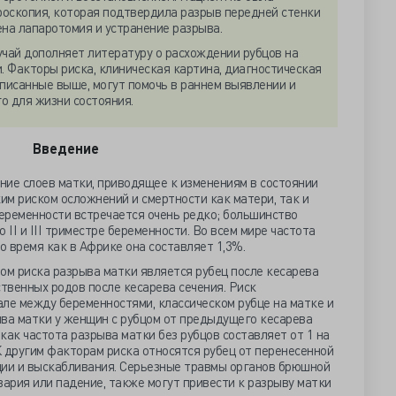
роскопия, которая подтвердила разрыв передней стенки
ена лапаротомия и устранение разрыва.
чай дополняет литературу о расхождении рубцов на
. Факторы риска, клиническая картина, диагностическая
описанные выше, могут помочь в раннем выявлении и
го для жизни состояния.
Введение
ние слоев матки, приводящее к изменениям в состоянии
ким риском осложнений и смертности как матери, так и
беременности встречается очень редко; большинство
 II и III триместре беременности. Во всем мире частота
о время как в Африке она составляет 1,3%.
м риска разрыва матки является рубец после кесарева
ственных родов после кесарева сечения. Риск
ле между беременностями, классическом рубце на матке и
ыва матки у женщин с рубцом от предыдущего кесарева
 как частота разрыва матки без рубцов составляет от 1 на
 К другим факторам риска относятся рубец от перенесенной
ции и выскабливания. Серьезные травмы органов брюшной
вария или падение, также могут привести к разрыву матки