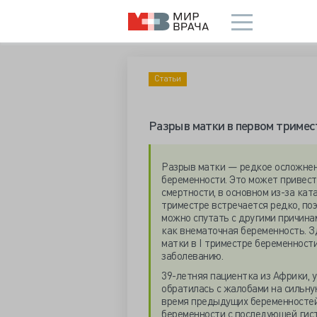
Статьи
Разрыв матки в первом тримес
Разрыв матки — редкое осложнени
беременности. Это может привес
смертности, в основном из-за кат
триместре встречается редко, по
можно спутать с другими причина
как внематочная беременность. З
матки в I триместре беременност
заболеванию.
39-летняя пациентка из Африки, 
обратилась с жалобами на сильную
время предыдущих беременностей 
беременности с последующей гис