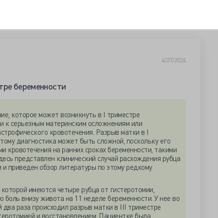
4/27/2024
тре беременности
е, которое может возникнуть в I триместре
ти к серьезным материнским осложнениям или
астрофического кровотечения. Разрыв матки в I
этому диагностика может быть сложной, поскольку его
ми кровотечения на ранних сроках беременности, такими
десь представлен клинический случай расхождения рубца
и и приведен обзор литературы по этому редкому
у которой имеются четыре рубца от гистеротомии,
 боль внизу живота на 11 неделе беременности. У нее во
два раза происходил разрыв матки в III триместре
теротомией и восстановлением. Пациентке была