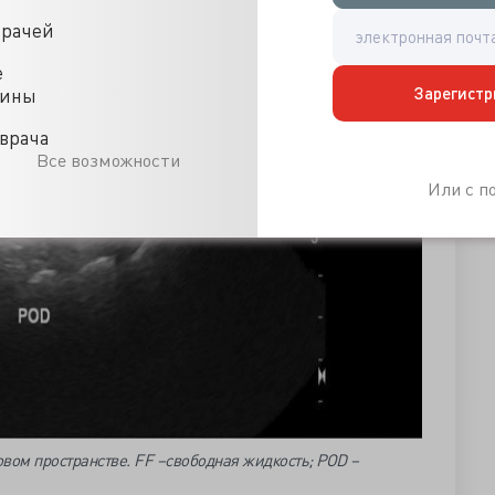
врачей
е
Зарегистр
цины
врача
Все возможности
Или с 
вом пространстве. FF –свободная жидкость; POD –