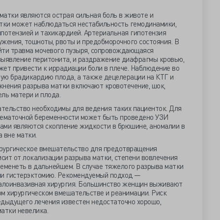
матки являются острая сильная боль в животе и
нтки может наблюдаться нестабильность гемодинамики,
отензией и тахикардией. Артериальная гипотензия
жения, тошноты, рвоты и предобморочного состояния. В
йти травма мочевого пузыря, сопровождающаяся
выявление перитонита, и раздражение диафрагмы кровью,
жет привести к иррадиации боли в плече. Наблюдение во
ую брадикардию плода, а также децелерации на КТГ и
жнения разрыва матки включают кровотечение, шок,
ль матери и плода.
тельство необходимы для ведения таких пациенток. Для
нематочной беременности может быть проведено УЗИ
ами являются скопление жидкости в брюшине, аномалии в
 вне матки.
ирургическое вмешательство для предотвращения
исит от локализации разрыва матки, степени вовлечения
ременеть в дальнейшем. В случае тяжелого разрыва матки
ли гистерэктомию. Рекомендуемый подход —
малоинвазивная хирургия. Большинство женщин выживают
ом хирургическом вмешательстве и реанимации. Риск
едыдущего лечения известен недостаточно хорошо,
атки невелика.