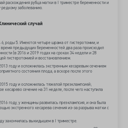
ай расхождения рубца матки в I триместре беременности и
у редкому заболеванию.
Клинический случай
6, роды 5. Имеются четыре шрама от гистеротомии, и
о время предыдущих беременностей два раза происходил
нности (в 2016 и 2019 годах на сроках 34 недели и 28
щей гистеротомией и восстановлением.
2013 году и осложнилась экстренным кесаревым сечением
гоприятного состояния плода, а вскоре после этого
2015 году и осложнилась тяжелой преэклампсией;
е кесарево сечение на 31 неделе, после чего наступила
2016 году, у женщины развилась преэклампсия, и она была
ощью экстренного кесарева сечения из-за разрыва матки с
ду закончилась выкидышем в I триместре.