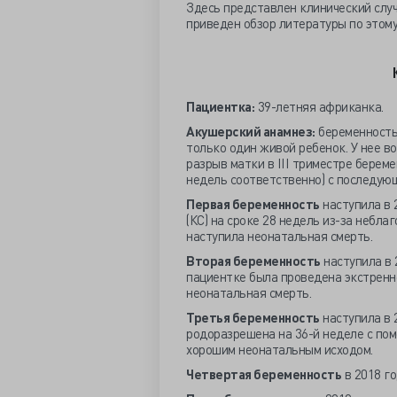
Здесь представлен клинический случ
приведен обзор литературы по этом
Пациентка:
39-летняя африканка.
Акушерский анамнез:
беременность 
только один живой ребенок. У нее в
разрыв матки в III триместре береме
недель соответственно) с последую
Первая беременность
наступила в 
(КС) на сроке 28 недель из-за небла
наступила неонатальная смерть.
Вторая беременность
наступила в 
пациентке была проведена экстренно
неонатальная смерть.
Третья беременность
наступила в 
родоразрешена на 36-й неделе с пом
хорошим неонатальным исходом.
Четвертая беременность
в 2018 го