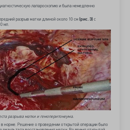
диагностическую лапароскопию и была немедленно
ередний разрыв матки длиной около 10 см
(рис. 3)
с
0 мл.
ста разрыва матки и гемоперитонеума.
и в норме. Решение о проведении открытой операции было
о результата восстановления матки. Во время открытой