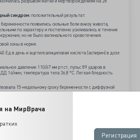
акончилась разрывом матки и мертворождением на 28
дный синдром:
положительный результат.
 беременности появились сильные боли внизу живота,
льными по характеру и постепенно усиливались в течение
окружение, но не было вагинального кровотечения.
вой зоны в норме.
0 Ед в день и ацетилсалициловая кислота (аспирин) в дозе
альное давление 110/67 мм рт.ст., пульс 89 ударов в
ДД 16/мин, температура тела 36,8 °C. Легкая бледность
твовала 15-недельному сроку беременности с диффузной
2 г/л, тромбоциты 226 клеток/мкл, лейкоциты 15,29 клеток/
я на МирВрача
ичие свободной жидкости в брюшной полости и
нности
(рис. 1,2).
кратких
Регистрация
Регистрация