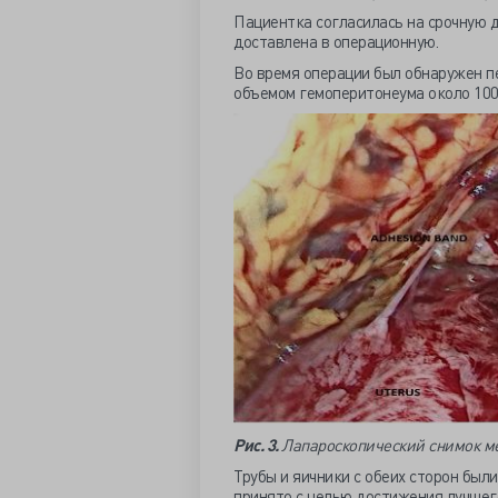
Пациентка согласилась на срочную 
доставлена в операционную.
Во время операции был обнаружен п
объемом гемоперитонеума около 100
Рис. 3.
Лапароскопический снимок ме
Трубы и яичники с обеих сторон был
принято с целью достижения лучшег