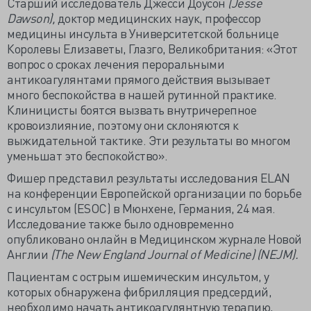
Старший исследователь Джесси Доусон
(Jesse
Dawson),
доктор медицинских наук, профессор
медицины инсульта в Университетской больнице
Королевы Елизаветы, Глазго, Великобритания: «Этот
вопрос о сроках лечения пероральными
антикоагулянтами прямого действия вызывает
много беспокойства в нашей рутинной практике.
Клиницисты боятся вызвать внутричерепное
кровоизлияние, поэтому они склоняются к
выжидательной тактике. Эти результаты во многом
уменьшат это беспокойство».
Фишер представил результаты исследования ELAN
на конференции Европейской организации по борьбе
с инсультом (ESOC) в Мюнхене, Германия, 24 мая.
Исследование также было одновременно
опубликовано онлайн в Медицинском журнале Новой
Англии
(The New England Journal of Medicine) (NEJM).
Пациентам с острым ишемическим инсультом, у
которых обнаружена фибрилляция предсердий,
необходимо начать антикоагулянтную терапию,