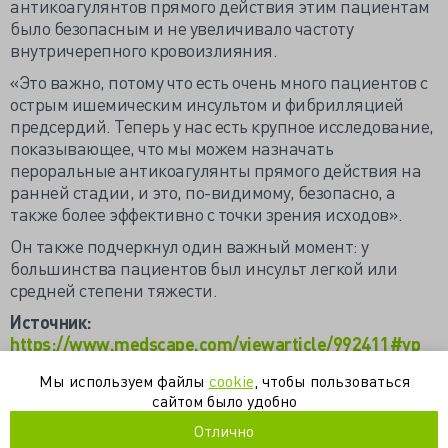
антикоагулянтов прямого действия этим пациентам
было безопасным и не увеличивало частоту
внутричерепного кровоизлияния.
«Это важно, потому что есть очень много пациентов с
острым ишемическим инсультом и фибрилляцией
предсердий. Теперь у нас есть крупное исследование,
показывающее, что мы можем назначать
пероральные антикоагулянты прямого действия на
ранней стадии, и это, по-видимому, безопасно, а
также более эффективно с точки зрения исходов».
Он также подчеркнул один важный момент: у
большинства пациентов был инсульт легкой или
средней степени тяжести.
Источник:
https://www.medscape.com/viewarticle/992411#vp_
3
Мы используем файлы
cookie
, чтобы пользоваться
сайтом было удобно
антикоагулянты
инсульт
фибрилляция
Отлично