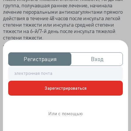
группа, получавшая раннее лечение, начинала
лечение пероральными антикоагулянтами прямого
действия в течение 48 часов после инсульта легкой
степени тяжести или инсульта средней степени
тяжести на 6-й/7-й день после инсульта тяжелой
степени тяжести.
Что касается степени тяжести инсульта, которая была
определена на основе критериев, основанных на
Регистрация
Регистрация
Вход
Вход
результатах визуализационных исследований, у 37%
пациентов был инсульт легкой степени тяжести, у
40% был инсульт средней степени тяжести и у 23% —
инсульт тяжелой степени тяжести.
Первичным исходом был рецидив ишемического
Зарегистрироваться
инсульта, системная эмболия, крупное
экстракраниальное кровотечение, симптоматическое
внутричерепное кровоизлияние или смерть от
Или с помощью
сосудистых причин в течение 30 дней после
рандомизации.
Результаты показали, что эти события наблюдались у