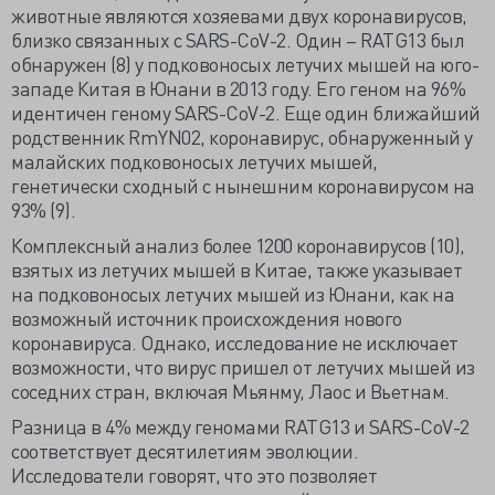
животные являются хозяевами двух коронавирусов,
близко связанных с SARS-CoV-2. Один – RATG13 был
обнаружен (8) у подковоносых летучих мышей на юго-
западе Китая в Юнани в 2013 году. Его геном на 96%
идентичен геному SARS-CoV-2. Еще один ближайший
родственник RmYN02, коронавирус, обнаруженный у
малайских подковоносых летучих мышей,
генетически сходный с нынешним коронавирусом на
93% (9).
Комплексный анализ более 1200 коронавирусов (10),
взятых из летучих мышей в Китае, также указывает
на подковоносых летучих мышей из Юнани, как на
возможный источник происхождения нового
коронавируса. Однако, исследование не исключает
возможности, что вирус пришел от летучих мышей из
соседних стран, включая Мьянму, Лаос и Вьетнам.
Разница в 4% между геномами RATG13 и SARS-CoV-2
соответствует десятилетиям эволюции.
Исследователи говорят, что это позволяет