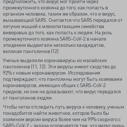
предположить, что вирус мог пройти через
промежуточного хозяина до того, как попасть в
организм человека, таким же образом, что и вирус,
вызывающий SARS. Считается что SARS передался от
летучих мышей к млекопитающим семейства
виверовых до того, как попасть к людям. На роль
промежуточного хозяина SARS-CoV-2 в начале
эпидемии выдвигали несколько кандидатов,
включая панголинов (12)
Ученые выделили коронавирусы из малайских
панголинов (11, 12). Эти вирусы имеют сходство до
92% с новым коронавирусом. Исследования
подтверждают, что панголины могут быть хозяевами
коронавирусов, имеющих общих с SARS-CoV-2
предков, но они не доказывают, что вирус передался
от панголинов людям.
Чтобы четко отследить путь вируса к человеку, ученым
понадобится найти животное, которое было бы
хозяином версии вируса более чем на 99% сходного с
SARS-CoV-2 – задача осложняется тем, что вирус очень