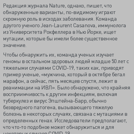
Редакция журнала Nature, однако, пишет, что
обнаруженные варианты, по-видимому играют
скромную роль в исходах заболевания. Команда
другого ученого Jean-Laurent Casanova, иммунолога
из Университета Рокфеллера в Нью Йорке, ищет
мутации, которые бы имели более существенное
значение.
Чтобы обнаружить их, команда ученых изучает
геномы в остальном здоровых людей младше 50 лет с
тяжелыми случаями COVID-19, таких как, приводят
пример ученые, «мужчина, который в октябре бегал
марафон, а сейчас, пять месяцев спустя, лежит в
реанимации на ИВЛ». Было обнаружено, что крайняя
восприимчивость к другим инфекциям, включая
туберкулез и вирус Эпштейна-Барр, обычно
безвредного патогена, вызывающего тяжелую
болезнь в некоторых случаях, связана с мутациями в
определенных генах. Исследователи предполагают,
что что-то подобное может обнаружиться и для
некоторых случаев COVID-19.