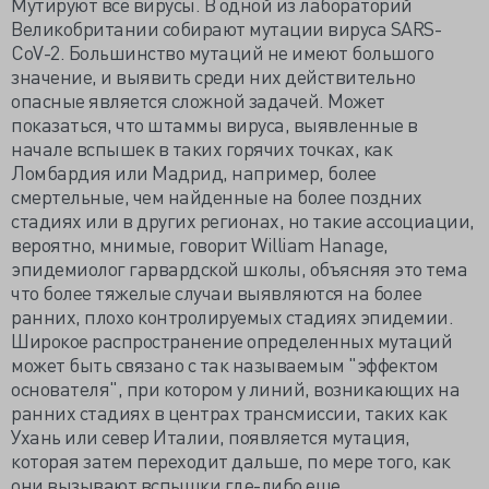
Мутируют все вирусы. В одной из лабораторий
Великобритании собирают мутации вируса SARS-
CoV-2. Большинство мутаций не имеют большого
значение, и выявить среди них действительно
опасные является сложной задачей. Может
показаться, что штаммы вируса, выявленные в
начале вспышек в таких горячих точках, как
Ломбардия или Мадрид, например, более
смертельные, чем найденные на более поздних
стадиях или в других регионах, но такие ассоциации,
вероятно, мнимые, говорит William Hanage,
эпидемиолог гарвардской школы, объясняя это тема
что более тяжелые случаи выявляются на более
ранних, плохо контролируемых стадиях эпидемии.
Широкое распространение определенных мутаций
может быть связано с так называемым "эффектом
основателя", при котором у линий, возникающих на
ранних стадиях в центрах трансмиссии, таких как
Ухань или север Италии, появляется мутация,
которая затем переходит дальше, по мере того, как
они вызывают вспышки где-либо еще.