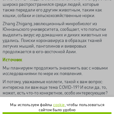
широко распространился среди людей, которые
также передали его другим животным, таким как
кошки, собаки и сельскохозяйственные норки.
Zhang Zhigang,эволюционный микробиолог из
Юннаньского университета, сообщает, что попытки
выделить вирус иp домашних и диких животных не
удались. Поиски коронавируса в образцах тканей
летучих мышей, панголинов и виверовых
продолжается в юго-восточной Азии.
Источник
Мы планируем продолжить знакомить вас с новыми
исследованиями по мере их появления.
И потому, уважаемые коллеги, такой к вам вопрос:
интересна ли вам еще тема COVID-19? И если да, то,
может, есть что-то конкретное, особо интересующее?
Мы используем файлы
cookie
, чтобы пользоваться
covid-19
антитела
группа крови
иммунитет
сайтом было удобно