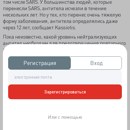
том числе SARS. У большинства людей, которые
перенесли SARS, антитела исчезли в течение
нескольких лет. Но у тех, кто перенес очень тяжелую
форму заболевания, антитела определялись даже
через 12 лет, сообщает Kassiotis.
Пока неизвестно, какой уровень нейтрализующих
антител необходим для предотвращения повторного
заболевания или хотя бы уменьшения выраженности
его симптомов. Проводят изучение и других аспектов
иммунитета. Так, канадские исследователи изучают
Регистрация
Регистрация
Вход
Вход
роль антител, связывающихся с инфицированными
клетками и «помечающими» их для поражения
иммунной системой – антитело-зависимую
цитотоксичность в ответ на SARS-CoV-2.
Зарегистрироваться
Однако иммунитет не ограничивается только лишь
антителами. Т-клетки также важны для
долгосрочного иммунитета и исследования
предполагают, что они также участвуют в защите от
Или с помощью
SARS-CoV-2 (3, 4).