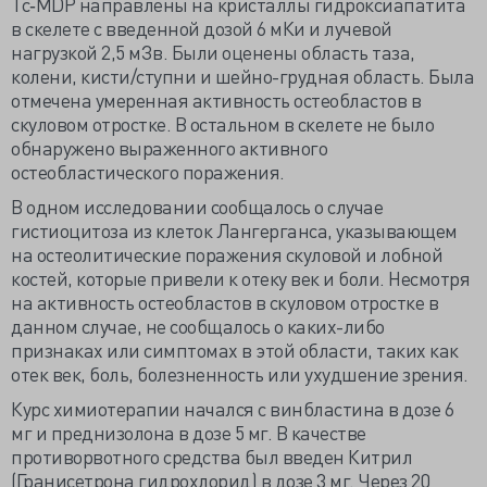
Tc‐MDP направлены на кристаллы гидроксиапатита
в скелете с введенной дозой 6 мКи и лучевой
нагрузкой 2,5 мЗв. Были оценены область таза,
колени, кисти/ступни и шейно-грудная область. Была
отмечена умеренная активность остеобластов в
скуловом отростке. В остальном в скелете не было
обнаружено выраженного активного
остеобластического поражения.
В одном исследовании сообщалось о случае
гистиоцитоза из клеток Лангерганса, указывающем
на остеолитические поражения скуловой и лобной
костей, которые привели к отеку век и боли. Несмотря
на активность остеобластов в скуловом отростке в
данном случае, не сообщалось о каких-либо
признаках или симптомах в этой области, таких как
отек век, боль, болезненность или ухудшение зрения.
Курс химиотерапии начался с винбластина в дозе 6
мг и преднизолона в дозе 5 мг. В качестве
противорвотного средства был введен Китрил
(Гранисетрона гидрохлорид) в дозе 3 мг. Через 20