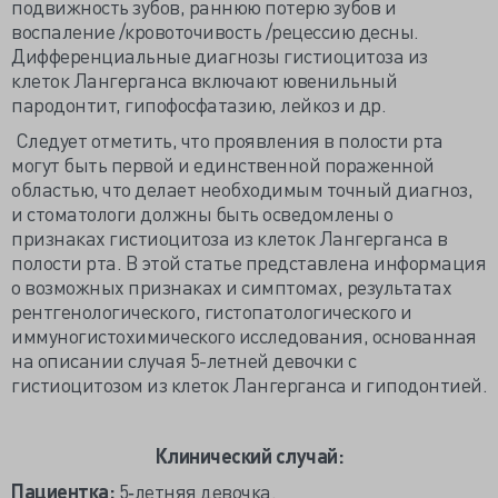
подвижность зубов, раннюю потерю зубов и
воспаление /кровоточивость /рецессию десны.
Дифференциальные диагнозы гистиоцитоза из
клеток Лангерганса включают ювенильный
пародонтит, гипофосфатазию, лейкоз и др.
Следует отметить, что проявления в полости рта
могут быть первой и единственной пораженной
областью, что делает необходимым точный диагноз,
и стоматологи должны быть осведомлены о
признаках гистиоцитоза из клеток Лангерганса в
полости рта. В этой статье представлена информация
о возможных признаках и симптомах, результатах
рентгенологического, гистопатологического и
иммуногистохимического исследования, основанная
на описании случая 5-летней девочки с
гистиоцитозом из клеток Лангерганса и гиподонтией.
Клинический случай:
Пациентка:
5‐летняя девочка.