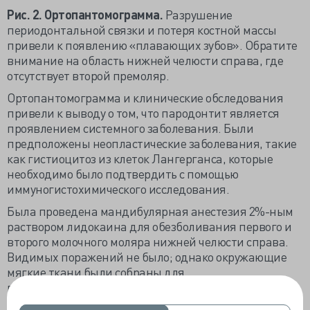
Рис. 2. Ортопантомограмма.
Разрушение
периодонтальной связки и потеря костной массы
привели к появлению «плавающих зубов». Обратите
внимание на область нижней челюсти справа, где
отсутствует второй премоляр.
Ортопантомограмма и клинические обследования
привели к выводу о том, что пародонтит является
проявлением системного заболевания. Были
предположены неопластические заболевания, такие
как гистиоцитоз из клеток Лангерганса, которые
необходимо было подтвердить с помощью
иммуногистохимического исследования.
Была проведена мандибулярная анестезия 2%-ным
раствором лидокаина для обезболивания первого и
второго молочного моляра нижней челюсти справа.
Видимых поражений не было; однако окружающие
мягкие ткани были собраны для
гистопатологического исследования путем кюретажа
лунки после экстракции зубов, а затем лунку промыли