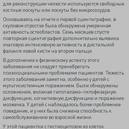
для реконструкции челюсти используются свободные
костные лоскуты или лоскуты без микрососудов.
Основываясь на отчете о первой сцинтиграфии, в
скуловом отростке была обнаружена умеренная
активность остеобластов. Семь месяцев спустя
повторная сцинтиграфия дополнительно выявила
очаговую интенсивную активность в дистальной
фаланге левой кисти на втором пальце.
В дополнение к физическому аспекту этого
заболевания не следует пренебрегать
психосоциальными проблемами пациентов. Тяжесть
этого заболевания заметна, особенно у детей с
мультисистемным поражением. Были обнаружены
осложнения, включая гипоталамо–гипофизарную
дисфункцию, когнитивную дисфункцию и поражение
мозжечка. У детей с наблюдалось более проблемное
поведение, и у них была снижена способность к
самообслуживанию во взрослой жизни.
У этой пациентки с гистиоцитозом из клеток