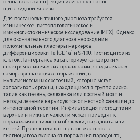
неонатальная инфекция или заболевание
щитовидной железы.
Для постановки точного диагноза требуется
клиническое, гистопатологическое и
иммуногистохимическое исследование (ИГХ). Однако
для окончательного диагноза необходимы
положительные кластеры маркеров
дифференцировки 1а (CD1a) и S‐100. Гистиоцитоз из
клеток Лангерганса характеризуется широким
спектром клинических проявлений, от единичных
саморазрешающихся поражений до
мультисистемных состояний, которые могут
затрагивать органы, находящиеся в группе риска,
такие как печень, селезенка или костный мозг, и
методы лечения варьируются от местной санации до
интенсивной терапии. Инфильтрация гистоцитами
верхней и нижней челюсти может приводят к
поражениям слизистой оболочки, пародонта или
костей. Проявления лангергансоклеточного
гистиоцитоза включают поражения пародонта,