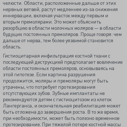
челюсти. Области, расположенные дальше от этих
нервных ветвей, растут медленнее из-за снижения
иннервации, включая участок между первым и
вторым премолярами. Это может объяснить
резорбцию в области молочных моляров — в области
будущих постоянных премоляров. Проще говоря: чем
дальше от нерва, тем более уязвимой становится
область.
Гистиоцитарная инфильтрация костной ткани с
последующей деструкцией предполагает вовлечение
области постоянных премоляров, основываясь на
этой гипотезе. Если картина разрушения
продолжится, моляры и премоляры могут быть
утрачены, что потребует протезирования
отсутствующих зубов. Зубные имплантаты не
рекомендуются детям с гистиоцитозом из клеток
Лангерганса, и окончательная реабилитация может
быть отложена до завершения роста. В то же время,
при необходимости, может быть полезно временное
протезирование. При тяжелой потере костной массы