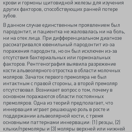
крови и гормоны щитовидной железы для изучения
других факторов, способствующих ранней потере
зубов.
В данном случае единственным проявлением был
пародонтит, и пациентка не жаловалась ни на боль,
ни на отек лица. При дифференциальном диагнозе
рассматривался ювенильный пародонтит из-за
поражения пародонта, но он был исключен из-за
отсутствия бактериальных или гормональных
факторов. Рентгенография выявила разрежение
кости альвеолярного отростка в области молочных
моляров. Зачаток первого премоляра не был
интактным с правой стороны, а второй премоляр
отсутствовал. Возникает вопрос о том, почему в
основном поражаются области постоянных
премоляров. Одна из теорий предполагает, что
иннервация играет решающую роль в росте и
поддержании альвеолярной кости, с тремя
основными паттернами иннервации: (1) резцы, (2)
клыки/премоляры и (3) моляры верхней или нижней