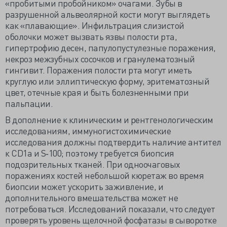
«пробитыми пробойником» очагами. Зубы в
разрушенной альвеолярной кости могут выглядеть
как «плавающие». Инфильтрация слизистой
оболочки может вызвать язвы полости рта,
гипертрофию десен, папулопустулезные поражения,
некроз межзубных сосочков и гранулематозный
гингивит. Поражения полости рта могут иметь
круглую или эллиптическую форму, эритематозный
цвет, отечные края и быть болезненными при
пальпации.
В дополнение к клиническим и рентгенологическим
исследованиям, иммуногистохимические
исследования должны подтвердить наличие антител
к CD1a и S‐100; поэтому требуется биопсия
подозрительных тканей. При одноочаговых
поражениях костей небольшой кюретаж во время
биопсии может ускорить заживление, и
дополнительного вмешательства может не
потребоваться. Исследований показали, что следует
проверять уровень щелочной фосфатазы в сыворотке