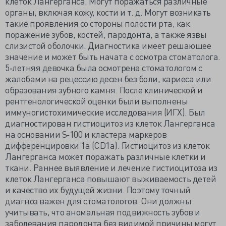
клеток Лангерганса. Могут поражаться различные
органы, включая кожу, кости и т. д. Могут возникать
такие проявления со стороны полости рта, как
поражение зубов, костей, пародонта, а также язвы
слизистой оболочки. Диагностика имеет решающее
значение и может быть начата с осмотра стоматолога.
5‐летняя девочка была осмотрена стоматологом с
жалобами на рецессию десен без боли, кариеса или
образования зубного камня. После клинической и
рентгенологической оценки были выполнены
иммуногистохимические исследования (ИГХ). Был
диагностирован гистиоцитоз из клеток Лангерганса
на основании S‐100 и кластера маркеров
дифференцировки 1a (CD1a). Гистиоцитоз из клеток
Лангерганса может поражать различные клетки и
ткани. Раннее выявление и лечение гистиоцитоза из
клеток Лангерганса повышают выживаемость детей
и качество их будущей жизни. Поэтому точный
диагноз важен для стоматологов. Они должны
учитывать, что аномальная подвижность зубов и
заболевания пародонта без видимой причины могут