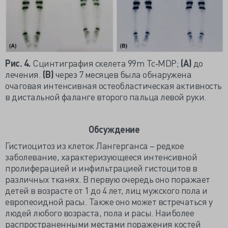
Рис. 4.
Сцинтиграфия скелета 99m Tc‐MDP;
(
А)
до
лечения.
(
В)
через 7 месяцев была обнаружена
очаговая интенсивная остеобластическая активность
в дистальной фаланге второго пальца левой руки.
Обсуждение
Гистиоцитоз из клеток Лангерганса – редкое
заболевание, характеризующееся интенсивной
пролиферацией и инфильтрацией гистоцитов в
различных тканях. В первую очередь оно поражает
детей в возрасте от 1 до 4 лет, лиц мужского пола и
европеоидной расы. Также оно может встречаться у
людей любого возраста, пола и расы. Наиболее
распространенными местами поражения костей