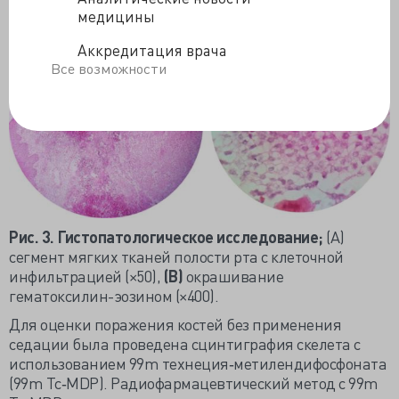
(
рис. 3).
медицины
Аккредитация врача
Все возможности
Рис. 3. Гистопатологическое исследование;
(А)
сегмент мягких тканей полости рта с клеточной
инфильтрацией (×50),
(В)
окрашивание
гематоксилин-эозином (×400).
Для оценки поражения костей без применения
седации была проведена сцинтиграфия скелета с
использованием 99m технеция‐метилендифосфоната
(99m Tc‐MDP). Радиофармацевтический метод с 99m