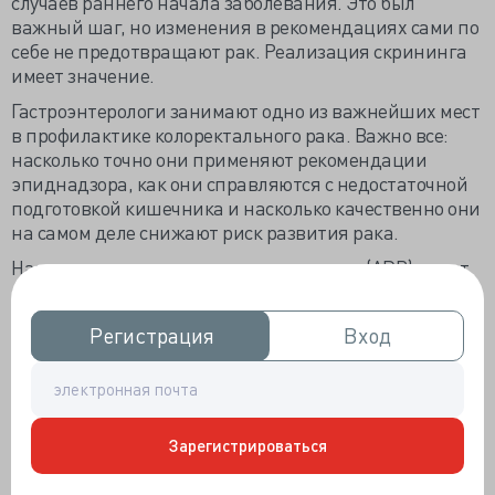
случаев раннего начала заболевания. Это был
важный шаг, но изменения в рекомендациях сами по
себе не предотвращают рак. Реализация скрининга
имеет значение.
Гастроэнтерологи занимают одно из важнейших мест
в профилактике колоректального рака. Важно все:
насколько точно они применяют рекомендации
эпиднадзора, как они справляются с недостаточной
подготовкой кишечника и насколько качественно они
на самом деле снижают риск развития рака.
Например, частота выявления аденомы (ADR) имеет
прямую измеримую зависимость от
распространенности колоректального рака и
Регистрация
Регистрация
Вход
Вход
смертности от него. Поскольку каждое увеличение
ADR на 1% связано со снижением риска развития
рака примерно на 3%, это реальная профилактика, и
она направлена на желудочно-кишечный тракт.
Зарегистрироваться
Как на самом деле выглядит полноценное участие в
месячнике осведомленности о колоректальном раке?