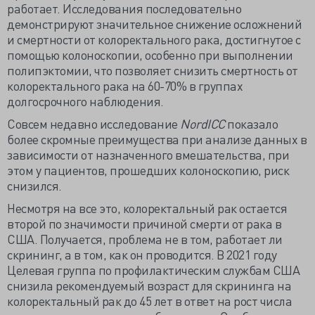
работает. Исследования последовательно
демонстрируют значительное снижение осложнений
и смертности от колоректального рака, достигнутое с
помощью колоноскопии, особенно при выполнении
полипэктомии, что позволяет снизить смертность от
колоректального рака на 60-70% в группах
долгосрочного наблюдения.
Совсем недавно исследование
NordICC
показало
более скромные преимущества при aнализе данных в
зависимости от назначенного вмешательства, при
этом у пациентов, прошедших колоноскопию, риск
снизился.
Несмотря на все это, колоректальный рак остается
второй по значимости причиной смерти от рака в
США. Получается, проблема не в том, работает ли
скрининг, а в том, как он проводится. В 2021 году
Целевая группа по профилактическим службам США
снизила рекомендуемый возраст для скрининга на
колоректальный рак до 45 лет в ответ на рост числа