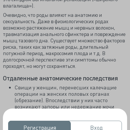
влагалища»).
Очевидно, что роды влияют на анатомию и
сексуальность. Даже в физиологических родах
возможно растяжение мышц и нервных волокон,
травматизация анального сфинктера и повреждение
мышц тазового дна. Существует множество факторов
риска, таких как затяжные роды, длительный
потужной период, макросомия плода и т.д. В
долгосрочной перспективе эти симптомы обычно
проходят, но могут сохраняться.
Отдаленные анатомические последствия
Свищи у женщин, перенесших калечащие
операции на женских половых органах
(обрезание). Впоследствии у них часто
возникают запоры или недержание мочи
Посттравматические повреждения и рубцы, в
том числе на месте эпизиотомии или
разрывов
Регистрация
Регистрация
Вход
Вход