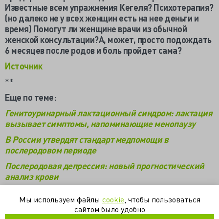
Известные всем упражнения Кегеля? Психотерапия?
(но далеко не у всех женщин есть на нее деньги и
время) Помогут ли женщине врачи из обычной
женской консультации?А, может, просто подождать
6 месяцев после родов и боль пройдет сама?
Источник
**
Еще по теме:
Генитоуринарный лактационный синдром: лактация
вызывает симптомы, напоминающие менопаузу
В России утвердят стандарт медпомощи в
послеродовом периоде
Послеродовая депрессия: новый прогностический
анализ крови
Мы используем файлы
cookie
, чтобы пользоваться
акушерство
гинекология
женская сексуальная дисфункция
сайтом было удобно