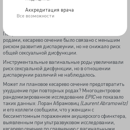
(относительный риск 3,00) и диспареунии
Аккредитация врача
(относительный риск 1,92). Эпизиотомия была
Все возможности
связана с диспареунией, но не с сексуальной
дисфункцией.
По сравнению со спонтанными вагинальными
родами, кесарево сечение было связано с меньшим
риском развития диспареунии, но не снижало риск
общей сексуальной дисфункции.
Инструментальные вагинальные роды увеличивали
риск сексуальной дисфункции, но в отношении
диспареунии различий не наблюдалось.
Может ли плановое кесарево сечение предотвратить
ухудшение при повторных родах? Многоцентровое
рандомизированное исследование
EPIC
не показало
таких данных: Лоран Абрамовиц
(Laurent Abramowitz)
и его коллеги сообщили, что у женщин с
бессимптомным поражением акушерского сфинктера,
выявленным при ультразвуковом исследовании,
кесарево сечение по сравнению с вагинальными