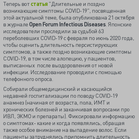
Теперь вот
статья
"Длительные и поздно
возникающие симптомы COVID-19", посвященная
этой актуальной теме, была опубликована 21 октября
в журнале
Open Forum Infectious Diseases
. Японские
исследователи проследили за судьбой 63
переболевших COVID-19 c февраля по июнь 2020 года,
чтобы оценить длительность персистирующих
симптомов, а также поздно возникающие симптомы
COVID-19, в том числе алопецию, у пациентов,
выписанных после выздоровления от новой
инфекции. Исследование проводили с помощью
телефонного опроса.
Собирали общемедицинский и касающийся
недавней госпитализации по поводу COVID-19
анамнез (начиная от возраста, пола, ИМТ и
хронических болезней и заканчивая вопросами про
ИВЛ, ЭКМО и препараты). Фиксировали информацию
о симптомах- какие и когда появлялись, обращая
также особое внимание на выпадение волос. Если
пациенты затруднялись припомнить длительность