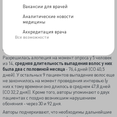
подчеркивают авторы, причем все эти симптомы
были именно последстсвиями перенесенного COVID-
Вакансии для врачей
19.
Аналитические новости
Что касается поздно возникших симптомов, то
из 58
медицины
человек
(еще по 5 нет результатов)
14 (24,1%)
сообщили о выпадении волос
. Из них 5 женщин и 9
Аккредитация врача
Все возможности
мужчин. В среднем алопеция развивалась через 58,6
дней (СО 37,2 дня) от начала симптомов COVID-19, -
сообщают авторы.
Разрешилась алопеция на момент опроса у 5 человек
из 14,
средняя длительность выпадения волос у них
была два с половиной месяца
- 76,4 дней (СО 40,5
дней). У остальных 9 пациентов выпадение волос еще
не закончилось на момент проведения интервью (у
них к тому времени оно длилось в среднем 47,8 дней
(СО 32,2 дня)). Кроме того, авторы упоминают о двух
пациентах с поздно возникшим нарушением
обоняния - через 30 и 92 дня.
Авторы подчеркивают, что необходимы дальнейшие