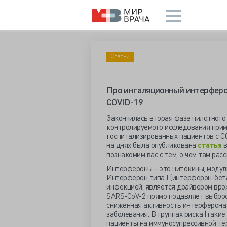
Статьи
Про ингаляционный интерферон
COVID-19
Закончилась вторая фаза пилотного
контролируемого исследования прим
госпитализированных пациентов с CO
на днях была опубликована
статья
в
познакомим вас с тем, о чем там рас
Интерфероны – это цитокины, моду
Интерферон типа I (интерферон-бета
инфекцией, является драйвером врож
SARS-CoV-2 прямо подавляет выброс 
сниженная активность интерферона 
заболевания. В группах риска (таки
пациенты на иммуносупрессивной те