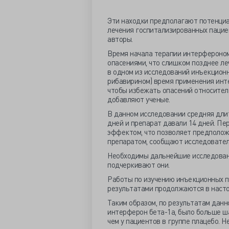
Эти находки предполагают потенци
лечения госпитализированных пациен
авторы.
Время начала терапии интерфероном 
опасениями, что слишком позднее ле
в одном из исследований инъекцион
рибавирином) время применения инте
чтобы избежать опасений относител
добавляют ученые.
В данном исследовании средняя дли
дней и препарат давали 14 дней. П
эффектом, что позволяет предполож
препаратом, сообщают исследовател
Необходимы дальнейшие исследовани
подчеркивают они.
Работы по изучению инъекционных 
результатами продолжаются в наст
Таким образом, по результатам данн
интерферон бета-1а, было больше ша
чем у пациентов в группе плацебо.