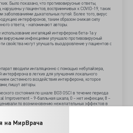
ких. Было показано, что противовирусные ответы,
 нарушены у пациентов, восприимчивых к COVID-19, таких
и заболеваниями дыхательных путей. Более того, вирус
одукцию интерферонов, таким образом снижая силу
ного ответа, - напоминают авторы.
е использование ингаляций интерферона бета-1а у
ми вирусными инфекциями улучшало противовирусный
эти свойства могут улучшать выздоровление у пациентов с
епарат вводили ингаляционно с помощью небулайзера,
й интерферона в легких для улучшения локального
ением системного воздействия интерферона, которое
ами, пишут авторы.
еского состояния по шкале ВОЗ OSCI в течение периода
inical Improvement – 9-балльная шкала, 0 – нет инфекции, 8 –
оценивали по возникновению нежелательных эффектов в
е и 50 – в группе плацебо.
я на МирВрача
льно в кислороде: 29 в группе плацебо и 37 в лечебной.