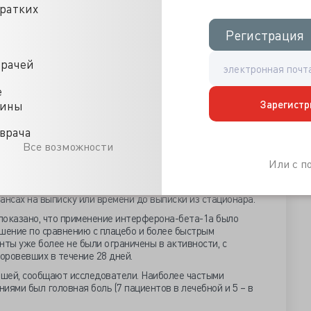
кратких
нгаляционного интерферона-бета-1а повышал шансы на
Регистрация
Регистрация
увеличивал вероятность выздоровления по шкале OSCI.
 в два раза выше в группе SNG001 на 15-16 день, по
врачей
, и более, чем в 3 раза выше на 28 день (ОР 3,15), все
е
Зарегистр
 исхода, в лечебной группе смертей не было. У 11
цины
развилось тяжелое течение заболевания или наступил
, тогда как в лечебной группе – у 6 пациентов. SNG001
врача
евания или смертельного исхода на 79% (ОР 0,21, р=0,046)
Все возможности
пациенты из группы интерферона имели более, чем в 2
Или с 
ения чем участники из группы плацебо (0Р 2,19). Шансы на
интерферона были более чем в 3 раза выше. Не было
ансах на выписку или времени до выписки из стационара.
показано, что применение интерферона-бета-1а было
шение по сравнению с плацебо и более быстрым
нты уже более не были ограничены в активности, с
оровевших в течение 28 дней.
шей, сообщают исследователи. Наиболее частыми
ми был головная боль (7 пациентов в лечебной и 5 – в