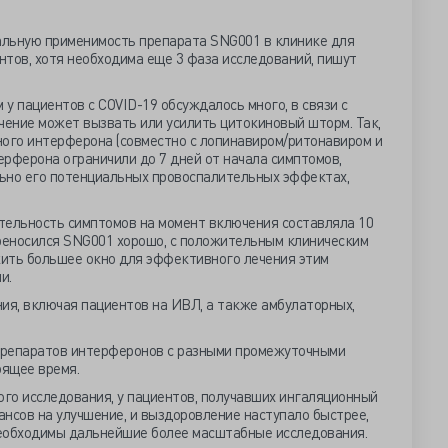
альную применимость препарата SNG001 в клинике для
тов, хотя необходима еще 3 фаза исследований, пишут
у пациентов с COVID-19 обсуждалось много, в связи с
чение может вызвать или усилить цитокиновый шторм. Так,
ного интерферона (совместно с лопинавиром/ритонавиром и
рферона ограничили до 7 дней от начала симптомов,
ьно его потенциальных провоспалительных эффектах,
тельность симптомов на момент включения составляла 10
ереносился SNG001 хорошо, с положительным клиническим
ить большее окно для эффективного лечения этим
и.
я, включая пациентов на ИВЛ, а также амбулаторных,
препаратов интерферонов с разными промежуточными
оящее время.
ого исследования, у пациентов, получавших ингаляционный
нсов на улучшение, и выздоровление наступало быстрее,
 Необходимы дальнейшие более масштабные исследования.