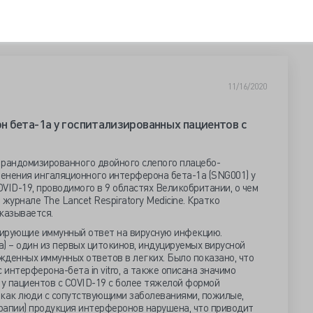
11/16/2020
 бета-1а у госпитализированных пациентов с
 рандомизированного двойного слепого плацебо-
енения ингаляционного интерферона бета-1а (SNG001) у
VID-19, проводимого в 9 областях Великобритании, о чем
 журнале The Lancet Respiratory Medicine. Кратко
сказывается.
лирующие иммунный ответ на вирусную инфекцию.
) – один из первых цитокинов, индуцируемых вирусной
денных иммунных ответов в легких. Было показано, что
интерферона-бета in vitro, а также описана значимо
у пациентов с COVID-19 с более тяжелой формой
е как люди с сопутствующими заболеваниями, пожилые,
рапии) продукция интерферонов нарушена, что приводит