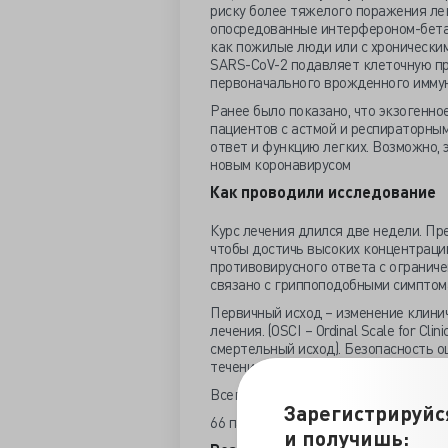
риску более тяжелого поражения лег
опосредованные интерфероном-бета,
как пожилые люди или с хроническим
SARS-CoV-2 подавляет клеточную пр
первоначального врожденного иммун
Ранее было показано, что экзогенно
пациентов с астмой и респираторны
ответ и функцию легких. Возможно, 
новым коронавирусом
Как проводили исследование
Курс лечения длился две недели. Пр
чтобы достичь высоких концентраци
противовирусного ответа с огранич
связано с гриппоподобными симптом
Первичный исход – изменение клинич
лечения. (OSCI – Ordinal Scale for Cl
смертельный исход). Безопасность 
течение 28 дней.
Всего 48 пациентов в лечебной групп
Зарегистрируйс
66 пациентов (67%) нуждались изнача
и получишь: