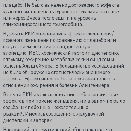
плацебо. Не было выявлено достоверного эффекта
красного женьшеня на уровень гликемии натощак
или через 2 часа после еды, и на уровень
гликозилированного гемоглобина.
В девяти РКИ оценивались эффекты женьшеня/
красного женьшеня по сравнению с плацебо или
отсутствием лечения на андрогенную
алопецию, ИБС, хронический гастрит, диспепсию,
глаукому, ожирение, метаболический синдром и
болезнь Альцгеймера. В большинстве исследований
не было обнаружено статистически значимого
эффекта. Эффективность была показана только в
отношении ожирения и болезни Альцгеймера.
В шести РКИ имелось описание неблагоприятных
эффектов при приёме женьшеня, ни в одном не было
серьёзных побочных нежелательных
реакций. Имелись сообщения о желудочной
диспепсии и запорах.
Настоящий систематический обзор показал, что