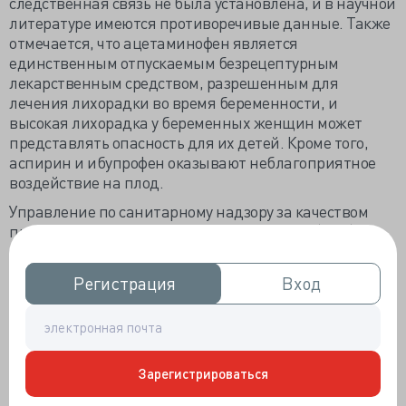
следственная связь не была установлена, и в научной
литературе имеются противоречивые данные. Также
отмечается, что ацетаминофен является
единственным отпускаемым безрецептурным
лекарственным средством, разрешенным для
лечения лихорадки во время беременности, и
высокая лихорадка у беременных женщин может
представлять опасность для их детей. Кроме того,
аспирин и ибупрофен оказывают неблагоприятное
воздействие на плод.
Управление по санитарному надзору за качеством
пищевых продуктов и медикаментов США (FDA),
агентство в составе Министерства здравоохранения
и социальных служб США, защищает здоровье
Регистрация
Регистрация
Вход
Вход
населения, обеспечивая безопасность лекарственных
средств для человека, вакцин и других биологических
продуктов, предназначенных для использования
человеком, а также медицинских изделий и
ветеринарных препаратов. Агентство также отвечает
Зарегистрироваться
за безопасность продуктов питания, косметики,