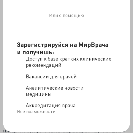
пищевых добавок, электронных медицинских
устройств, а также табачных изделий.
Или с помощью
Источник
Мнение специалиста по медицинской этике
На крупной пресс-конференции врачи сосредоточили
Зарегистрируйся на МирВрача
внимание на тайленоле, заявив, что, по-видимому,
и получишь:
именно этот препарат является причиной огромного
Доступ к базе кратких клинических
роста заболеваемости аутизмом, наблюдаемого на
рекомендаций
протяжении десятилетий.
Но крайне маловероятно, что единственной
Вакансии для врачей
причиной такого роста заболеваемости аутизмом
Аналитические новости
являются беременные женщины, принимающие
медицины
тайленол для облегчения боли и контроля
температуры.
Аккредитация врача
Во-первых, исследования, которые проводились до
Все возможности
этого, показали в лучшем случае слабую связь между
приемом тайленола и проблемами со здоровьем
плода. По сути, это была корреляция. Крупнейшие и