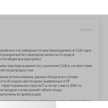
4/10/2012
еременностей завершается мертворождением, в США одна
я рожденный без признаков жизни на 24 неделе
и погибший внутриутробно.
чины мертворождаемости у населения США в соответствии
ской неоднородностью.
ании использовались данные обзора всех случаев
сти 20 недель или позднее, выявленные в 59
 территориальных округов 5 штатов с марта 2006 по
не входили случаи ранней гибели плода.
ыполнены во время родов.
 на данных истории течения беременности, аутопсии плода
овании, других лабораторных исследованиях.