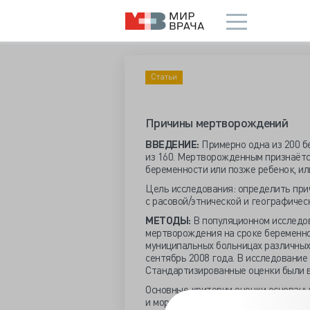
Статьи
Причины мертворождений
ВВЕДЕНИЕ:
Примерно одна из 200 б
из 160. Мертворожденным признаётс
беременности или позже ребенок, ил
Цель исследования: определить при
с расовой/этнической и географиче
МЕТОДЫ:
В популяционном исследов
мертворождения на сроке беременно
муниципальных больницах различных
сентябрь 2008 года. В исследование 
Стандартизированные оценки были в
Основные критерии оценки основаны
и морфологии плаценты, ДНК-исслед