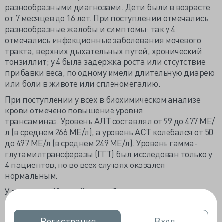
разнообразными диагнозами. Дети были в возрасте
от 7 месяцев до 16 лет. При поступлении отмечались
разнообразные жалобы и симптомы: так у 4
отмечались инфекционные заболевания мочевого
тракта, верхних дыхательных путей, хронический
тонзиллит; у 4 была задержка роста или отсутствие
прибавки веса, по одному имели длительную диарею
или боли в животе или спленомегалию.
При поступлении у всех в биохимическом анализе
крови отмечено повышение уровня
трансаминаз. Уровень АЛТ составлял от 99 до 477 МЕ/
л (в среднем 266 МЕ/л), а уровень АСТ колебался от 50
до 497 МЕ/л (в среднем 249 МЕ/л). Уровень гамма-
глутамилтрансферазы (ГГТ) был исследован только у
4 пациентов, но во всех случаях оказался
нормальным.
У восьми из 12 детей также были признаки или
симптомы мышечных заболеваний, например,
гипертрофия мышц голени, специфическая походка
Регистрация
Регистрация
Вход
Вход