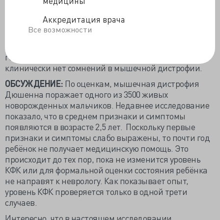
медицины
выставлен диагноз
мышечной дистрофии Дюшенна
(МДД) или
мышечной дистрофии Беккера
, у одной
Аккредитация врача
девочки установлено симптоматическое носительство
Все возможности
мутации дистрофина, и мальчика отмечено
нарушение гликозилирования. Двум больным
генетический диагноз еще не уставлен, но
клинически нет сомнений в мышечной дистрофии.
ОБСУЖДЕНИЕ:
По оценкам, мышечная дистрофия
Дюшенна поражает одного из 3500 живых
новорожденных мальчиков. Недавнее исследование
показало, что в среднем признаки и симптомы
появляются в возрасте 2,5 лет. Поскольку первые
признаки и симптомы слабо выражены, то почти год
ребёнок не получает медицинскую помощь. Это
происходит до тех пор, пока не изменится уровень
КФК или для формальной оценки состояния ребёнка
не направят к неврологу. Как показывает опыт,
уровень КФК проверяется только в одной трети
случаев.
Интересно, что в настоящем исследовании