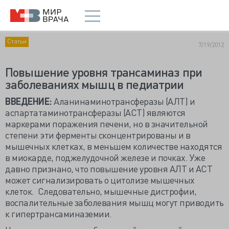
Статьи
7/19/2012
Повышение уровня трансаминаз при
заболеваниях мышц в педиатрии
ВВЕДЕНИЕ:
Аланинаминотрансферазы (АЛТ) и
аспартатаминотрансферазы (АСТ) являются
маркерами поражения печени, но в значительной
степени эти ферменты сконцентрированы и в
мышечных клетках, в меньшем количестве находятся
в миокарде, поджелудочной железе и почках. Уже
давно признано, что повышение уровня АЛТ и АСТ
может сигнализировать о цитолизе мышечных
клеток. Следовательно, мышечные дистрофии,
воспалительные заболевания мышц могут приводить
к гипертрансаминаземии.