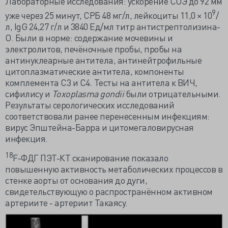
Лабораторные исследования: ускорение СОЭ до 92 мм
9
уже через 25 минут, СРБ 48 мг/л, лейкоциты 11,0 × 10
/
л, IgG 24,27 г/л и 3840 Ед/мл титр антистрептолизина-
О. Были в норме: содержание мочевины и
электролитов, печёночные пробы, пробы на
антинуклеарные антитела, антинейтрофильные
цитоплазматические антитела, компоненты
комплемента С3 и С4. Тесты на антитела к ВИЧ,
сифилису и
Toxoplasma gondii
были отрицательными.
Результаты серологических исследований
соответствовали ранее перенесенным инфекциям:
вирус Эпштейна-Барра и цитомегаловирусная
инфекция.
18
F-ФДГ ПЭТ-КТ сканирование показало
повышенную активность метаболических процессов в
стенке аорты от основания до дуги,
свидетельствующую о распространённом активном
артериите - артериит Такаясу.