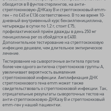
обходится в 8 фунтов стерлингов, на анти-
стрептококковую-ДНКазу В и стрептококковый emm-
ген – по £45 и £136 соответственно. В то же время 10-
дневный внутривенный курс бензилпенициллина,
четырежды в сутки по 1,2 г, стоит £75;
профилактический приём дважды в день 250 мг
пенициллина per os обойдётся в £400.
Дополнительное тестирование на стрептококковую
инфекцию дешевле, чем длительное эмпирическое
лечение.
Тестирование на сывороточные антитела против
более чем одного антигена стрептококков группы А,
увеличивает вероятность выявления
стрептококковой инфекции. Амплификация ДНК
стрептококкового гена emm может также
свидетельствовать о стрептококковой инфекции. Так,
отрицательные результаты сывороточных тестов на
анти-стрептококковую-ДНКазу В и стрептококковый
emm-ген у нашей пациентки.