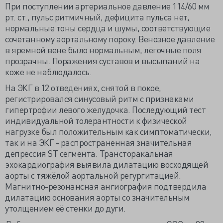
При поступлении артериальное давление 114/60 мм
рт. ст., пульс ритмичный, дефицита пульса нет,
нормальные тоны сердца и шумы, соответствующие
сочетанному аортальному пороку. Венозное давление
в яремной вене было нормальным, лёгочные поля
прозрачны. Поражения суставов и высыпаний на
коже не наблюдалось.
На ЭКГ в 12 отведениях, снятой в покое,
регистрировался синусовый ритм с признаками
гипертрофии левого желудочка. Последующий тест
индивидуальной толерантности к физической
нагрузке был положительным как симптоматически,
так и на ЭКГ - распространенная значительная
депрессия ST сегмента. Трансторакальная
эхокардиография выявила дилатацию восходящей
аорты с тяжёлой аортальной регургитацией.
Магнитно-резонансная ангиография подтвердила
дилатацию основания аорты со значительным
утолщением её стенки до дуги.