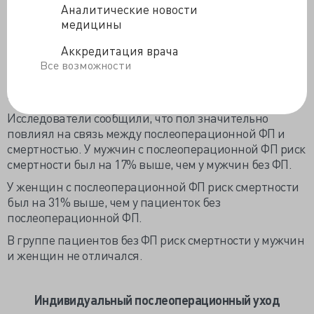
Аналитические новости
(ОР 0,85).
медицины
В течение периода наблюдения (до декабря 2022
года) 50,4% женщин и 48,9% мужчин, у которых после
Аккредитация врача
операции развилась ФП, умерли. В группе без
Все возможности
послеоперационной ФП умерли 49,6% женщин и
51,1% мужчин.
Исследователи сообщили, что пол значительно
повлиял на связь между послеоперационной ФП и
смертностью. У мужчин с послеоперационной ФП риск
смертности был на 17% выше, чем у мужчин без ФП.
У женщин с послеоперационной ФП риск смертности
был на 31% выше, чем у пациенток без
послеоперационной ФП.
В группе пациентов без ФП риск смертности у мужчин
и женщин не отличался.
Индивидуальный послеоперационный уход