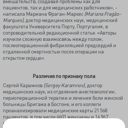
вмешательств, создавая проблемы как для
пациентов, так и для медицинских работников», -
написала Мариана Фраган-Маркес
(Mariana Fragão-
Marques),
доктор медицинских наук, медицинский
факультета Университета Порту, Португалия, в
сопроводительной редакционной статье. «Авторы
изучили сложную взаимосвязь между полом,
послеоперационной фибрилляцией предсердий и
отдаленной смертностью после операции на
открытом сердце».
Различия по признаку пола
Сергей Карамнов
(Sergey Karamnov),
доктор
медицинских наук, из отделения анестезиологии,
периоперационной терапии и лечения боли женской
больницы Бригама в Бостоне, и его коллеги
проанализировали медицинские карты 21 568
пациентов, в том числе 6601 женщины и 14 967
мужчин. В период с января 2002 по октябрь 2016 года