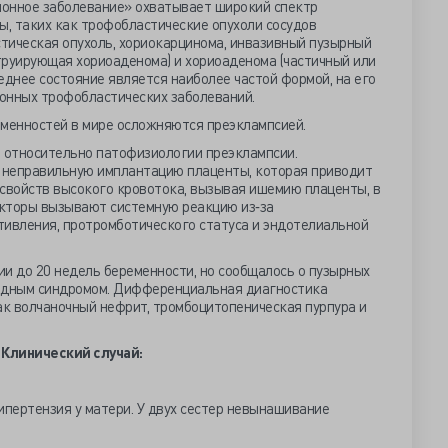
ионное заболевание» охватывает широкий спектр
ы, таких как трофобластические опухоли сосудов
тическая опухоль, хориокарцинома, инвазивный пузырный
руирующая хориоаденома) и хориоаденома (частичный или
еднее состояние является наиболее частой формой, на его
онных трофобластических заболеваний.
еменностей в мире осложняются преэклампсией.
 относительно патофизиологии преэклампсии.
 неправильную имплантацию плаценты, которая приводит
 свойств высокого кровотока, вызывая ишемию плаценты, в
кторы вызывают системную реакцию из‐за
тивления, протромботического статуса и эндотелиальной
и до 20 недель беременности, но сообщалось о пузырных
пидным синдромом. Дифференциальная диагностика
ак волчаночный нефрит, тромбоцитопеническая пурпура и
Клинический случай:
пертензия у матери. У двух сестер невынашивание