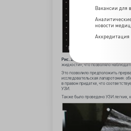
Вакансии для 
Аналитически
новости меди
Аккредитация 
Рис. 2. УЗИ органов малого таза
пос
жидкости», что позволяло наблюдать
Это позволило предположить прерв
исследовательская лапаротомия: об
в правом придатке, что соответству
УЗИ.
Также было проведено УЗИ легких, 