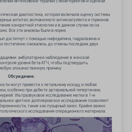
лении интенсивной терапии с мониторингом и оценкой
гическая диагностика, которая включала оценку системы
ерных антител, волчаночного антикоагулянта и гормонов
ния конкретной этиологии и в данном случае из‐за
ию. Все эти анализы были в норме.
ыл достигнут с помощью нифедипина, гидралазина и
х постепенно снижались до отмены последних двух
дациями: амбулаторное наблюдение в женской
контроля уровня бета‐ХГЧ, чтобы подтвердить
любую злокачественную причину.
Обсуждение:
ности могут привести к летальному исходу, и любая
ки, особенно при дебюте артериальной гипертензии,
инурией. Ультразвуковое исследование матки в 1-м
инальное цветное допплеровское исследование позволяют
беременности, такие как пузырный занос. Крайне важно
тологического исследования операционного материала.