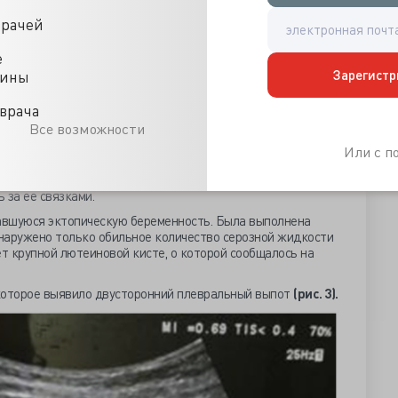
врачей
е
Зарегистр
цины
врача
Все возможности
Или с 
ле аспирации матки: матка плавает в «свободной
 за ее связками.
авшуюся эктопическую беременность. Была выполнена
наружено только обильное количество серозной жидкости
ет крупной лютеиновой кисте, о которой сообщалось на
которое выявило двусторонний плевральный выпот
(рис. 3).