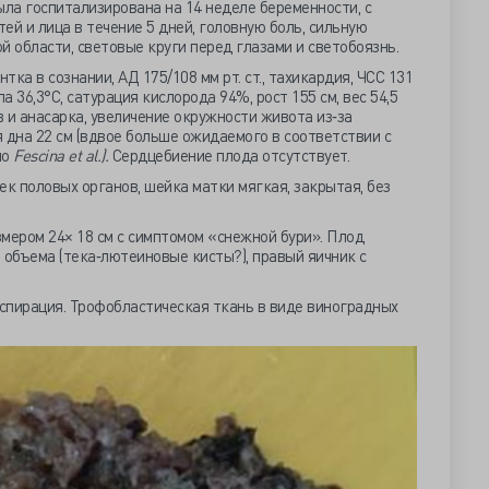
ла госпитализирована на 14 неделе беременности, с
ей и лица в течение 5 дней, головную боль, сильную
ой области, световые круги перед глазами и светобоязнь.
тка в сознании, АД 175/108 мм рт. ст., тахикардия, ЧСС 131
а 36,3°C, сатурация кислорода 94%, рост 155 см, вес 54,5
 и анасарка, увеличение окружности живота из‐за
 дна 22 см (вдвое больше ожидаемого в соответствии с
по
Fescina et al.).
Сердцебиение плода отсутствует.
ек половых органов, шейка матки мягкая, закрытая, без
мером 24× 18 см с симптомом «снежной бури». Плод
 объема (тека‐лютеиновые кисты?), правый яичник с
спирация. Трофобластическая ткань в виде виноградных