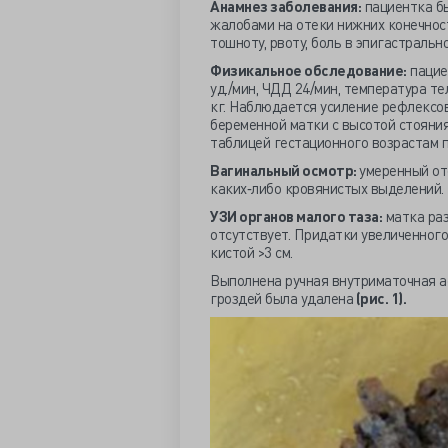
Анамнез заболевания:
пациентка бы
жалобами на отеки нижних конечност
тошноту, рвоту, боль в эпигастральн
Физикальное обследование:
пациен
уд./мин, ЧДД 24/мин, температура тел
кг. Наблюдается усиление рефлексов
беременной матки с высотой стояния
таблицей гестационного возрастам 
Вагинальный осмотр:
умеренный от
каких‐либо кровянистых выделений.
УЗИ органов малого таза:
матка раз
отсутствует. Придатки увеличенного
кистой >3 см.
Выполнена ручная внутриматочная а
гроздей была удалена
(рис. 1).