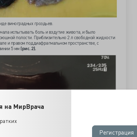
иде виноградных гроздьев.
чала испытывать боль и вздутие живота, и было
рюшной полости. Приблизительно 2 л свободной жидкости
але и правом поддиафрагмальном пространстве, с
линии 5 мм
(рис. 2).
я на МирВрача
кратких
Регистрация
Регистрация