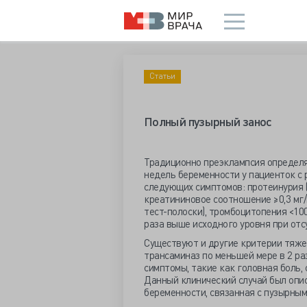
Статьи
Полный пузырный занос
Традиционно преэклампсия определяе
недель беременности у пациенток с
следующих симптомов: протеинурия (
креатининовое соотношение ≥0,3 мг/
тест-полоски), тромбоцитопения <100
раза выше исходного уровня при отс
Существуют и другие критерии тяже
трансаминаз по меньшей мере в 2 ра
симптомы, такие как головная боль,
Данный клинический случай был опис
беременности, связанная с пузырным