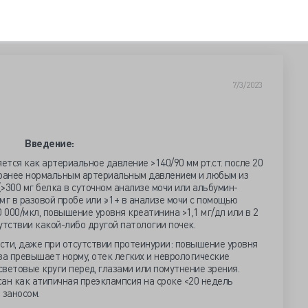
7/3/2023
Введение:
тся как артериальное давление >140/90 мм рт.ст. после 20
 ранее нормальным артериальным давлением и любым из
>300 мг белка в суточном анализе мочи или альбумин-
мг в разовой пробе или ≥1+ в анализе мочи с помощью
 000/мкл, повышение уровня креатинина >1,1 мг/дл или в 2
утствии какой-либо другой патологии почек.
сти, даже при отсутствии протеинурии: повышение уровня
за превышает норму, отек легких и неврологические
 световые круги перед глазами или помутнение зрения.
ан как атипичная преэклампсия на сроке <20 недель
 заносом.