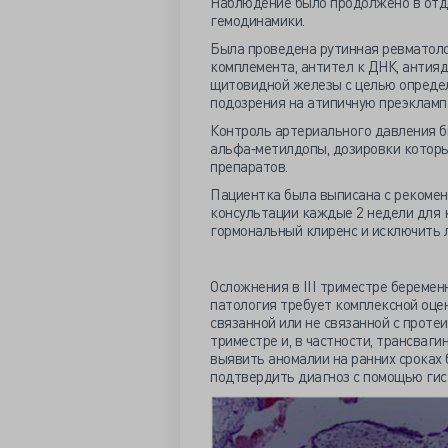
Наблюдение было продолжено в отде
гемодинамики.
Была проведена рутинная ревматоло
комплемента, антител к ДНК, антияд
щитовидной железы с целью определе
подозрения на атипичную преэклампс
Контроль артериального давления б
альфа‐метилдопы, дозировки которы
препаратов.
Пациентка была выписана с рекомен
консультации каждые 2 недели для 
гормональный клиренс и исключить 
Осложнения в III триместре беремен
патология требует комплексной оцен
связанной или не связанной с проте
триместре и, в частности, трансваг
выявить аномалии на ранних сроках 
подтвердить диагноз с помощью гис