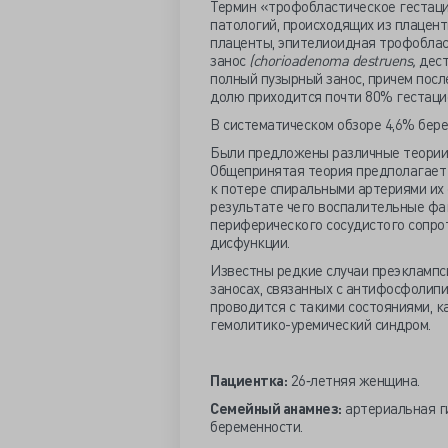
Термин «трофобластическое гестац
патологий, происходящих из плацент
плаценты, эпителиоидная трофоблас
занос
(chorioadenoma destruens,
дест
полный пузырный занос, причем посл
долю приходится почти 80% гестаци
В систематическом обзоре 4,6% бер
Были предложены различные теории
Общепринятая теория предполагает
к потере спиральными артериями их
результате чего воспалительные фа
периферического сосудистого сопро
дисфункции.
Известны редкие случаи преэклампси
заносах, связанных с антифосфоли
проводится с такими состояниями, к
гемолитико-уремический синдром.
Пациентка:
26‐летняя женщина.
Семейный анамнез:
артериальная ги
беременности.