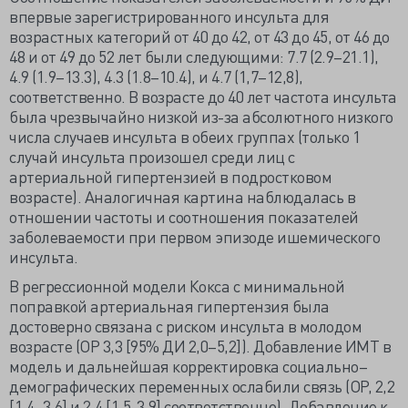
впервые зарегистрированного инсульта для
возрастных категорий от 40 до 42, от 43 до 45, от 46 до
48 и от 49 до 52 лет были следующими: 7.7 (2.9–21.1),
4.9 (1.9–13.3), 4.3 (1.8–10.4), и 4.7 (1,7–12,8),
соответственно. В возрасте до 40 лет частота инсульта
была чрезвычайно низкой из-за абсолютного низкого
числа случаев инсульта в обеих группах (только 1
случай инсульта произошел среди лиц с
артериальной гипертензией в подростковом
возрасте). Аналогичная картина наблюдалась в
отношении частоты и соотношения показателей
заболеваемости при первом эпизоде ишемического
инсульта.
В регрессионной модели Кокса с минимальной
поправкой артериальная гипертензия была
достоверно связана с риском инсульта в молодом
возрасте (ОР 3,3 [95% ДИ 2,0–5,2]). Добавление ИМТ в
модель и дальнейшая корректировка социально–
демографических переменных ослабили связь (ОР, 2,2
[1,4–3,6] и 2,4 [1,5-3,9] соответственно). Добавление к