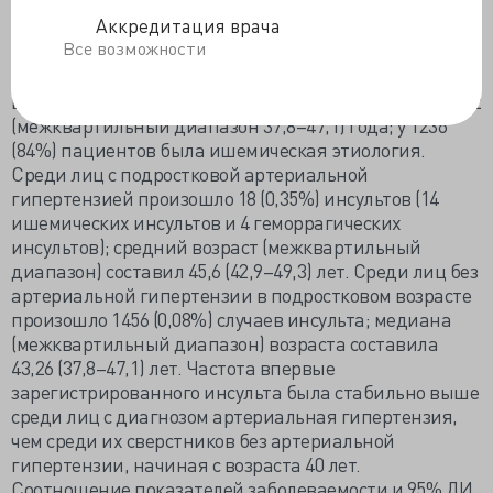
За совокупный период наблюдения в 11 386 187
Аккредитация врача
человеко-лет в Израильском национальном реестре
Все возможности
инсультов было зарегистрировано 1474 впервые
задокументированных случая инсульта. Средний
возраст на момент постановки диагноза составил 43,2
(межквартильный диапазон 37,8–47,1) года; у 1236
(84%) пациентов была ишемическая этиология.
Среди лиц с подростковой артериальной
гипертензией произошло 18 (0,35%) инсультов (14
ишемических инсультов и 4 геморрагических
инсультов); средний возраст (межквартильный
диапазон) составил 45,6 (42,9–49,3) лет. Среди лиц без
артериальной гипертензии в подростковом возрасте
произошло 1456 (0,08%) случаев инсульта; медиана
(межквартильный диапазон) возраста составила
43,26 (37,8–47,1) лет. Частота впервые
зарегистрированного инсульта была стабильно выше
среди лиц с диагнозом артериальная гипертензия,
чем среди их сверстников без артериальной
гипертензии, начиная с возраста 40 лет.
Соотношение показателей заболеваемости и 95% ДИ