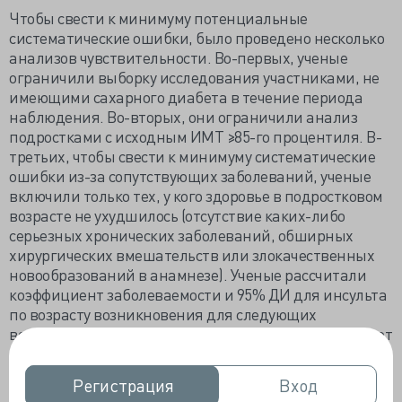
Чтобы свести к минимуму потенциальные
систематические ошибки, было проведено несколько
анализов чувствительности. Во-первых, ученые
ограничили выборку исследования участниками, не
имеющими сахарного диабета в течение периода
наблюдения. Во-вторых, они ограничили анализ
подростками с исходным ИМТ ≥85-го процентиля. В-
третьих, чтобы свести к минимуму систематические
ошибки из-за сопутствующих заболеваний, ученые
включили только тех, у кого здоровье в подростковом
возрасте не ухудшилось (отсутствие каких-либо
серьезных хронических заболеваний, обширных
хирургических вмешательств или злокачественных
новообразований в анамнезе). Ученые рассчитали
коэффициент заболеваемости и 95% ДИ для инсульта
по возрасту возникновения для следующих
возрастных диапазонов: <40, от 40 до 42, от 43 до 45, от
46 до 48 и от 49 до 52 лет.
Для анализа использовались программное
Регистрация
Регистрация
Вход
Вход
обеспечение SPSS версии 25
(International Business