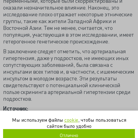
переменными, которые были скорректированы и
оказали незначительное влияние. Наконец, это
исследование плохо отражает некоторые этнические
группы, такие как жители Западной Африки и
Восточной Азии. Тем не менее, считается, что
популяция, участвующая в этом исследовании, имеет
гетерогенное генетическое происхождение.
В заключение следует отметить, что артериальная
гипертензия, даже у подростков, не имеющих иных
сопутствующих заболеваний, была связана с
инсультами всех типов и, в частности, с ишемическим
инсультом в молодом возрасте. Эти результаты
свидетельствуют о потенциальной клинической
пользе скрининга артериальной гипертензии среди
подростков.
Источник:
https://www.medscape.com/s/viewarticle/992510_4
Мы используем файлы
cookie
, чтобы пользоваться
сайтом было удобно
артериальная гипертензия
инсульт
ишемия
Отлично