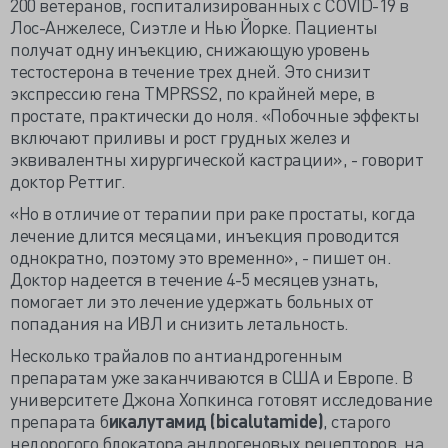
200 ветеранов, госпитализированных с COVID-19 в
Лос-Анжелесе, Сиэтле и Нью Йорке. Пациенты
получат одну инъекцию, снижающую уровень
тестостерона в течение трех дней. Это снизит
экспрессию гена TMPRSS2, по крайней мере, в
простате, практически до ноля. «Побочные эффекты
включают приливы и рост грудных желез и
эквивалентны хирургической кастрации», - говорит
доктор Реттиг.
«Но в отличие от терапии при раке простаты, когда
лечение длится месяцами, инъекция проводится
однократно, поэтому это временно», - пишет он.
Доктор надеется в течение 4-5 месяцев узнать,
помогает ли это лечение удержать больных от
попадания на ИВЛ и снизить летальность.
Несколько трайалов по антиандрогенным
препаратам уже заканчиваются в США и Европе. В
университете Джона Хопкинса готовят исследование
препарата б
икалутамид (bicalutamide)
, старого
недорогого блокатора андрогеновых рецепторов, на