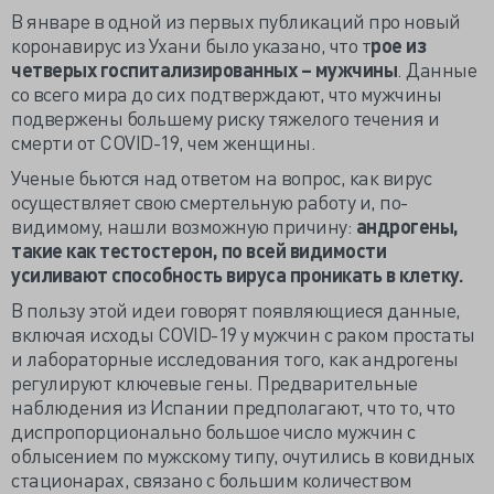
В январе в одной из первых публикаций про новый
коронавирус из Ухани было указано, что т
рое из
четверых госпитализированных – мужчины
. Данные
со всего мира до сих подтверждают, что мужчины
подвержены большему риску тяжелого течения и
смерти от COVID-19, чем женщины.
Ученые бьются над ответом на вопрос, как вирус
осуществляет свою смертельную работу и, по-
видимому, нашли возможную причину:
андрогены,
такие как тестостерон, по всей видимости
усиливают способность вируса проникать в клетку.
В пользу этой идеи говорят появляющиеся данные,
включая исходы COVID-19 у мужчин с раком простаты
и лабораторные исследования того, как андрогены
регулируют ключевые гены. Предварительные
наблюдения из Испании предполагают, что то, что
диспропорционально большое число мужчин с
облысением по мужскому типу, очутились в ковидных
стационарах, связано с большим количеством