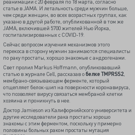
реанимации с 20 февраля по 18 марта, согласно
статье в JAMA. И летальность среди мужчин больше,
чем среди женщин, во всех возрастных группах, как
указано в другой работе, опубликованной в том же
JAMA, включившей 5700 жителей Нью Йорка,
госпитализированных с COVID-19.
Сейчас вопросом изучения механизмов этого
перекоса в сторону мужчин занимаются специалисты
по раку простаты, хорошо знакомые с андрогенами.
Свет пролил Markus Hoffmann, опубликовавший
статью в журнале Cell, рассказав о
белке TMPRSS2
,
мембрано-связывающем ферменте, который
отщепляет белок-шип на поверхности коронавируса,
что позволяет вирусу связаться мембраной клетки
хозяина и проникнуть в нее.
Доктор Jamieson из Калифорнийского университета и
другие исследователи рака простаты хорошо
знакомы с этим ферментом, поскольку у примерно
половины больных раком простаты мутация