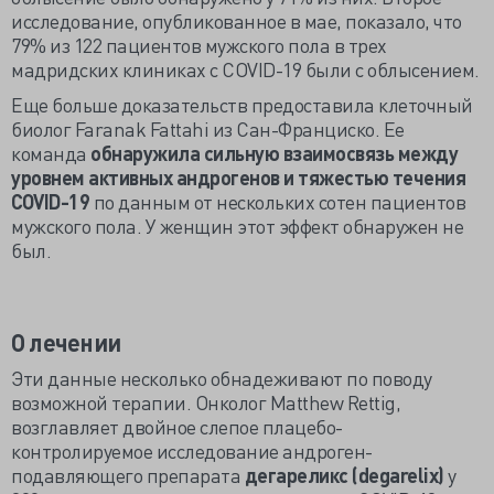
исследование, опубликованное в мае, показало, что
79% из 122 пациентов мужского пола в трех
мадридских клиниках с COVID-19 были с облысением.
Еще больше доказательств предоставила клеточный
биолог Faranak Fattahi из Сан-Франциско. Ее
команда
обнаружила сильную взаимосвязь между
уровнем активных андрогенов и тяжестью течения
COVID-19
по данным от нескольких сотен пациентов
мужского пола. У женщин этот эффект обнаружен не
был.
О лечении
Эти данные несколько обнадеживают по поводу
возможной терапии. Онколог Matthew Rettig,
возглавляет двойное слепое плацебо-
контролируемое исследование андроген-
подавляющего препарата
дегареликс (degarelix)
у