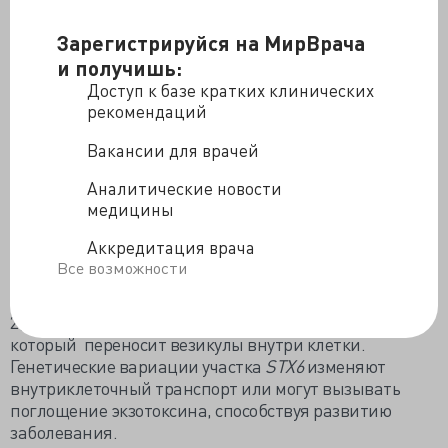
вариации в трёх участках:
EIF2AK3, STX6 и MOBP
.
Исследование было воспроизведено повторно: 1051
Зарегистрируйся на МирВрача
подтвержденный случай ПСП сравнили с 3560
и получишь:
образцами контрольной группы.
Доступ к базе кратких клинических
Идентифицировано три гена:
рекомендаций
1)
EIF2AK
3- ген, который кодирует «отзыв
Вакансии для врачей
неструктурированных белков» (UPR) при
строительстве эндоплазматической сети. UPR
Аналитические новости
разрушает белки с неправильной конформацией, в
медицины
перспективе угрожающие стать токсичными.
Нарушение работы UPR, по мнению исследователей,
Аккредитация врача
может влиять на риск развития ПСП и, возможно, на
Все возможности
течение болезни.
2)
STX6
кодирует белок, называемый syntaxin 6,
который переносит везикулы внутри клетки.
Генетические вариации участка
STX6
изменяют
внутриклеточный транспорт или могут вызывать
поглощение экзотоксина, способствуя развитию
заболевания.