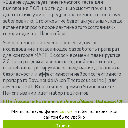
«Еще не существует генетического теста для
выявления ПСП, но эти данные смогут помочь в
диагностике у лиц с предрасположенностью к этому
заболеванию. Это открытие будет актуальным, когда
встанет вопрос о профилактике этого состояния»-
говорит доктор Шелленберг.
Ученые теперь нацелены провести другое
исследование, позволяющее разработать препарат
для контроля МАРТ. В скором времени планируются
2-3 фазы рандомизированного, двойного слепого,
плацебо-контролируемое исследование для оценки
безопасности и эффективности нейропротективного
препарата Davunetide (Allon Therapeutics Inc.) для
лечения ПСП. В настоящее время в Университете
Пенсильвании идет набор пациентов.
http://www.uphs.upenn.edu/news/News_Releases/20
11/06/brain-disease/
Мы используем файлы
cookie
, чтобы пользоваться
Материал подготовила Ильич Екатерина
сайтом было удобно
Отлично