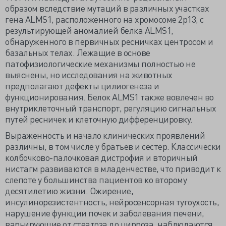
образом вследствие мутаций в различных участках
гена ALMS1, расположенного на хромосоме 2p13, с
результирующей аномалией белка ALMS1,
обнаруженного в первичных ресничках центросом и
базальных телах. Лежащие в основе
патофизиологические механизмы полностью не
выяснены, но исследования на животных
предполагают дефекты цилиогенеза и
функционирования. Белок ALMS1 также вовлечен во
внутриклеточный транспорт, регуляцию сигнальных
путей ресничек и клеточную дифференцировку.
Выраженность и начало клинических проявлений
различны, в том числе у братьев и сестер. Классически
колбочково-палочковая дистрофия и вторичный
нистагм развиваются в младенчестве, что приводит к
слепоте у большинства пациентов ко второму
десятилетию жизни. Ожирение,
инсулинорезистентность, нейросенсорная тугоухость,
нарушение функции почек и заболевания печени,
варьирующие от стеатоза до цирроза, наблюдаются