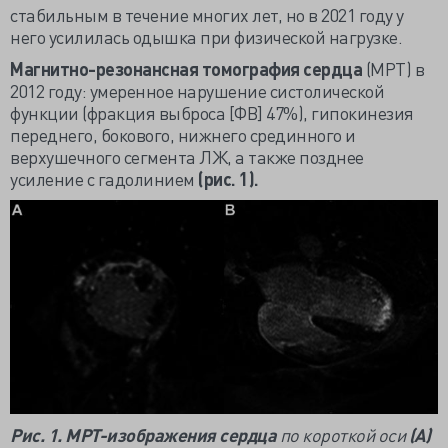
стабильным в течение многих лет, но в 2021 году у
него усилилась одышка при физической нагрузке.
Магнитно-резонансная томография сердца
(МРТ) в
2012 году: умеренное нарушение систолической
функции (фракция выброса [ФВ] 47%), гипокинезия
переднего, бокового, нижнего срединного и
верхушечного сегмента ЛЖ, а также позднее
усиление с гадолинием
(рис. 1).
Рис. 1. МРТ-изображения сердца
по короткой оси
(А)