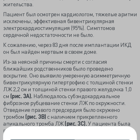
жительства.
Пациент был осмотрен кардиологом, тяжелые аритми
исключены, эффективная бивентрикулярная
электрокардиостимуляция (95%). Симптомов
сердечной недостаточности не было.
К сожалению, через 83 дня после имплантации ИКД
он был найден мертвым в своем доме.
Из-за неясной причины смерти с согласия
ближайших родственников было проведено
вскрытие. Оно выявило умеренную асимметричную
бивентрикулярную гипертрофию с толщиной стенки
ЛЖ 2,2 см и толщиной стенки правого желудочка 1,0
см
(рис. 3А).
Наблюдалось субэндокардиальное
фиброзное рубцевание стенки ЛЖ по окружности.
Отведение правого предсердия было окружено
тромбом
(рис. 3B)
с наличием прикрепленного
апикального тромба ЛЖ
(рис. 3C).
У пациента была
прогрессирующая ишемическая болезнь сердца:
левая передняя нисходящая артерия имела стеноз