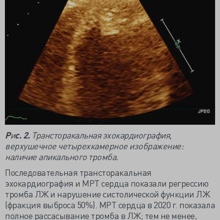
Р
и
с. 2.
Трансторакальная эхокардиография,
верхушечное четырехкамерное изображение:
наличие апикального тромба.
Последовательная трансторакальная
эхокардиография и МРТ сердца показали регрессию
тромба ЛЖ и нарушение систолической функции ЛЖ
(фракция выброса 50%). МРТ сердца в 2020 г. показала
полное рассасывание тромба в ЛЖ; тем не менее,