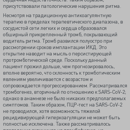
присутствовали патологические нарушения ритма.
Несмотря на традиционную антикоагулянтную
терапию в пределах терапевтического диапазона, в
сосудистой сети легких и сердца образовался
обширный прикрепленный тромб, покрывающий
водитель ритма. Тромб развился полуостро при
рассмотрении сроков имплантации ИКД. Это
открытие наводит на мысль о персистирующей
протромботической среде. Поскольку данный
пациент прожил дольше, чем прогнозировалось,
вполне вероятно, что склонность к тромботическим
явлениям увеличивается с возрастом и
сопровождается прогрессированием. Рассматривался
тромбогенез, вторичный по отношению к SARS-CoV-2;
однако в анамнезе не было никаких предполагаемых
симптомов. Таким образом, ПЦР-тест на SARS-CoV-2
не проводился, хотя возможность тяжелой
рецидивирующей гиперкоагуляции не может быть
полностью исключена. Также рассматривалось
проведение скрининга на тромбофилию, но