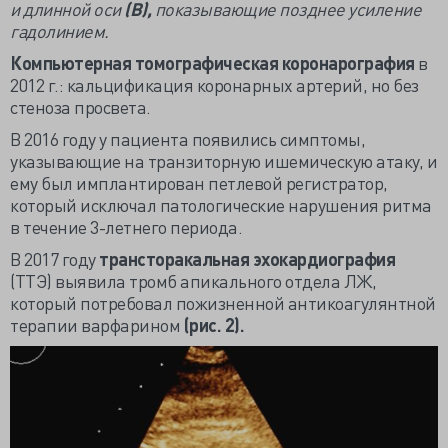
и длинной оси
(В),
показывающие позднее усиление
гадолинием.
Компьютерная томографическая коронарография
в
2012 г.: кальцификация коронарных артерий, но без
стеноза просвета.
В 2016 году у пациента появились симптомы,
указывающие на транзиторную ишемическую атаку, и
ему был имплантирован петлевой регистратор,
который исключал патологические нарушения ритма
в течение 3-летнего периода.
В 2017 году
трансторакальная эхокардиография
(ТТЭ) выявила тромб апикального отдела ЛЖ,
который потребовал пожизненной антикоагулянтной
терапии варфарином
(рис. 2).