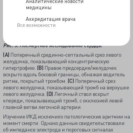
Аналитические новости
медицины
Аккредитация врача
Все возможности
Рис. 3. Посмертное исследование сердца.
(А)
Поперечный срединно-септальный срез левого
желудочка, показывающий концентрическую
гипертрофию.
(В)
Правое предсердие/желудочек
вскрыто вдоль боковой границы, обнажая водитель
ритма, покрытый тромбом.
(C)
Поперечный срез
левого желудочка, показывающий тромб на верхушке
левого желудочка.
(D)
Легочный ствол вскрыт
кпереди, показывающий тромб, с окклюзией левой
главной ветви легочной артерии.
Изучение ИКД исключило патологические аритмии на
момент смерти. Однако данные свидетельствовали
об импедансе электрода и пороговых сигналах