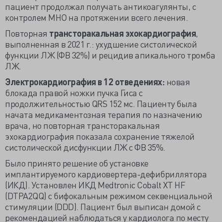
пациент продолжал получать антикоагулянты, с
контролем МНО на протяжении всего лечения.
Повторная
трансторакальная эхокардиография
,
выполненная в 2021 г.: ухудшение систолической
функции ЛЖ (ФВ 32%) и рецидив апикального тромба
ЛЖ.
Электрокардиография в 12 отведениях:
новая
блокада правой ножки пучка Гиса с
продолжительностью QRS 152 мс. Пациенту была
начата медикаментозная терапия по назначению
врача, но повторная трансторакальная
эхокардиография показала сохранение тяжелой
систолической дисфункции ЛЖ с ФВ 35%.
Было принято решение об установке
имплантируемого кардиовертера-дефибриллятора
(ИКД). Установлен ИКД Medtronic Cobalt XT HF
(DTPA2QQ) с бифокальным режимом секвенциальной
стимуляции (DDD). Пациент был выписан домой с
рекомендацией наблюдаться у кардиолога по месту