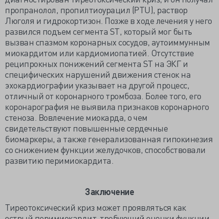
пропранолол, пропилтиоурацил (PTU), раствор
Люголя и гидрокортизон. Позже в ходе лечения у него
развился подъем сегмента ST, который мог быть
вызван спазмом коронарных сосудов, аутоиммунным
миокардитом или кардиомиопатией. Отсутствие
реципрокных понижений сегмента ST на ЭКГ и
специфических нарушений движения стенок на
эхокардиографии указывает на другой процесс,
отличный от коронарного тромбоза. Более того, его
коронарография не выявила признаков коронарного
стеноза. Вовлечение миокарда, о чем
свидетельствуют повышенные сердечные
биомаркеры, а также генерализованная гипокинезия
со снижением функции желудочков, способствовали
развитию перимиокардита.
Заключение
Тиреотоксический криз может проявляться как
острый перимиокардит, требующий оценки функции