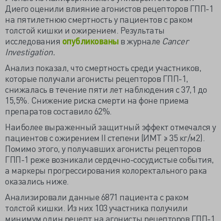
Диего оценили влияние агонистов рецепторов ГПП-1
на пятилетнюю смертность у пациентов с раком
толстой кишки и ожирением. Результаты
исследования
опубликованы
в журнале
Cancer
Investigation.
Анализ показал, что смертность среди участников,
которые получали агонисты рецепторов ГПП-1,
снижалась в течение пяти лет наблюдения с 37,1 до
15,5%. Снижение риска смерти на фоне приема
препаратов составило 62%.
Наиболее выраженный защитный эффект отмечался у
пациентов с ожирением II степени (ИМТ ≥ 35 кг/м2).
Помимо этого, у получавших агонисты рецепторов
ГПП-1 реже возникали сердечно-сосудистые события,
а маркеры прогрессирования колоректального рака
оказались ниже.
Анализировали данные 6871 пациента с раком
толстой кишки. Из них 103 участника получили
минимум один рецепт на агонисты рецепторов ГПП-1