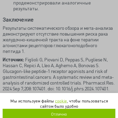
продемонстрировали аналогичные
результаты.
Заключение
Результаты систематического обзора и мета-анализа
демонстрируют отсутствие повышения риска рака
желудочно-кишечной тракта на фоне терапии
агонистами рецепторов глюкагоноподобного
пептида 1.
Источник:
Figlioli G, Piovani D, Peppas S, Pugliese N,
Hassan C, Repici A, Lleo A, Aghemo A, Bonovas S.
Glucagon-like peptide-1 receptor agonists and risk of
gastrointestinal cancers: A systematic review and meta-
analysis of randomized controlled trials. Pharmacol Res.
2024 Sep 7;208:107401. doi: 10.1016/j.phrs.2024.107401.
Источник
Мы используем файлы
cookie
, чтобы пользоваться
сайтом было удобно
колоректальный рак
онкология
эндокринология
Отлично