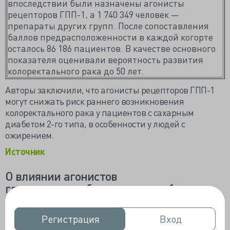
впоследствии были назначены агонисты
рецепторов ГПП-1, а 1 740 349 человек —
препараты других групп. После сопоставления
баллов предрасположенности в каждой когорте
осталось 86 186 пациентов. В качестве основного
показателя оценивали вероятность развития
колоректального рака до 50 лет.
Авторы заключили, что агонисты рецепторов ГПП-1
могут снижать риск раннего возникновения
колоректального рака у пациентов с сахарным
диабетом 2-го типа, в особенности у людей с
ожирением.
Источник
О влиянии агонистов
глюкагоноподобного пептида-1 на
онкологический риск
Популярность агонистов рецепторов
Регистрация
Регистрация
Вход
Вход
глюкагоноподобного пептида-1 (аГПП-1) в терапии