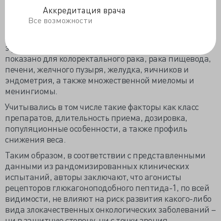
рака почек (относительный риск 1,12) – эти данные
Аккредитация врача
были отмечены средним уровнем доказательности.
Все возможности
Кроме того, отсутствие эффекта (либо наличие малого
эффекта) с низким уровнем доказательности было
показано для колоректального рака, рака пищевода,
печени, желчного пузыря, желудка, яичников и
эндометрия, а также множественной миеломы и
менингиомы.
Учитывались в том числе такие факторы как класс
препаратов, длительность приема, дозировка,
популяционные особенности, а также профиль
снижения веса.
Таким образом, в соответствии с представленными
данными из рандомизированных клинических
испытаний, авторы заключают, что агонисты
рецепторов глюкагоноподобного пептида-1, по всей
видимости, не влияют на риск развития какого-либо
вида злокачественных онкологических заболеваний –
ни в защитную сторону, ни с точки зрения