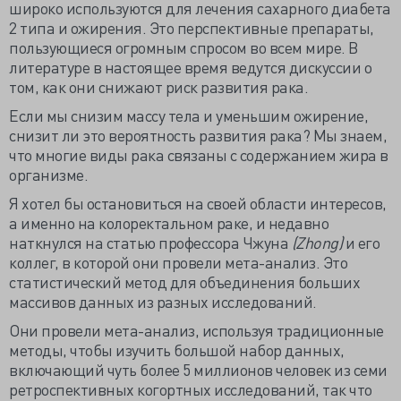
широко используются для лечения сахарного диабета
2 типа и ожирения. Это перспективные препараты,
пользующиеся огромным спросом во всем мире. В
литературе в настоящее время ведутся дискуссии о
том, как они снижают риск развития рака.
Если мы снизим массу тела и уменьшим ожирение,
снизит ли это вероятность развития рака? Мы знаем,
что многие виды рака связаны с содержанием жира в
организме.
Я хотел бы остановиться на своей области интересов,
а именно на колоректальном раке, и недавно
наткнулся на статью профессора Чжуна
(Zhong)
и его
коллег, в которой они провели мета-анализ. Это
статистический метод для объединения больших
массивов данных из разных исследований.
Они провели мета-анализ, используя традиционные
методы, чтобы изучить большой набор данных,
включающий чуть более 5 миллионов человек из семи
ретроспективных когортных исследований, так что