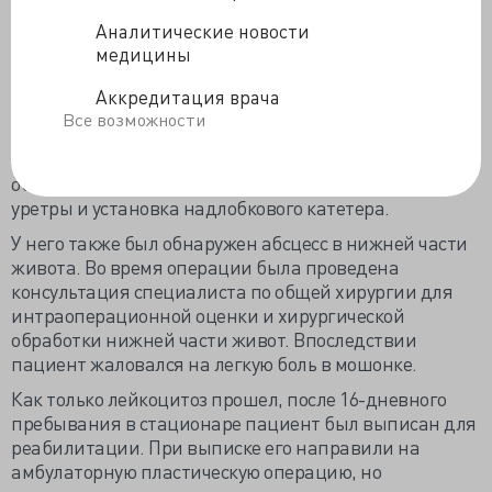
Гистопатологическое исследование
образца:
гангренозный некроз дистального отдела полового
Аналитические новости
члена, воспаление, образование очаговых абсцессов,
медицины
грануляционной ткани и изъязвлений. Признаки
Аккредитация врача
карциномы отсутствуют.
Все возможности
Неделю спустя пациенту потребовалась повторная
хирургическая обработка мошонки и лобковой
области. В это время ему было проведено закрытие
уретры и установка надлобкового катетера.
У него также был обнаружен абсцесс в нижней части
живота. Во время операции была проведена
консультация специалиста по общей хирургии для
интраоперационной оценки и хирургической
обработки нижней части живот. Впоследствии
пациент жаловался на легкую боль в мошонке.
Как только лейкоцитоз прошел, после 16-дневного
пребывания в стационаре пациент был выписан для
реабилитации. При выписке его направили на
амбулаторную пластическую операцию, но