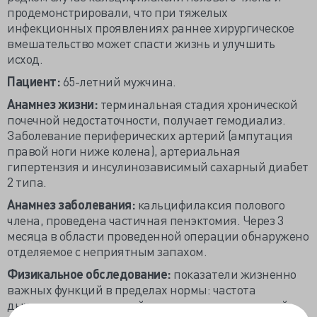
продемонстрировали, что при тяжелых
инфекционных проявлениях раннее хирургическое
вмешательство может спасти жизнь и улучшить
исход.
Пациент:
65-летний мужчина.
Анамнез жизни:
терминальная стадия хронической
почечной недостаточности, получает гемодиализ.
Заболевание периферических артерий (ампутация
правой ноги ниже колена), артериальная
гипертензия и инсулинозависимый сахарный диабет
2 типа.
Анамнез заболевания:
кальцифилаксия полового
члена, проведена частичная пенэктомия. Через 3
месяца в области проведенной операции обнаружено
отделяемое с неприятным запахом.
Физикальное обследование:
показатели жизненно
важных функций в пределах нормы: частота
дыхательных движений и сердечных сокращений,