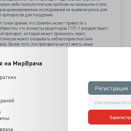
каких-либо психологических проблем на начальном этапе.
 рандомизированных исследований не выявили риска для
 препаратов для похудения.
 точки зрения, что Оземпик может привести к
. Известно, что агонисты рецепторов ГПП-1 воздействуют
ой препарат, который может проникать через
етически может оказывать неблагоприятное (или
ику. Кроме того, эти препараты могут иметь иные
мимо их способности снижать аппетит: уменьшать
дам по магазинам, снижать потребление алкоголя и
нечно, хорошо, но возникает вопрос, не могут ли они каким-
я на МирВрача
хологического вознаграждения и, возможно, нарушить ее
ет привести к отчаянию.
кратких
 всех жителях Швеции и Дании (по статистике, самые
ачали принимать семаглутид или лираглутид для лечения
Регистрация
Регистрация
о 2021 год. В качестве контрольной группы ученые
абетом, которые начали принимать ингибиторы SGLT2 в те
пользуются для лечения сахарного диабета, но стоит
врачей
оказывают существенного влияния на вес.
е
 назначен Оземпик или его аналог, а 174 036 человек
Зарегистр
цины
исследование. Пациенты, принимавшие Оземпик,
врача