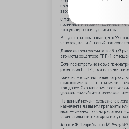
отличались от тех, кто принимал ин
принимавшие Оземпик, чаще были же
заболеваниями, чаще имели диагноз 
С психиатрической точки зрения, ли
принимали или ранее принимали ант
консультирование у психиатра.
Результаты показывают, что 77 новы
человек), как и 71 новый пользовател
Далее авторы рассчитали общий рис
агонисты рецептора ГПП-1 (отношение
Если посмотреть на новые психиатри
рецептора ГПП-1, то это, по-видимом
Конечно же, суицид является резул
психологического состояния человека
так далее. Скандинавия с ее высок
уровнем самоубийств, возможно, нес
На данный момент серьезного риска 
назначаете ли вы эти препараты или
мозг — именно так они работают. Н
отрицательными, которые могут возн
Автор:
Ф. Перри Уилсон (
F. Perry Wil