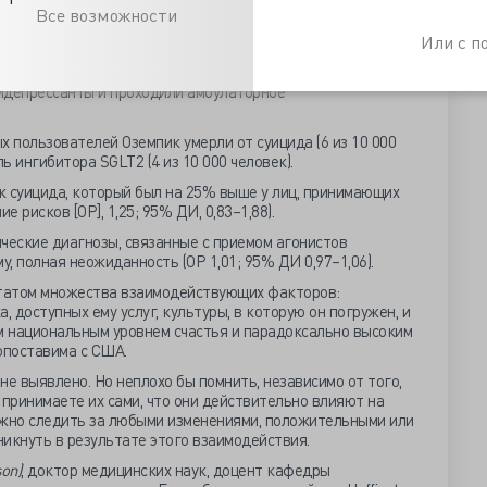
гибиторы SGLT2. Шведские данные показывают, что лица,
Все возможности
нского пола, реже страдали сердечно-сосудистыми
ожирения и чаще принимали инсулин.
Или с 
ца, принимавшие Оземпик, с большей вероятностью
идепрессанты и проходили амбулаторное
х пользователей Оземпик умерли от суицида (6 из 10 000
ь ингибитора SGLT2 (4 из 10 000 человек).
к суицида, который был на 25% выше у лиц, принимающих
 рисков [ОР], 1,25; 95% ДИ, 0,83–1,88).
ческие диагнозы, связанные с приемом агонистов
у, полная неожиданность (ОР 1,01; 95% ДИ 0,97–1,06).
ьтатом множества взаимодействующих факторов:
, доступных ему услуг, культуры, в которую он погружен, и
им национальным уровнем счастья и парадоксально высоким
опоставима с США.
не выявлено. Но неплохо бы помнить, независимо от того,
 принимаете их сами, что они действительно влияют на
ужно следить за любыми изменениями, положительными или
икнуть в результате этого взаимодействия.
son)
, доктор медицинских наук, доцент кафедры