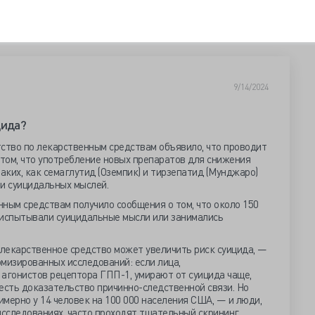
9/14/2024
цида?
тство по лекарственным средствам объявило, что проводит
том, что употребление новых препаратов для снижения
аких, как семаглутид (Оземпик) и тирзепатид (Мунджаро)
и суицидальных мыслей.
ным средствам получило сообщения о том, что около 150
 испытывали суицидальные мысли или занимались
 лекарственное средство может увеличить риск суицида, —
мизированных исследований: если лица,
 агонистов рецептора ГПП-1, умирают от суицида чаще,
 есть доказательство причинно-следственной связи. Но
мерно у 14 человек на 100 000 населения США, — и люди,
сследованиях, часто проходят тщательный скрининг,