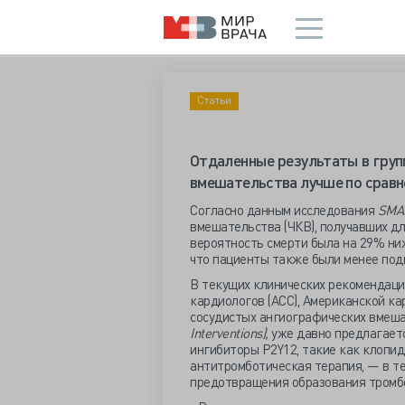
Статьи
Отдаленные результаты в груп
вмешательства лучше по сравн
Согласно данным исследования
SMA
вмешательства (ЧКВ), получавших д
вероятность смерти была на 29% ниже
что пациенты также были менее под
В текущих клинических рекомендаци
кардиологов (ACC), Американской к
сосудистых ангиографических вмеш
Interventions),
уже давно предлагаетс
ингибиторы P2Y12, такие как клопид
антитромботическая терапия, — в те
предотвращения образования тромбо