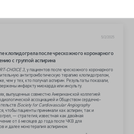
5/2/2025
пе клопидогрела после чрескожного коронарного
ению с группой аспирина
RT-CHOICE 3,
у пациентов после чрескожного коронарного
лительную антитромботическую терапию клопидогрелом,
, чем у тех, кто получал аспирин. Результаты показали,
вержены инфаркту миокарда или инсульту.
ях, выпущенных совместно Американской коллегией
ардиологической ассоциацией и Обществом сердечно-
ательств
(Society for Cardiovascular Angiography
я, чтобы пациенты принимали как аспирин, так и
огрел, — стратегия, известная как двойная
чение от 6 месяцев до года после ЧКВ для
в и далее монотерапия аспирином.