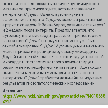
позволили предположить наличие аутоиммунного
механизма при миокардите, ассоциированном с
энтеритом
C. jejuni.
Однако аутоиммунные
осложнения энтерита
C. jejuni
, включая реактивный
артрит и синдром Гийена–Барре, развиваются через 1
и 2 недели после энтерита. Предполагается, что
аутоиммунный миокардит развился при повторном
заражении
C. jejuni,
потому что пациент уже был
сенсибилизирован
C. jejuni.
Аутоиммунный механизм
может привести к рецидивирующему миокардиту.
Другой гипотезой является токсин-индуцированный
миокардит, гистология которого демонстрирует
различные неспецифические паттерны. Однако для
выявления механизма миокардита, связанного с
энтеритом
C. jejuni,
требуется дальнейшее изучение
результатов гистопатологических исследований.
Источник:
https://www.ncbi.nlm.nih.gov/pmc/articles/PMC10658
291/