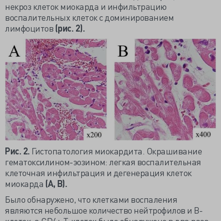
некроз клеток миокарда и инфильтрацию
воспалительных клеток с доминированием
лимфоцитов
(рис. 2).
Рис. 2.
Гистопатология миокардита. Окрашивание
гематоксилином-эозином: легкая воспалительная
клеточная инфильтрация и дегенерация клеток
миокарда
(A, B).
Было обнаружено, что клетками воспаления
являются небольшое количество нейтрофилов и В-
клеток, а CD4+ Т-клеток было обнаружено в два раза