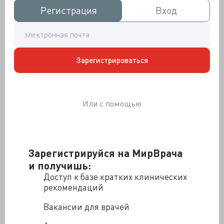
Регистрация
Регистрация
Вход
Вход
Рис. 1.
Магнитно-резонансная томография.
(А)
Т2-
взвешенное изображение, показывающее область
высокой интенсивности в нижней стенке левого
желудочка (белая стрелка).
(В)
Последовательность
Зарегистрироваться
импульсов инверсия-восстановление, показывающая
позднее усиление с гадолинием в нижней стенке
левого желудочка (белая стрелка).
Была проведена коронарография, чтобы исключить
Или с помощью
наличие острого коронарного синдрома. Стеноза или
ограничения кровотока в коронарной артерии
обнаружено не было, и была выполнена
эндомиокардиальная биопсия правого желудочка.
Зарегистрируйся на МирВрача
Сывороточные антитела к вирусу и аутоантитела к
и получишь:
коллагеновой болезни, вызывающей миокардит,
Доступ к базе кратких клинических
были отрицательными. Парные сыворотки были
рекомендаций
изучены через 14 дней после появления симптомов.
Вакансии для врачей
Бактериологический посев крови:
отрицательный
результат.