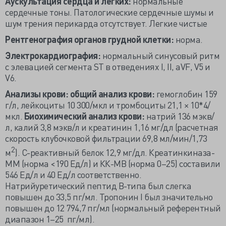
Аускультация сердца и легких:
нормальные
сердечные тоны. Патологические сердечные шумы и
шум трения перикарда отсутствует. Легкие чистые
Рентгенография органов грудной клетки:
норма.
Электрокардиография:
нормальный синусовый ритм
с элевацией сегмента ST в отведениях I, II, aVF, V5 и
V6.
Анализы крови:
общий анализ крови:
гемоглобин 159
г/л, лейкоциты 10 300/мкл и тромбоциты 21,1 × 10*4/
мкл.
Биохимический анализ крови:
натрий 136 мэкв/
л, калий 3,8 мэкв/л и креатинин 1,16 мг/дл (расчетная
скорость клубочковой фильтрации 69,8 мл/мин/1,73
2
м
). С-реактивный белок 12,9 мг/дл. Креатинкиназа-
ММ (норма <190 Ед/л) и КК-МВ (норма 0–25) составили
546 Ед/л и 40 Ед/л соответственно.
Натрийуретический пептид В-типа был слегка
повышен до 33,5 пг/мл. Тропонин I был значительно
повышен до 12 794,7 пг/мл (нормальный референтный
диапазон 1–25 пг/мл).