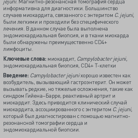
jejuni
. Магнитно-резонансная томография сердца
информативна для диагностики. Большинство
случаев миокардита, связанного с энтеритом
C. jejuni,
были легкими и проходили без специфического
лечения. В данном случае была выполнена
эндомиокардиальная биопсия, и в ткани миокарда
были обнаружены преимущественно CD4+
лимфоциты.
Ключевые слова:
миокардит,
Campylobacter jejuni,
эндомиокардиальная биопсия, CD4+ Т-клетки
Введение:
Campylobacter jejuni
хорошо известен как
возбудитель, вызывающий гастроэнтерит. Он может
вызывать редкие, но тяжелые осложнения, такие как
синдром Гийена–Барре, реактивный артрит и
миокардит. Здесь приводится клинический случай
миокардита, ассоциированного с энтеритом
C. jejuni,
который был диагностирован с помощью магнитно-
резонансной томографии сердца и
эндомиокардиальной биопсии.