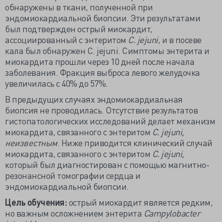
обнаружены в ткани, полученной при
эндомиокардиальной биопсии. Эти результатами
был подтвержден острый миокардит,
ассоциированный с энтеритом
C. jejuni
, и в посеве
кала был обнаружен C. jejuni. Симптомы энтерита и
миокардита прошли через 10 дней после начала
заболевания. Фракция выброса левого желудочка
увеличилась с 40% до 57%.
В предыдущих случаях эндомиокардиальная
биопсия не проводилась. Отсутствие результатов
гистопатологических исследований делает механизм
миокардита, связанного с энтеритом
C. jejuni,
неизвестным
. Ниже приводится клинический случай
миокардита, связанного с энтеритом
C. jejuni,
который был диагностирован с помощью магнитно-
резонансной томографии сердца и
эндомиокардиальной биопсии.
Цель обучения:
острый миокардит является редким,
но важным осложнением энтерита
Campylobacter