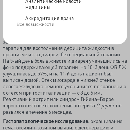
Аналитические новости
Бактериологический посев кала:
C. jejuni;
Salmonella
медицины
или
Shigella
выделены не были.
Аккредитация врача
Пациент почувствовал облегчение боли в грудной
Все возможности
клетке на следующий день после госпитализации.
Уровень креатинкиназы был повышен до 1280 Ед/л и
затем снизился. Была назначена инфузионная
терапия для восполнения дефицита жидкости в
организме из-за диареи, без специальной терапии.
На 5-ый день боль в животе и диарея уменьшились на
фоне поддерживающей терапии. На 10-й день ФВ ЛЖ
улучшилась до 57%, и на 11-й день пациент был
выписан домой. Отек миокарда в нижней стенке
левого желудочка немного уменьшился по сравнению
с отеком при госпитализации — с 8 до 6 мм.
Реактивный артрит или синдром Гийена–Барре,
хорошо известное осложнение энтерита
C. jejuni,
не
развился в течение 6 месяцев.
Гистопатологическое исследование:
окрашивание
гематоксилин-эозином выявило дегенерацию и