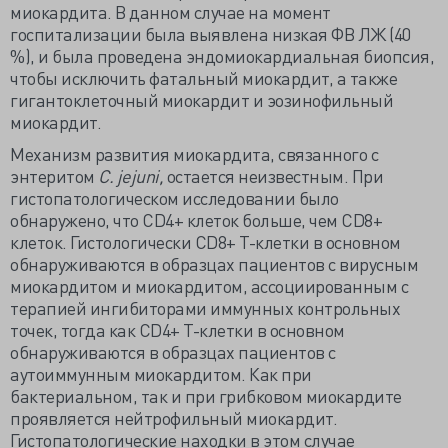
миокардита. В данном случае на момент
госпитализации была выявлена низкая ФВ ЛЖ (40
%), и была проведена эндомиокардиальная биопсия,
чтобы исключить фатальный миокардит, а также
гигантоклеточный миокардит и эозинофильный
миокардит.
Механизм развития миокардита, связанного с
энтеритом
C. jejuni,
остается неизвестным. При
гистопатологическом исследовании было
обнаружено, что CD4+ клеток больше, чем CD8+
клеток. Гистологически CD8+ Т-клетки в основном
обнаруживаются в образцах пациентов с вирусным
миокардитом и миокардитом, ассоциированным с
терапией ингибиторами иммунных контрольных
точек, тогда как CD4+ Т-клетки в основном
обнаруживаются в образцах пациентов с
аутоиммунным миокардитом. Как при
бактериальном, так и при грибковом миокардите
проявляется нейтрофильный миокардит.
Гистопатологические находки в этом случае