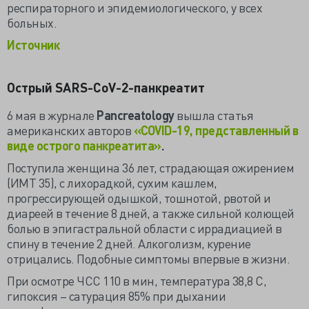
респираторного и эпидемиологического, у всех
больных.
Источник
Острый
SARS
-
CoV
-2-панкреатит
6 мая в журнале
Pancreatology
вышла статья
американских авторов
«
COVID
-19, представленный в
виде острого панкреатита»
.
Поступила женщина 36 лет, страдающая ожирением
(ИМТ 35), с лихорадкой, сухим кашлем,
прогрессирующей одышкой, тошнотой, рвотой и
диареей в течение 8 дней, а также сильной колющей
болью в эпигастральной области с иррадиацией в
спину в течение 2 дней. Алкоголизм, курение
отрицались. Подобные симптомы впервые в жизни.
При осмотре ЧСС 110 в мин, температура 38,8 С,
гипоксия – сатурация 85% при дыхании