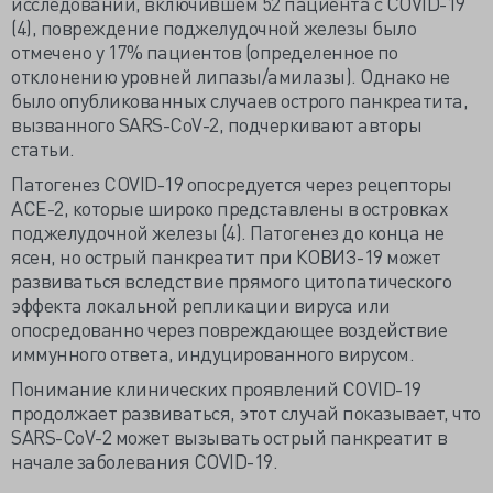
исследований, включившем 52 пациента с COVID-19
(4), повреждение поджелудочной железы было
отмечено у 17% пациентов (определенное по
отклонению уровней липазы/амилазы). Однако не
было опубликованных случаев острого панкреатита,
вызванного SARS-CoV-2, подчеркивают авторы
статьи.
Патогенез COVID-19 опосредуется через рецепторы
АСЕ-2, которые широко представлены в островках
поджелудочной железы (4). Патогенез до конца не
ясен, но острый панкреатит при КОВИЗ-19 может
развиваться вследствие прямого цитопатического
эффекта локальной репликации вируса или
опосредованно через повреждающее воздействие
иммунного ответа, индуцированного вирусом.
Понимание клинических проявлений COVID-19
продолжает развиваться, этот случай показывает, что
SARS-CoV-2 может вызывать острый панкреатит в
начале заболевания COVID-19.