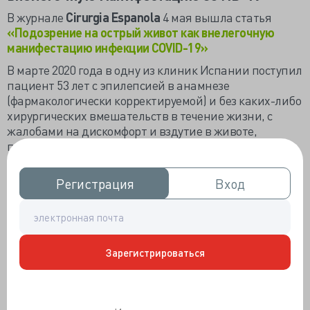
В журнале
Cirurgia Espanola
4 мая вышла статья
«Подозрение на острый живот как внелегочную
манифестацию инфекции
COVID
-19»
В марте 2020 года в одну из клиник Испании поступил
пациент 53 лет с эпилепсией в анамнезе
(фармакологически корректируемой) и без каких-либо
хирургических вмешательств в течение жизни, c
жалобами на дискомфорт и вздутие в животе,
повышение температуры до 38 С. Симптомы
нарастали в течение 48 часов. Кроме того, в течение
недели были эпизоды жидкого стула, а также сухой
Регистрация
Регистрация
Вход
Вход
кашель, но без артромиалгии, ринореи, диспноэ или
других респираторных симптомов. Поездки и
контакты с больными ОРВИ отрицал.
При осмотре температура 37,5 С на фоне приема
Зарегистрироваться
парацетамола, нормальная гемодинамика,
сатурация 98% при дыхании атмосферным воздухом.
При осмотре живота отмечалось умеренное вздутие,
больше в верхней половине, диффузный дискомфорт