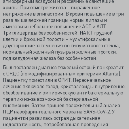
атмосферным воздухом и рассеянные свистящие
хрипы. При осмотре живота – выраженное
напряжение в эпигастрии. В крови повышение в три
раза выше верхней границы нормы липазы и
амилазы и небольшое повышение АСТ и АЛТ.
Триглицериды без особенностей. НА КТ грудной
клетки и брюшной полости – мультифокальные
двусторонние затемнения по типу матового стекла,
нормальный желчный пузырь и желчные протоки,
поджелудочная железа без особенностей.
Был поставлен диагноз тяжелый острый панкреатит
с ОРДС (по модифицированным критериям Atlanta).
Пациентку поместили в ОРИТ. Первоначальное
лечение включало голод, кристаллоиды внутривенно,
обезболивание и эмпирическую антибактериальную
терапию из-за возможной бактериальной
пневмонии. Затем пришел положительный анализ
ПЦР назофарингеального мазка на SARS-CoV-2. У
пациентки развилась острая дыхательная
недостаточность, потребовавшая проведения