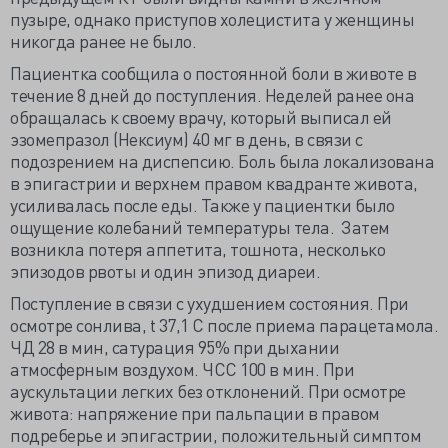
пузыре, однако приступов холецистита у женщины
никогда ранее не было.
Пациентка сообщила о постоянной боли в животе в
течение 8 дней до поступления. Неделей ранее она
обращалась к своему врачу, который выписал ей
эзомепразол (Нексиум) 40 мг в день, в связи с
подозрением на диспепсию. Боль была локализована
в эпигастрии и верхнем правом квадранте живота,
усиливалась после еды. Также у пациентки было
ощущение колебаний температуры тела. Затем
возникла потеря аппетита, тошнота, несколько
эпизодов рвоты и один эпизод диареи.
Поступление в связи с ухудшением состояния. При
осмотре сонлива, t 37,1 C после приема парацетамола.
ЧД 28 в мин, сатурация 95% при дыхании
атмосферным воздухом. ЧСС 100 в мин. При
аускультации легких без отклонений. При осмотре
живота: напряжение при пальпации в правом
подреберье и эпигастрии, положительный симптом