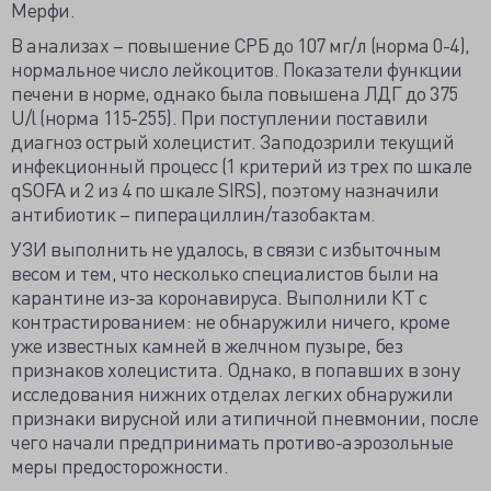
Мерфи.
В анализах – повышение СРБ до 107 мг/л (норма 0-4),
нормальное число лейкоцитов. Показатели функции
печени в норме, однако была повышена ЛДГ до 375
U/l (норма 115-255). При поступлении поставили
диагноз острый холецистит. Заподозрили текущий
инфекционный процесс (1 критерий из трех по шкале
qSOFA и 2 из 4 по шкале SIRS), поэтому назначили
антибиотик – пиперациллин/тазобактам.
УЗИ выполнить не удалось, в связи с избыточным
весом и тем, что несколько специалистов были на
карантине из-за коронавируса. Выполнили КТ с
контрастированием: не обнаружили ничего, кроме
уже известных камней в желчном пузыре, без
признаков холецистита. Однако, в попавших в зону
исследования нижних отделах легких обнаружили
признаки вирусной или атипичной пневмонии, после
чего начали предпринимать противо-аэрозольные
меры предосторожности.