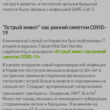
«острого живота» и патологии органов брюшной
полости была связана с инфекцией SARS-CoV-2.
“Острый живот” как ранний симптом COVID-
19
Клинический случай из Норвегии был опубликован 7
апреля в журнале Tidsskriftet Den Norske
Legeforening и назывался
«Острый живот как ранний
симптом COVID-19»
В начале эпидемии новой коронавирусной инфекции
в Норвегии поступила женщина возраста 40+ лет в
экстренное приемное отделение регионального
госпиталя с острой болью в животе и подозрением на
холецистит. Страдает артериальной гипертензией,
2
принимает препараты. Ожирение, ИМТ 34 кг/м
.
Много лет назад лечилась от милиарного туберкулеза
с поражением легких и брюшины. В анамнезе на
предыдущем КТ были видны камни в желчном