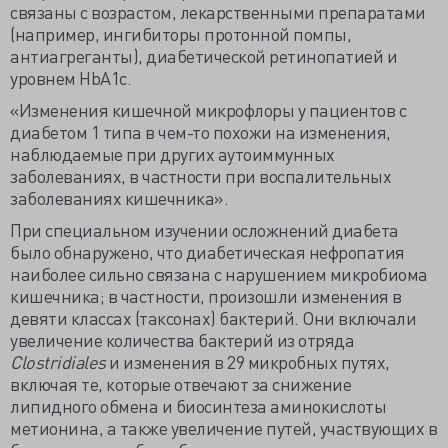
связаны с возрастом, лекарственными препаратами
(например, ингибиторы протонной помпы,
антиагреганты), диабетической ретинопатией и
уровнем HbA1c.
«Изменения кишечной микрофлоры у пациентов с
диабетом 1 типа в чем-то похожи на изменения,
наблюдаемые при других аутоиммунных
заболеваниях, в частности при воспалительных
заболеваниях кишечника».
При специальном изучении осложнений диабета
было обнаружено, что диабетическая нефропатия
наиболее сильно связана с нарушением микробиома
кишечника; в частности, произошли изменения в
девяти классах (таксонах) бактерий. Они включали
увеличение количества бактерий из отряда
Clostridiales
и изменения в 29 микробных путях,
включая те, которые отвечают за снижение
липидного обмена и биосинтеза аминокислоты
метионина, а также увеличение путей, участвующих в