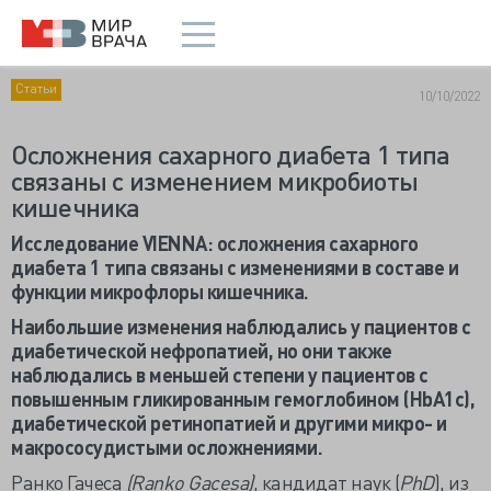
Статьи
10/10/2022
Осложнения сахарного диабета 1 типа
связаны с изменением микробиоты
кишечника
Исследование VIENNA: осложнения сахарного
диабета 1 типа связаны с изменениями в составе и
функции микрофлоры кишечника.
Наибольшие изменения наблюдались у пациентов с
диабетической нефропатией, но они также
наблюдались в меньшей степени у пациентов с
повышенным гликированным гемоглобином (HbA1c),
диабетической ретинопатией и другими микро- и
макрососудистыми осложнениями.
Ранко Гачеса
(Ranko Gacesa)
, кандидат наук (
PhD
), из