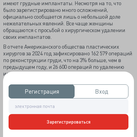
имеют грудные имплантаты. Несмотря на то, что
было зарегистрировано много осложнений,
официально сообщается лишь о небольшой доле
нежелательных явлений. Все чаще женщины
обращаются с просьбой о хирургическом удалении
своих имплантатов.
В отчете Американского общества пластических
хирургов за 2024 год зафиксировано 162 579 операций
по реконструкции груди, что на 3% больше, чем в
предыдущем году, и 26 600 операций по удалению
имплантатов, что на 5% больше, чем в 2023 году.
Регистрация
Регистрация
Вход
Вход
Нежелательные явления
Считается, что силиконовые грудные имплантаты
действуют как экзогенный стимул, который может
вызвать воспалительную реакцию при попадании
Зарегистрироваться
инородного тела, что приводит к хроническому
воспалению и чрезмерной стимуляции иммунной