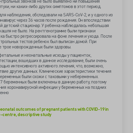
онтрольных звонков не было выявлено ни повышения
тухи, ни каких-либо других симптомов в этот период.
ля наблюдения, обследовали на SARS-CoV-2, и у одного из
навирус через 36 часов после рождения. Он впоследствии
й детский стационар. У ребенка наблюдалась небольшая
ашля не было. На рентгенограмме были признаки
а быстро регрессировала на фоне лечения и ухода. После
трольных тестов ребенок был выписан домой. При
е трое новорожденных были здоровы.
фетальные и неонатальные исходы у пациенток,
гестации, вошедших в данное исследование, были очень
ощью интенсивного активного лечения, что, возможно,
твие других данных. Клинические характеристики течения
беременных были схожи с таковыми у небеременных.
о 7 беременных были включены в данную работу, поэтому
ния коронавирусной инфекции у беременных на поздних
менно
 neonatal outcomes of pregnant patients with COVID-19 in
e-centre, descriptive study