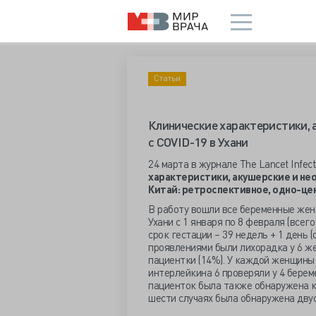
Статьи
Клинические характеристики, 
с COVID-19 в Ухани
24 марта в журнале The Lancet Infec
характеристики, акушерские и не
Китай: ретроспективное, одно-це
В работу вошли все беременные женщи
Ухани c 1 января по 8 февраля (всего
срок гестации – 39 недель + 1 день (
проявлениями были лихорадка у 6 жен
пациентки (14%). У каждой женщины
интерлейкина 6 проверяли у 4 берем
пациенток была также обнаружена ко
шести случаях была обнаружена дву