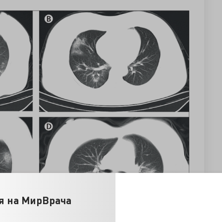
я на МирВрача