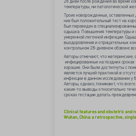
28 дней после рождения во время к
температуры, ни патологической жел
Троих новорожденных, оставленных д
них был положительный тест на коро
был переведен в специализированны
одышка. Повышения температуры и к
умеренной легочной инфекции. Одышк
выздоровления и отрицательных кон
контрольном 28-дневном обзвоне вс
Авторы отмечают, что материнские, 
инфицированных на поздних сроках 
хорошие. Они были достигнуты с пом
является лучшей практикой в отсутс
инфекции в данном исследовании у 
Авторы, однако, понимают, что всег
какие-то выводы относительно тече
сроках гестации делать преждевре
Clinical features and obstetric and
Wuhan, China: a retrospective, singl