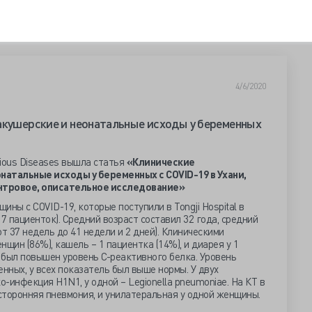
4/6/2020
акушерские и неонатальные исходы у беременных
tious Diseases вышла статья
«Клинические
онатальные исходы у беременных с
COVID-19 в Ухани,
нтровое, описательное исследование»
ны с COVID-19, которые поступили в Tongji Hospital в
 7 пациенток). Средний возраст составил 32 года, средний
от 37 недель до 41 недели и 2 дней). Клиническими
щин (86%), кашель – 1 пациентка (14%), и диарея у 1
 был повышен уровень С-реактивного белка. Уровень
енных, у всех показатель был выше нормы. У двух
-инфекция H1N1, у одной – Legionella pneumoniae. На КТ в
сторонняя пневмония, и унилатеральная у одной женщины.