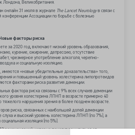
 Лондона, Великобритания.
ан онлайн 31 июля в журнале
The Lancet Neurology
в связи с
 конференции Ассоциации по борьбе с болезнью
Новые факторы риска
чете за 2020 год, включают низкий уровень образования,
нзию, курение, ожирение, депрессию, отсутствие
абет, чрезмерное употребление алкоголя, черепно-
 воздуха и социальную изоляцию.
, имеются «новые убедительные доказательства» того,
зрения и повышенный уровень холестерина липопротеидов
яются факторами риска развития деменции.
льных фактора риска связаны с 9% всех случаев деменции
окого уровня холестерина ЛПНП в возрасте примерно 40
го тяжелого нарушения зрения в более позднем возрасте.
торов риска, связанных с наибольшей долей деменции
е слуха и высокий уровень холестерина ЛПНП (по 7%), а
 социальная изоляция (по 5%).
13 рекомендаций, которые помогут защититься от
у и лечение потери слуха и зрения, лечение депрессии;