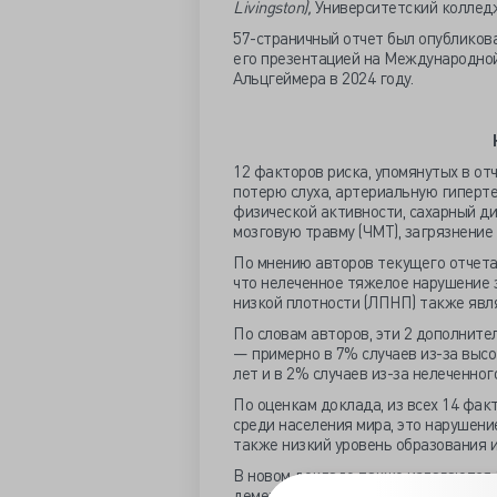
Livingston),
Университетский колледж
57-страничный отчет был опубликов
его презентацией на Международной
Альцгеймера в 2024 году.
12 факторов риска, упомянутых в от
потерю слуха, артериальную гиперте
физической активности, сахарный ди
мозговую травму (ЧМТ), загрязнение
По мнению авторов текущего отчета
что нелеченное тяжелое нарушение 
низкой плотности (ЛПНП) также явл
По словам авторов, эти 2 дополните
— примерно в 7% случаев из-за выс
лет и в 2% случаев из-за нелеченно
По оценкам доклада, из всех 14 фак
среди населения мира, это нарушени
также низкий уровень образования и
В новом докладе также излагаются 
деменции. Они включают профилактик