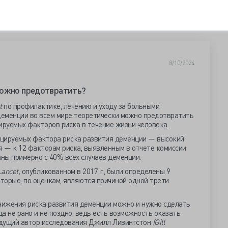
8/10/2024
можно предотвратить?
t
по профилактике, лечению и уходу за больными
 деменции во всем мире теоретически можно предотвратить
ируемых факторов риска в течение жизни человека.
ицируемых фактора риска развития деменции — высокий
я — к 12 факторам риска, выявленным в отчете комиссии
аны примерно с 40% всех случаев деменции.
ancet,
опубликованном в 2017 г., были определены 9
торые, по оценкам, являются причиной одной трети
снижения риска развития деменции можно и нужно сделать
а не рано и не поздно, ведь есть возможность оказать
ведущий автор исследования Джилл Ливингстон
(Gill