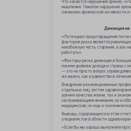
Что касается нарушений зрения, «это
мышления. Тяжелое нарушение зрени
снижению физической активности и 
Деменция не
«Потенциал предотвращения почти п
факторов риска является революцио
неизбежную часть старения, а как н
работать».
«Факторы риска деменции в большей
низким уровнем дохода и страны с н
— это не просто вопрос справедливо
же важно, как и равенство в лечении
Внедрение рекомендованных профил
отдельных лиц, систем здравоохране
зрения качества жизни, так и эконо
заслуживающими внимания, но и обя
медицинская, но еще и экономическа
Выводы, содержащиеся в этом отчете
специалистов в области здравоохран
«Если бы мы хорошо выполняли прост