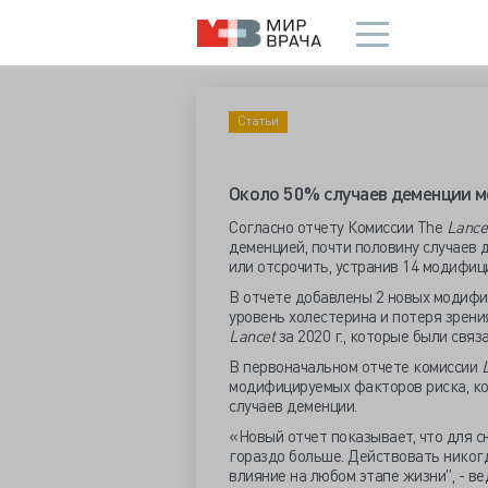
Статьи
Около 50% случаев деменции 
Согласно отчету Комиссии The
Lance
деменцией, почти половину случаев
или отсрочить, устранив 14 модифиц
В отчете добавлены 2 новых модиф
уровень холестерина и потеря зрени
Lancet
за 2020 г., которые были связ
В первоначальном отчете комиссии
L
модифицируемых факторов риска, ко
случаев деменции.
«Новый отчет показывает, что для 
гораздо больше. Действовать никогд
влияние на любом этапе жизни", - 