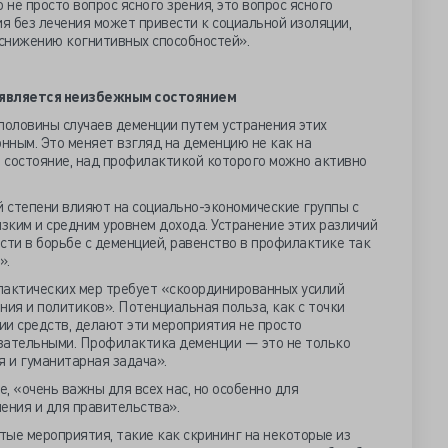
 не просто вопрос ясного зрения, это вопрос ясного
я без лечения может привести к социальной изоляции,
снижению когнитивных способностей».
 является неизбежным состоянием
оловины случаев деменции путем устранения этих
нным. Это меняет взгляд на деменцию не как на
а состояние, над профилактикой которого можно активно
 степени влияют на социально-экономические группы с
изким и средним уровнем дохода. Устранение этих различий
сти в борьбе с деменцией, равенство в профилактике так
».
актических мер требует «скоординированных усилий
ния и политиков». Потенциальная польза, как с точки
мии средств, делают эти мероприятия не просто
зательными. Профилактика деменции — это не только
я и гуманитарная задача».
, «очень важны для всех нас, но особенно для
ения и для правительства».
ые мероприятия, такие как скрининг на некоторые из