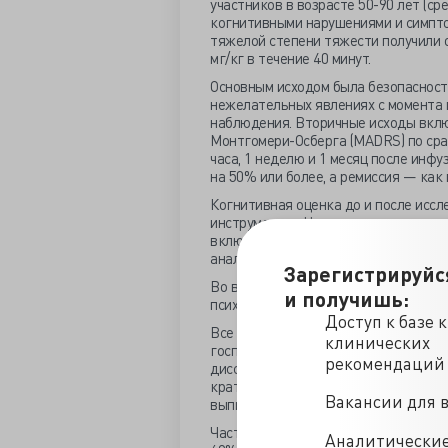
участников в возрасте 50-90 лет (ср
когнитивными нарушениями и симпто
тяжелой степени тяжести получили 
мг/кг в течение 40 минут.
Основным исходом была безопасност
нежелательных явлениях с момента 
наблюдения. Вторичные исходы вклю
Монтгомери-Осберга (MADRS) по срав
часа, 1 неделю и 1 месяц после инф
на 50% или более, а ремиссия — как
Когнитивная оценка до и после иссл
инструментов Национального инсти
включал в себя использование кратк
анализа общего когнитивного функц
Зарегистрируйс
Во время инфузии за участниками п
и получишь:
психологических реакций.
Доступ к базе 
Все участники завершили наблюдени
клинических
госпитализаций. Двенадцать участн
рекомендаций
диссоциативных состояний, разработ
кратковременное повышение артериа
Вакансии для 
выпиской.
Частота ответа составила 100%, а ч
Аналитически