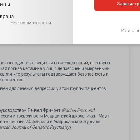
; и 69% и 54% через 1 месяц.
Зарегистр
цины
него значения 27,4 в начале исследования до 5,7 через 24
ссии), 7,8 через 1 неделю (легкая депрессия) и 12,15 через
врача
Все возможности
цидальных мыслей или Колумбийской шкале оценки
Или с 
 какой-либо момент времени не наблюдалось увеличения
е показали заметных изменений.
 не проводилось официальных исследований, в которых
ая польза кетамина у лиц с депрессией и умеренными
авили, что результаты подтверждают безопасность и
е пациентов.
ен для лечения депрессии у этой группы пациентов.
 руководством Рэйчел Фримонт
(Rachel Fremont),
ессии и тревожности Медицинской школы Икан, Маунт-
овано онлайн 24 февраля в Американском журнале
ican Journal of Geriatric Psychiatry)
.