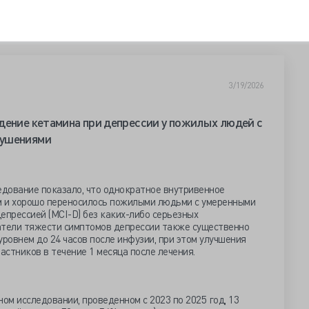
3/19/2026
дение кетамина при депрессии у пожилых людей с
рушениями
дование показало, что однократное внутривенное
м и хорошо переносилось пожилыми людьми с умеренными
епрессией (MCI-D) без каких-либо серьезных
атели тяжести симптомов депрессии также существенно
уровнем до 24 часов после инфузии, при этом улучшения
астников в течение 1 месяца после лечения.
м исследовании, проведенном с 2023 по 2025 год, 13