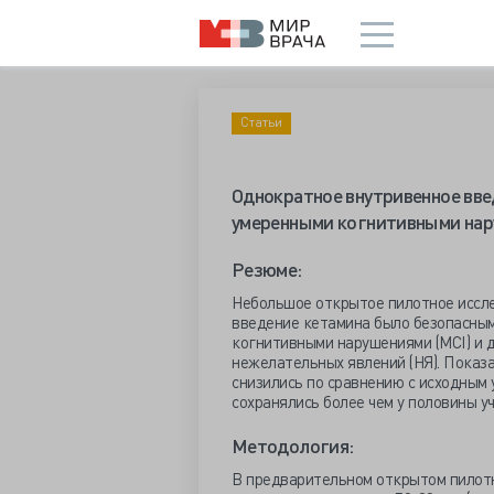
Статьи
Однократное внутривенное вве
умеренными когнитивными на
Резюме:
Небольшое открытое пилотное иссле
введение кетамина было безопасны
когнитивными нарушениями (MCI) и д
нежелательных явлений (НЯ). Показ
снизились по сравнению с исходным 
сохранялись более чем у половины уч
Методология:
В предварительном открытом пилотно