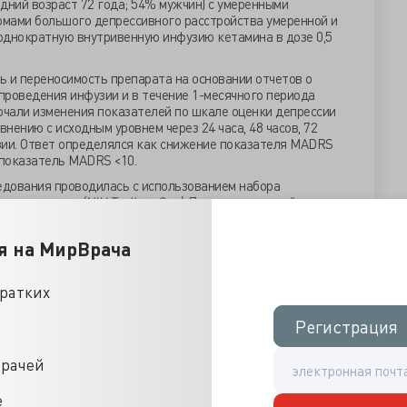
едний возраст 72 года; 54% мужчин) с умеренными
мами большого депрессивного расстройства умеренной и
однократную внутривенную инфузию кетамина в дозе 0,5
ь и переносимость препарата на основании отчетов о
проведения инфузии и в течение 1-месячного периода
чали изменения показателей по шкале оценки депрессии
нению с исходным уровнем через 24 часа, 48 часов, 72
узии. Ответ определялся как снижение показателя MADRS
 показатель MADRS <10.
едования проводилась с использованием набора
тута здоровья
(NIH Toolbox-Cog).
Предварительный анализ
ой шкалы оценки психического статуса (MMSE) для
ионирования.
я на МирВрача
остоянно наблюдали на предмет физиологических и
кратких
е без серьезных осложнений, смертельных исходов или
иков сообщили о диссоциативных симптомах по шкале
Регистрация
Регистрация
анной врачом, а у четырех участников наблюдалось
льного давления, которое спонтанно прошло перед
врачей
астота ремиссии — 85% через 24 часа после инфузии; 77% и
е