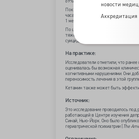
69%, соответственно, через 1 неделю
новости меди
Показатели MADRS снизились со сред
часа (в пределах диапазона без депре
Аккредитация 
1 месяц (легкая депрессия).
По шкале Бека для определения суи
тяжести суицидального поведения в
суицидальности. Показатели MMSE н
На практике:
Исследователи отметили, что ранее
оценивалась бы возможная клиническ
когнитивными нарушениями. Они доб
переносимость лечения в этой групп
Кетамин также может быть эффектив
Источник:
Это исследование проводилось под
работающей в Центре изучения депр
Синай, Нью-Йорк. Оно было опублик
гериатрической психиатрии (
The Amer
Ограничения: